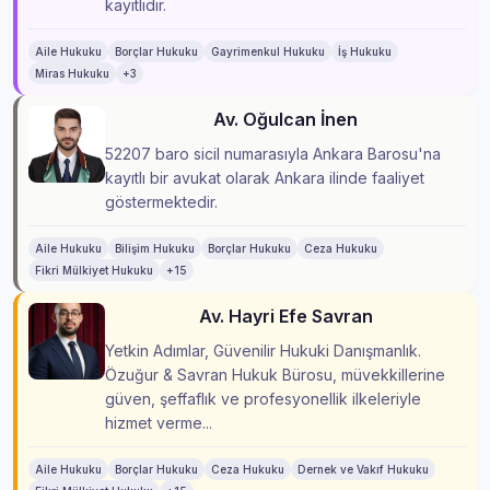
kayıtlıdır.
Aile Hukuku
Borçlar Hukuku
Gayrimenkul Hukuku
İş Hukuku
Miras Hukuku
+3
Av. Oğulcan İnen
52207 baro sicil numarasıyla Ankara Barosu'na
kayıtlı bir avukat olarak Ankara ilinde faaliyet
göstermektedir.
Aile Hukuku
Bilişim Hukuku
Borçlar Hukuku
Ceza Hukuku
Fikri Mülkiyet Hukuku
+15
Av. Hayri Efe Savran
Yetkin Adımlar, Güvenilir Hukuki Danışmanlık.
Özuğur & Savran Hukuk Bürosu, müvekkillerine
güven, şeffaflık ve profesyonellik ilkeleriyle
hizmet verme...
Aile Hukuku
Borçlar Hukuku
Ceza Hukuku
Dernek ve Vakıf Hukuku