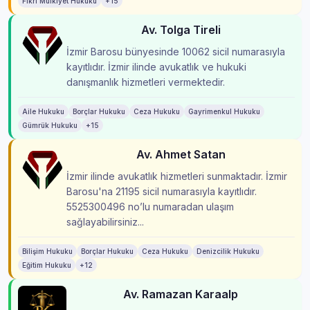
Fikri Mülkiyet Hukuku
+15
Av. Tolga Tireli
İzmir Barosu bünyesinde 10062 sicil numarasıyla
kayıtlıdır. İzmir ilinde avukatlık ve hukuki
danışmanlık hizmetleri vermektedir.
Aile Hukuku
Borçlar Hukuku
Ceza Hukuku
Gayrimenkul Hukuku
Gümrük Hukuku
+15
Av. Ahmet Satan
İzmir ilinde avukatlık hizmetleri sunmaktadır. İzmir
Barosu'na 21195 sicil numarasıyla kayıtlıdır.
5525300496 no’lu numaradan ulaşım
sağlayabilirsiniz...
Bilişim Hukuku
Borçlar Hukuku
Ceza Hukuku
Denizcilik Hukuku
Eğitim Hukuku
+12
Av. Ramazan Karaalp