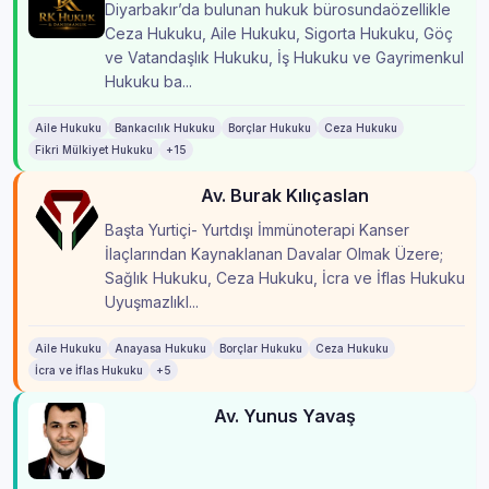
Diyarbakır’da bulunan hukuk bürosundaözellikle
Ceza Hukuku, Aile Hukuku, Sigorta Hukuku, Göç
ve Vatandaşlık Hukuku, İş Hukuku ve Gayrimenkul
Hukuku ba...
Aile Hukuku
Bankacılık Hukuku
Borçlar Hukuku
Ceza Hukuku
Fikri Mülkiyet Hukuku
+15
Av. Burak Kılıçaslan
Başta Yurtiçi- Yurtdışı İmmünoterapi Kanser
İlaçlarından Kaynaklanan Davalar Olmak Üzere;
Sağlık Hukuku, Ceza Hukuku, İcra ve İflas Hukuku
Uyuşmazlıkl...
Aile Hukuku
Anayasa Hukuku
Borçlar Hukuku
Ceza Hukuku
İcra ve İflas Hukuku
+5
Av. Yunus Yavaş