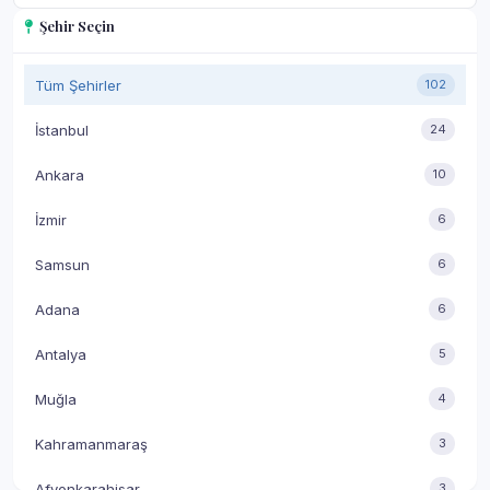
Şehir Seçin
Tüm Şehirler
102
İstanbul
24
Ankara
10
İzmir
6
Samsun
6
Adana
6
Antalya
5
Muğla
4
Kahramanmaraş
3
Afyonkarahisar
3