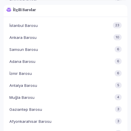
İlgili Barolar
Gaziantep
3
Denizli
2
İstanbul Barosu
23
Isparta
2
Ankara Barosu
10
Yozgat
2
Samsun Barosu
6
Mersin
2
Adana Barosu
6
Tokat
2
İzmir Barosu
6
Kırklareli
1
Antalya Barosu
5
Nevşehir
1
Muğla Barosu
4
Sakarya
1
Gaziantep Barosu
3
Sivas
1
Afyonkarahisar Barosu
3