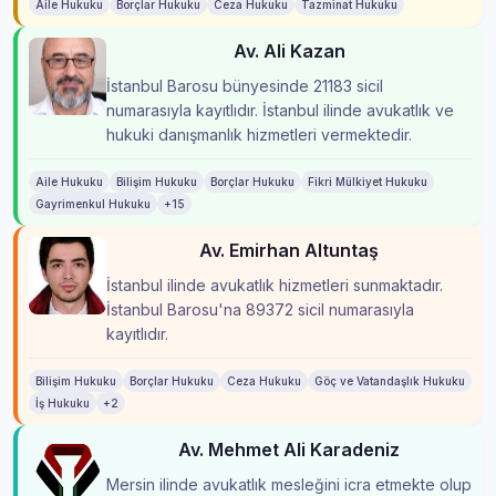
Aile Hukuku
Borçlar Hukuku
Ceza Hukuku
Tazminat Hukuku
Av. Ali Kazan
İstanbul Barosu bünyesinde 21183 sicil
numarasıyla kayıtlıdır. İstanbul ilinde avukatlık ve
hukuki danışmanlık hizmetleri vermektedir.
Aile Hukuku
Bilişim Hukuku
Borçlar Hukuku
Fikri Mülkiyet Hukuku
Gayrimenkul Hukuku
+15
Av. Emirhan Altuntaş
İstanbul ilinde avukatlık hizmetleri sunmaktadır.
İstanbul Barosu'na 89372 sicil numarasıyla
kayıtlıdır.
Bilişim Hukuku
Borçlar Hukuku
Ceza Hukuku
Göç ve Vatandaşlık Hukuku
İş Hukuku
+2
Av. Mehmet Ali Karadeniz
Mersin ilinde avukatlık mesleğini icra etmekte olup