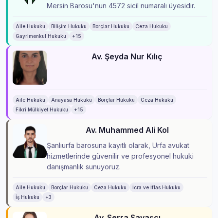
Mersin Barosu'nun 4572 sicil numaralı üyesidir.
Aile Hukuku
Bilişim Hukuku
Borçlar Hukuku
Ceza Hukuku
Gayrimenkul Hukuku
+15
Av. Şeyda Nur Kılıç
Aile Hukuku
Anayasa Hukuku
Borçlar Hukuku
Ceza Hukuku
Fikri Mülkiyet Hukuku
+15
Av. Muhammed Ali Kol
Şanlıurfa barosuna kayıtlı olarak, Urfa avukat
hizmetlerinde güvenilir ve profesyonel hukuki
danışmanlık sunuyoruz.
Aile Hukuku
Borçlar Hukuku
Ceza Hukuku
İcra ve İflas Hukuku
İş Hukuku
+3
Av. Serra Savaşcı