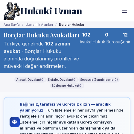
Hukuki Uzman
Ana Sayfa
Uzmanlık Alanları
Borçlar Hukuku
Borçlar Hukuku Avukatları
102
0
12
Avukat
Hukuk Bürosu
Şehir
Türkiye genelinde
102 uzman
avukat
· Borçlar Hukuku
alanında doğrulanmış profiller ve
müvekkil değerlendirmeleri.
Alacak Davaları
(0)
Kefalet Davaları
(0)
Sebepsiz Zenginleşme
(0)
Sözleşme Hukuku
(0)
Bağımsız, tarafsız ve ücretsiz dizin — aracılık
yapmıyoruz.
Tüm listelemeler her sayfa yenilemesinde
rastgele
sıralanır; hiçbir avukat öne çıkarılmaz.
Listeleme için
hiçbir avukattan ücret/komisyon
alınmaz
ve platform üzerinden
danışmanlık ya da
aracılık yapılmaz
. HukukiUzman yalnızca kamuya açık