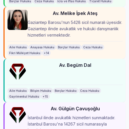
Borçlar Hukuku
Ceza Hukuku
İcra ve İflas Hukuku
Ticaret Hukuku
Av. Melike İpek Ateş
Gaziantep Barosu'nun 5428 sicil numaralı üyesidir.
Gaziantep ilinde avukatlık ve hukuki danışmanlık
hizmetleri vermektedir.
Aile Hukuku
Anayasa Hukuku
Borçlar Hukuku
Ceza Hukuku
Fikri Mülkiyet Hukuku
+14
Av. Begüm Dal
Aile Hukuku
Bilişim Hukuku
Borçlar Hukuku
Ceza Hukuku
Gayrimenkul Hukuku
+15
Av. Gülgün Çavuşoğlu
İstanbul ilinde avukatlık hizmetleri sunmaktadır.
İstanbul Barosu'na 14267 sicil numarasıyla