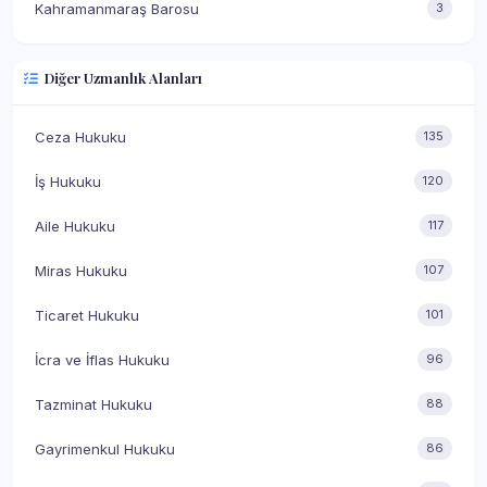
Şanlıurfa
1
Kahramanmaraş Barosu
3
Aydın
1
Diğer Uzmanlık Alanları
Ardahan
1
Elazığ
1
Ceza Hukuku
135
Konya
1
İş Hukuku
120
Mardin
1
Aile Hukuku
117
Ordu
1
Miras Hukuku
107
Tekirdağ
1
Ticaret Hukuku
101
Bilecik
1
İcra ve İflas Hukuku
96
Diyarbakır
1
Tazminat Hukuku
88
Erzurum
1
Gayrimenkul Hukuku
86