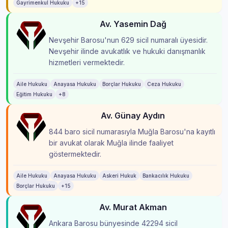
Gayrimenkul Hukuku
+15
Av. Yasemin Dağ
Nevşehir Barosu'nun 629 sicil numaralı üyesidir.
Nevşehir ilinde avukatlık ve hukuki danışmanlık
hizmetleri vermektedir.
Aile Hukuku
Anayasa Hukuku
Borçlar Hukuku
Ceza Hukuku
Eğitim Hukuku
+8
Av. Günay Aydın
844 baro sicil numarasıyla Muğla Barosu'na kayıtlı
bir avukat olarak Muğla ilinde faaliyet
göstermektedir.
Aile Hukuku
Anayasa Hukuku
Askeri Hukuk
Bankacılık Hukuku
Borçlar Hukuku
+15
Av. Murat Akman
Ankara Barosu bünyesinde 42294 sicil