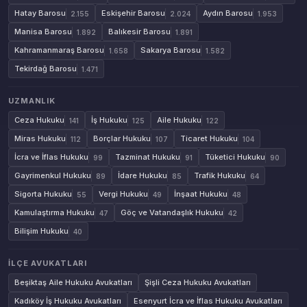
Hatay Barosu
Eskişehir Barosu
Aydın Barosu
2.155
2.024
1.953
Manisa Barosu
Balıkesir Barosu
1.892
1.891
Kahramanmaraş Barosu
Sakarya Barosu
1.658
1.582
Tekirdağ Barosu
1.471
UZMANLIK
Ceza Hukuku
İş Hukuku
Aile Hukuku
141
125
122
Miras Hukuku
Borçlar Hukuku
Ticaret Hukuku
112
107
104
İcra ve İflas Hukuku
Tazminat Hukuku
Tüketici Hukuku
99
91
90
Gayrimenkul Hukuku
İdare Hukuku
Trafik Hukuku
89
85
64
Sigorta Hukuku
Vergi Hukuku
İnşaat Hukuku
55
49
48
Kamulaştırma Hukuku
Göç ve Vatandaşlık Hukuku
47
42
Bilişim Hukuku
40
İLÇE AVUKATLARI
Beşiktaş Aile Hukuku Avukatları
Şişli Ceza Hukuku Avukatları
Kadıköy İş Hukuku Avukatları
Esenyurt İcra ve İflas Hukuku Avukatları