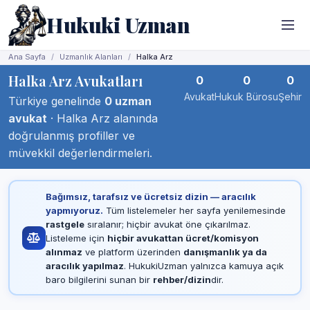
Hukuki Uzman
Ana Sayfa
Uzmanlık Alanları
Halka Arz
Halka Arz Avukatları
0
0
0
Avukat
Hukuk Bürosu
Şehir
Türkiye genelinde
0 uzman
avukat
· Halka Arz alanında
doğrulanmış profiller ve
müvekkil değerlendirmeleri.
Bağımsız, tarafsız ve ücretsiz dizin — aracılık
yapmıyoruz.
Tüm listelemeler her sayfa yenilemesinde
rastgele
sıralanır; hiçbir avukat öne çıkarılmaz.
Listeleme için
hiçbir avukattan ücret/komisyon
alınmaz
ve platform üzerinden
danışmanlık ya da
aracılık yapılmaz
. HukukiUzman yalnızca kamuya açık
baro bilgilerini sunan bir
rehber/dizin
dir.