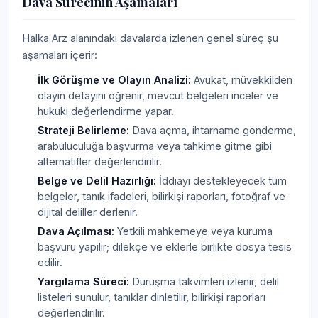
Dava Sürecinin Aşamaları
Halka Arz alanındaki davalarda izlenen genel süreç şu
aşamaları içerir:
İlk Görüşme ve Olayın Analizi:
Avukat, müvekkilden
olayın detayını öğrenir, mevcut belgeleri inceler ve
hukuki değerlendirme yapar.
Strateji Belirleme:
Dava açma, ihtarname gönderme,
arabuluculuğa başvurma veya tahkime gitme gibi
alternatifler değerlendirilir.
Belge ve Delil Hazırlığı:
İddiayı destekleyecek tüm
belgeler, tanık ifadeleri, bilirkişi raporları, fotoğraf ve
dijital deliller derlenir.
Dava Açılması:
Yetkili mahkemeye veya kuruma
başvuru yapılır; dilekçe ve eklerle birlikte dosya tesis
edilir.
Yargılama Süreci:
Duruşma takvimleri izlenir, delil
listeleri sunulur, tanıklar dinletilir, bilirkişi raporları
değerlendirilir.