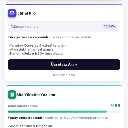
İçtihat Pro
Emsal karar ara…
10.8M+
Türkiye'nin en kapsamlı
hukuki karar arama motoru.
Yargıtay, Danıştay & İstinaf kararları
AI destekli anlamsal arama
Kanun, dilekçe & 30+ hesaplayıcı
Ücretsiz Ara
ictihatpro.com
Site Yönetim Yazılımı
%88
Aidat tahsilat oranı
Yapay zeka destekli
apartman, site ve AVM yönetim programı.
Aidat, tahsilat & borç takibi