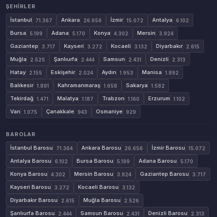
ŞEHIRLER
İstanbul
Ankara
İzmir
Antalya
71.367
26.656
15.072
6.102
Bursa
Adana
Konya
Mersin
5.199
5.170
4.302
3.924
Gaziantep
Kayseri
Kocaeli
Diyarbakır
3.717
3.272
3.132
2.615
Muğla
Şanlıurfa
Samsun
Denizli
2.525
2.444
2.431
2.313
Hatay
Eskişehir
Aydın
Manisa
2.155
2.024
1.953
1.892
Balıkesir
Kahramanmaraş
Sakarya
1.891
1.658
1.582
Tekirdağ
Malatya
Trabzon
Erzurum
1.471
1.187
1.160
1.102
Van
Çanakkale
Osmaniye
1.075
943
929
BAROLAR
İstanbul Barosu
Ankara Barosu
İzmir Barosu
71.364
26.656
15.072
Antalya Barosu
Bursa Barosu
Adana Barosu
6.102
5.199
5.170
Konya Barosu
Mersin Barosu
Gaziantep Barosu
4.302
3.924
3.717
Kayseri Barosu
Kocaeli Barosu
3.272
3.132
Diyarbakır Barosu
Muğla Barosu
2.615
2.526
Şanlıurfa Barosu
Samsun Barosu
Denizli Barosu
2.444
2.431
2.313