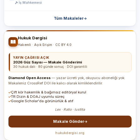
İş Mahkemesi
Tüm Makaleler
Hukuk Dergisi
Hakemli · Açık Erişim · CC BY 4.0
YAYIN ÇAĞRISI AÇIK
2026 Güz Sayısı — Makale Gönderimi
30 hukuk dalı · 80 günde sonuç · DOI garantili
Diamond Open Access
— yazar ücreti yok, okuyucu aboneliği yok.
Makaleniz CrossRef DOI ile kalıcı olarak kimliklendirilir.
Çift kör hakemlik & bağımsız editöryal kurul
TR Dizin & DOAJ uyumlu süreç
Google Scholar'da görünürlük & atıf
Lex · Ratio · Iustitia
Makale Gönder
hukukdergisi.org