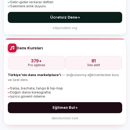
Gelir–gider ve karar defteri
Sakinlere anlık duyuru
Ücretsiz Dene
siteyonetimi.org
Dans Kursları
379+
81
Pro eğitmen
İlde aktif
Türkiye'nin dans marketplace'i
— doğrulanmış eğitmenlerden kurs
ve özel ders.
Salsa, bachata, tango & hip-hop
Düğün dansı koreografisi
iyzico güvenli ödeme
Eğitmen Bul
danskurslari.com