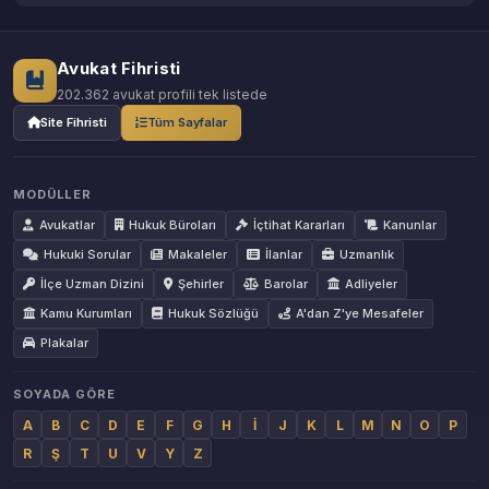
Avukat Fihristi
202.362 avukat profili tek listede
Site Fihristi
Tüm Sayfalar
MODÜLLER
Avukatlar
Hukuk Büroları
İçtihat Kararları
Kanunlar
Hukuki Sorular
Makaleler
İlanlar
Uzmanlık
İlçe Uzman Dizini
Şehirler
Barolar
Adliyeler
Kamu Kurumları
Hukuk Sözlüğü
A'dan Z'ye Mesafeler
Plakalar
SOYADA GÖRE
A
B
C
D
E
F
G
H
İ
J
K
L
M
N
O
P
R
Ş
T
U
V
Y
Z