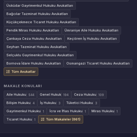
Üsküdar Gayrimenkul Hukuku Avukatları
Bağcılar Tazminat Hukuku Avukatları
Küçükçekmece Ticaret Hukuku Avukatları
Pendik Miras Hukuku Avukatları
Ümraniye Aile Hukuku Avukatları
Çankaya Ceza Hukuku Avukatları
Keçiören İş Hukuku Avukatları
Seyhan Tazminat Hukuku Avukatları
Selçuklu Gayrimenkul Hukuku Avukatları
Bornova İdare Hukuku Avukatları
Osmangazi Ticaret Hukuku Avukatları
Tüm Avukatlar
MAKALE KONULARI
Aile Hukuku
Genel Hukuk
Ceza Hukuku
544
194
109
Bilişim Hukuku
İş Hukuku
Tüketici Hukuku
4
3
3
Gayrimenkul Hukuku
İcra ve İflas Hukuku
Miras Hukuku
1
1
1
Ticaret Hukuku
Tüm Makaleler (861)
1