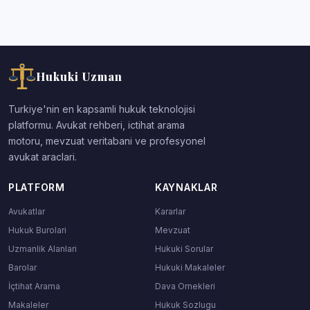
Hukuki Uzman
Turkiye'nin en kapsamli hukuk teknolojisi
platformu. Avukat rehberi, ictihat arama
motoru, mevzuat veritabani ve profesyonel
avukat araclari.
PLATFORM
KAYNAKLAR
Avukatlar
Kararlar
Hukuk Burolari
Mevzuat
Uzmanlik Alanlari
Hukuki Sorular
Barolar
Hukuki Makaleler
İçtihat Arama
Dava Ornekleri
Makaleler
Hukuk Sozlugu