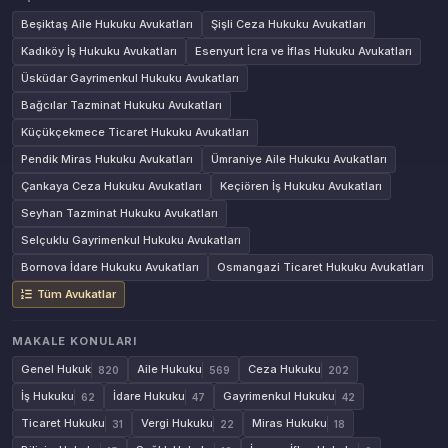
Beşiktaş Aile Hukuku Avukatları
Şişli Ceza Hukuku Avukatları
Kadıköy İş Hukuku Avukatları
Esenyurt İcra ve İflas Hukuku Avukatları
Üsküdar Gayrimenkul Hukuku Avukatları
Bağcılar Tazminat Hukuku Avukatları
Küçükçekmece Ticaret Hukuku Avukatları
Pendik Miras Hukuku Avukatları
Ümraniye Aile Hukuku Avukatları
Çankaya Ceza Hukuku Avukatları
Keçiören İş Hukuku Avukatları
Seyhan Tazminat Hukuku Avukatları
Selçuklu Gayrimenkul Hukuku Avukatları
Bornova İdare Hukuku Avukatları
Osmangazi Ticaret Hukuku Avukatları
Tüm Avukatlar
MAKALE KONULARI
Genel Hukuk
Aile Hukuku
Ceza Hukuku
820
569
202
İş Hukuku
İdare Hukuku
Gayrimenkul Hukuku
62
47
42
Ticaret Hukuku
Vergi Hukuku
Miras Hukuku
31
22
18