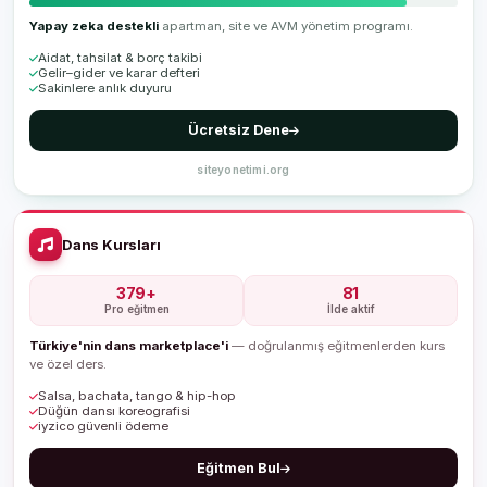
Yapay zeka destekli
apartman, site ve AVM yönetim programı.
Aidat, tahsilat & borç takibi
Gelir–gider ve karar defteri
Sakinlere anlık duyuru
Ücretsiz Dene
siteyonetimi.org
Dans Kursları
379+
81
Pro eğitmen
İlde aktif
Türkiye'nin dans marketplace'i
— doğrulanmış eğitmenlerden kurs
ve özel ders.
Salsa, bachata, tango & hip-hop
Düğün dansı koreografisi
iyzico güvenli ödeme
Eğitmen Bul