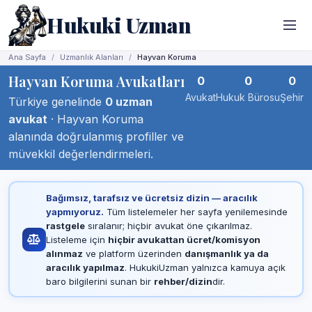
Hukuki Uzman
Ana Sayfa
Uzmanlık Alanları
Hayvan Koruma
Hayvan Koruma Avukatları
0
0
0
Avukat
Hukuk Bürosu
Şehir
Türkiye genelinde
0 uzman
avukat
· Hayvan Koruma
alanında doğrulanmış profiller ve
müvekkil değerlendirmeleri.
Bağımsız, tarafsız ve ücretsiz dizin — aracılık
yapmıyoruz.
Tüm listelemeler her sayfa yenilemesinde
rastgele
sıralanır; hiçbir avukat öne çıkarılmaz.
Listeleme için
hiçbir avukattan ücret/komisyon
alınmaz
ve platform üzerinden
danışmanlık ya da
aracılık yapılmaz
. HukukiUzman yalnızca kamuya açık
baro bilgilerini sunan bir
rehber/dizin
dir.