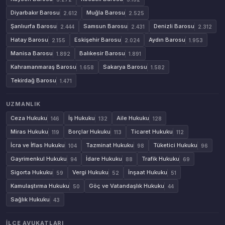
Diyarbakır Barosu
Muğla Barosu
2.612
2.525
Şanlıurfa Barosu
Samsun Barosu
Denizli Barosu
2.444
2.431
2.312
Hatay Barosu
Eskişehir Barosu
Aydın Barosu
2.155
2.024
1.953
Manisa Barosu
Balıkesir Barosu
1.892
1.891
Kahramanmaraş Barosu
Sakarya Barosu
1.658
1.582
Tekirdağ Barosu
1.471
UZMANLIK
Ceza Hukuku
İş Hukuku
Aile Hukuku
146
132
128
Miras Hukuku
Borçlar Hukuku
Ticaret Hukuku
119
113
112
İcra ve İflas Hukuku
Tazminat Hukuku
Tüketici Hukuku
104
98
96
Gayrimenkul Hukuku
İdare Hukuku
Trafik Hukuku
94
88
69
Sigorta Hukuku
Vergi Hukuku
İnşaat Hukuku
59
52
51
Kamulaştırma Hukuku
Göç ve Vatandaşlık Hukuku
50
44
Sağlık Hukuku
43
İLÇE AVUKATLARI