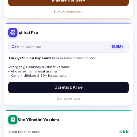
Makale Gönder
hukukdergisi.org
İçtihat Pro
Emsal karar ara…
10.8M+
Türkiye'nin en kapsamlı
hukuki karar arama motoru.
Yargıtay, Danıştay & İstinaf kararları
AI destekli anlamsal arama
Kanun, dilekçe & 30+ hesaplayıcı
Ücretsiz Ara
ictihatpro.com
Site Yönetim Yazılımı
%88
Aidat tahsilat oranı