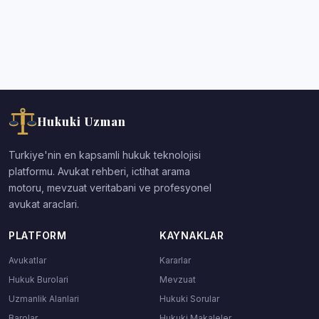
Hukuki Uzman
Turkiye'nin en kapsamli hukuk teknolojisi
platformu. Avukat rehberi, ictihat arama
motoru, mevzuat veritabani ve profesyonel
avukat araclari.
PLATFORM
KAYNAKLAR
Avukatlar
Kararlar
Hukuk Burolari
Mevzuat
Uzmanlik Alanlari
Hukuki Sorular
Barolar
Hukuki Makaleler