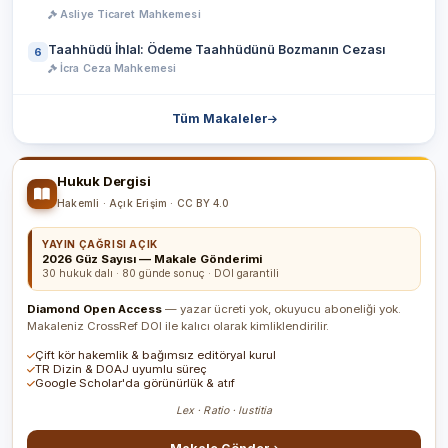
Asliye Ticaret Mahkemesi
Taahhüdü İhlal: Ödeme Taahhüdünü Bozmanın Cezası
6
İcra Ceza Mahkemesi
Tüm Makaleler
Hukuk Dergisi
Hakemli · Açık Erişim · CC BY 4.0
YAYIN ÇAĞRISI AÇIK
2026 Güz Sayısı — Makale Gönderimi
30 hukuk dalı · 80 günde sonuç · DOI garantili
Diamond Open Access
— yazar ücreti yok, okuyucu aboneliği yok.
Makaleniz CrossRef DOI ile kalıcı olarak kimliklendirilir.
Çift kör hakemlik & bağımsız editöryal kurul
TR Dizin & DOAJ uyumlu süreç
Google Scholar'da görünürlük & atıf
Lex · Ratio · Iustitia