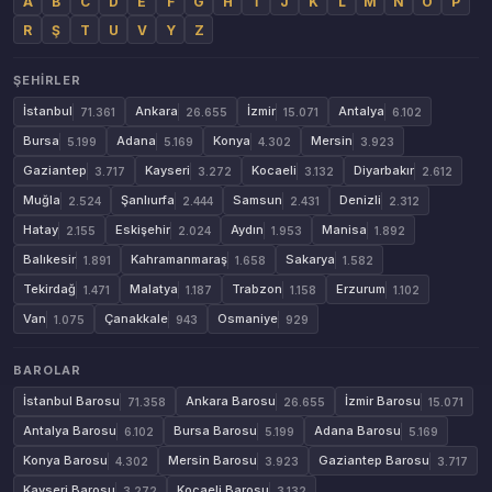
A
B
C
D
E
F
G
H
İ
J
K
L
M
N
O
P
R
Ş
T
U
V
Y
Z
ŞEHIRLER
İstanbul
Ankara
İzmir
Antalya
71.361
26.655
15.071
6.102
Bursa
Adana
Konya
Mersin
5.199
5.169
4.302
3.923
Gaziantep
Kayseri
Kocaeli
Diyarbakır
3.717
3.272
3.132
2.612
Muğla
Şanlıurfa
Samsun
Denizli
2.524
2.444
2.431
2.312
Hatay
Eskişehir
Aydın
Manisa
2.155
2.024
1.953
1.892
Balıkesir
Kahramanmaraş
Sakarya
1.891
1.658
1.582
Tekirdağ
Malatya
Trabzon
Erzurum
1.471
1.187
1.158
1.102
Van
Çanakkale
Osmaniye
1.075
943
929
BAROLAR
İstanbul Barosu
Ankara Barosu
İzmir Barosu
71.358
26.655
15.071
Antalya Barosu
Bursa Barosu
Adana Barosu
6.102
5.199
5.169
Konya Barosu
Mersin Barosu
Gaziantep Barosu
4.302
3.923
3.717
Kayseri Barosu
Kocaeli Barosu
3.272
3.132