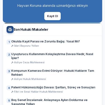
Hayvan Koruma alanında uzmanlığınızı ekleyin
Kayıt Ol
Son Hukuki Makaleler
Okulda Kayıt Parası ve Zorunlu Bağış: Yasal Mı?
1
İdari Başvuru Yolları
Uyuşturucu Kullanımını Kolaylaştırma Davası Nedir, Nasıl
2
İşler?
Asliye Ceza Mahkemesi
Komşunun Kamerası Evimi Görüyor: Hukuki Hakların Tam
3
Rehberi
Asliye Hukuk Mahkemesi
Patent Hükümsüzlüğü Davası: Şartları, Süreç ve Sonuçları
4
Fikri ve Sınai Haklar Hukuk Mahkemesi
Boş Senet İmzalamak: Anlaşmaya Aykırı Doldurma ve
5
Savunma Yolları