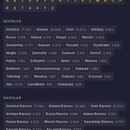
A
B
C
D
E
F
G
H
İ
J
K
L
M
N
O
P
R
Ş
T
U
V
Y
Z
ŞEHIRLER
İstanbul
Ankara
İzmir
Antalya
71.367
26.656
15.072
6.102
Bursa
Adana
Konya
Mersin
5.199
5.170
4.302
3.924
Gaziantep
Kayseri
Kocaeli
Diyarbakır
3.717
3.272
3.132
2.615
Muğla
Şanlıurfa
Samsun
Denizli
2.525
2.444
2.431
2.313
Hatay
Eskişehir
Aydın
Manisa
2.155
2.024
1.953
1.892
Balıkesir
Kahramanmaraş
Sakarya
1.891
1.658
1.582
Tekirdağ
Malatya
Trabzon
Erzurum
1.471
1.187
1.160
1.102
Van
Çanakkale
Osmaniye
1.075
943
929
BAROLAR
İstanbul Barosu
Ankara Barosu
İzmir Barosu
71.364
26.656
15.072
Antalya Barosu
Bursa Barosu
Adana Barosu
6.102
5.199
5.170
Konya Barosu
Mersin Barosu
Gaziantep Barosu
4.302
3.924
3.717
Kayseri Barosu
Kocaeli Barosu
3.272
3.132