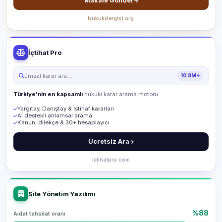
Makale Gönder
hukukdergisi.org
İçtihat Pro
Emsal karar ara…
10.8M+
Türkiye'nin en kapsamlı
hukuki karar arama motoru.
Yargıtay, Danıştay & İstinaf kararları
AI destekli anlamsal arama
Kanun, dilekçe & 30+ hesaplayıcı
Ücretsiz Ara
ictihatpro.com
Site Yönetim Yazılımı
%88
Aidat tahsilat oranı