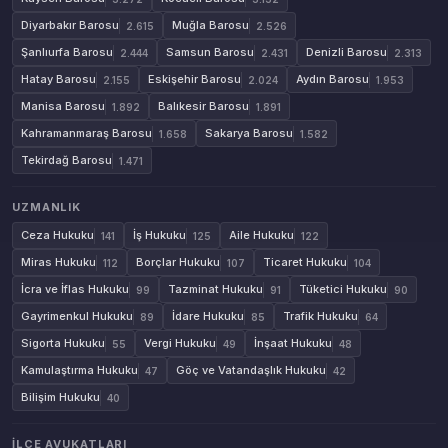
Diyarbakır Barosu
Muğla Barosu
2.615
2.526
Şanlıurfa Barosu
Samsun Barosu
Denizli Barosu
2.444
2.431
2.313
Hatay Barosu
Eskişehir Barosu
Aydın Barosu
2.155
2.024
1.953
Manisa Barosu
Balıkesir Barosu
1.892
1.891
Kahramanmaraş Barosu
Sakarya Barosu
1.658
1.582
Tekirdağ Barosu
1.471
UZMANLIK
Ceza Hukuku
İş Hukuku
Aile Hukuku
141
125
122
Miras Hukuku
Borçlar Hukuku
Ticaret Hukuku
112
107
104
İcra ve İflas Hukuku
Tazminat Hukuku
Tüketici Hukuku
99
91
90
Gayrimenkul Hukuku
İdare Hukuku
Trafik Hukuku
89
85
64
Sigorta Hukuku
Vergi Hukuku
İnşaat Hukuku
55
49
48
Kamulaştırma Hukuku
Göç ve Vatandaşlık Hukuku
47
42
Bilişim Hukuku
40
İLÇE AVUKATLARI