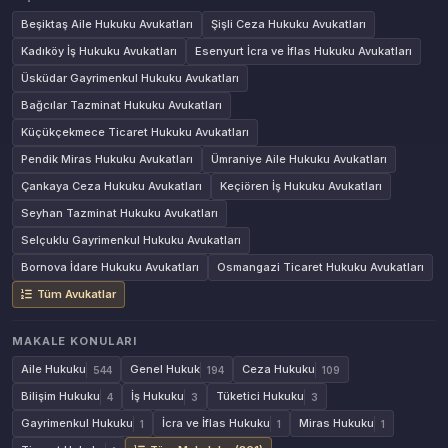
Beşiktaş Aile Hukuku Avukatları
Şişli Ceza Hukuku Avukatları
Kadıköy İş Hukuku Avukatları
Esenyurt İcra ve İflas Hukuku Avukatları
Üsküdar Gayrimenkul Hukuku Avukatları
Bağcılar Tazminat Hukuku Avukatları
Küçükçekmece Ticaret Hukuku Avukatları
Pendik Miras Hukuku Avukatları
Ümraniye Aile Hukuku Avukatları
Çankaya Ceza Hukuku Avukatları
Keçiören İş Hukuku Avukatları
Seyhan Tazminat Hukuku Avukatları
Selçuklu Gayrimenkul Hukuku Avukatları
Bornova İdare Hukuku Avukatları
Osmangazi Ticaret Hukuku Avukatları
Tüm Avukatlar
MAKALE KONULARI
Aile Hukuku
Genel Hukuk
Ceza Hukuku
544
194
109
Bilişim Hukuku
İş Hukuku
Tüketici Hukuku
4
3
3
Gayrimenkul Hukuku
İcra ve İflas Hukuku
Miras Hukuku
1
1
1