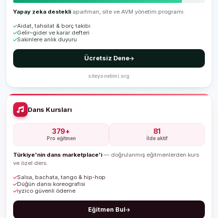
Yapay zeka destekli
apartman, site ve AVM yönetim programı.
Aidat, tahsilat & borç takibi
Gelir–gider ve karar defteri
Sakinlere anlık duyuru
Ücretsiz Dene
siteyonetimi.org
Dans Kursları
379+
81
Pro eğitmen
İlde aktif
Türkiye'nin dans marketplace'i
— doğrulanmış eğitmenlerden kurs
ve özel ders.
Salsa, bachata, tango & hip-hop
Düğün dansı koreografisi
iyzico güvenli ödeme
Eğitmen Bul