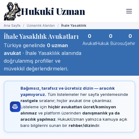
Hukuki Uzman
Ana Sayfa
Uzmanlık Alanları
İhale Yasaklılık
İhale Yasaklılık Avukatları
0
0
0
Avukat
Hukuk Bürosu
Şehir
Türkiye genelinde
0 uzman
avukat
· İhale Yasaklılık alanında
doğrulanmış profiller ve
müvekkil değerlendirmeleri.
Bağımsız, tarafsız ve ücretsiz dizin — aracılık
yapmıyoruz.
Tüm listelemeler her sayfa yenilemesinde
rastgele
sıralanır; hiçbir avukat öne çıkarılmaz.
Listeleme için
hiçbir avukattan ücret/komisyon
alınmaz
ve platform üzerinden
danışmanlık ya da
aracılık yapılmaz
. HukukiUzman yalnızca kamuya açık
baro bilgilerini sunan bir
rehber/dizin
dir.