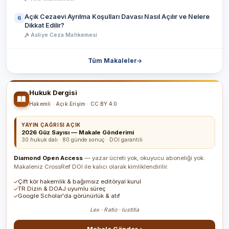
Açık Cezaevi Ayrılma Koşulları Davası Nasıl Açılır ve Nelere
6
Dikkat Edilir?
Asliye Ceza Mahkemesi
Tüm Makaleler
Hukuk Dergisi
Hakemli · Açık Erişim · CC BY 4.0
YAYIN ÇAĞRISI AÇIK
2026 Güz Sayısı — Makale Gönderimi
30 hukuk dalı · 80 günde sonuç · DOI garantili
Diamond Open Access
— yazar ücreti yok, okuyucu aboneliği yok.
Makaleniz CrossRef DOI ile kalıcı olarak kimliklendirilir.
Çift kör hakemlik & bağımsız editöryal kurul
TR Dizin & DOAJ uyumlu süreç
Google Scholar'da görünürlük & atıf
Lex · Ratio · Iustitia