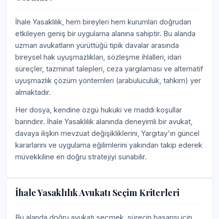
İhale Yasaklılık, hem bireyleri hem kurumları doğrudan
etkileyen geniş bir uygulama alanına sahiptir. Bu alanda
uzman avukatların yürüttüğü tipik davalar arasında
bireysel hak uyuşmazlıkları, sözleşme ihlalleri, idari
süreçler, tazminat talepleri, ceza yargılaması ve alternatif
uyuşmazlık çözüm yöntemleri (arabuluculuk, tahkim) yer
almaktadır.
Her dosya, kendine özgü hukuki ve maddi koşullar
barındırır. İhale Yasaklılık alanında deneyimli bir avukat,
davaya ilişkin mevzuat değişikliklerini, Yargıtay'ın güncel
kararlarını ve uygulama eğilimlerini yakından takip ederek
müvekkiline en doğru stratejiyi sunabilir.
İhale Yasaklılık Avukatı Seçim Kriterleri
Bu alanda doğru avukatı seçmek, sürecin başarısı için