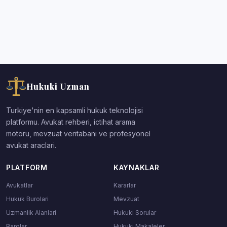
Hukuki Uzman
Turkiye'nin en kapsamli hukuk teknolojisi
platformu. Avukat rehberi, ictihat arama
motoru, mevzuat veritabani ve profesyonel
avukat araclari.
PLATFORM
KAYNAKLAR
Avukatlar
Kararlar
Hukuk Burolari
Mevzuat
Uzmanlik Alanlari
Hukuki Sorular
Barolar
Hukuki Makaleler