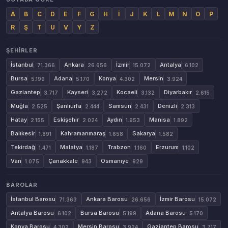
A
B
C
D
E
F
G
H
İ
J
K
L
M
N
O
P
R
Ş
T
U
V
Y
Z
ŞEHIRLER
İstanbul
Ankara
İzmir
Antalya
71.366
26.656
15.072
6.102
Bursa
Adana
Konya
Mersin
5.199
5.170
4.302
3.924
Gaziantep
Kayseri
Kocaeli
Diyarbakır
3.717
3.272
3.132
2.615
Muğla
Şanlıurfa
Samsun
Denizli
2.525
2.444
2.431
2.313
Hatay
Eskişehir
Aydın
Manisa
2.155
2.024
1.953
1.892
Balıkesir
Kahramanmaraş
Sakarya
1.891
1.658
1.582
Tekirdağ
Malatya
Trabzon
Erzurum
1.471
1.187
1.160
1.102
Van
Çanakkale
Osmaniye
1.075
943
929
BAROLAR
İstanbul Barosu
Ankara Barosu
İzmir Barosu
71.363
26.656
15.072
Antalya Barosu
Bursa Barosu
Adana Barosu
6.102
5.199
5.170
Konya Barosu
Mersin Barosu
Gaziantep Barosu
4.302
3.924
3.717