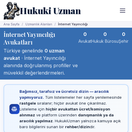
Hukuki Uzman
Ana Sayfa
Uzmanlık Alanları
İnternet Yayıncılığı
İnternet Yayıncılığı
0
0
0
Avukatları
Avukat
Hukuk Bürosu
Şehir
Türkiye genelinde
0 uzman
avukat
· İnternet Yayıncılığı
alanında doğrulanmış profiller ve
müvekkil değerlendirmeleri.
Bağımsız, tarafsız ve ücretsiz dizin — aracılık
yapmıyoruz.
Tüm listelemeler her sayfa yenilemesinde
rastgele
sıralanır; hiçbir avukat öne çıkarılmaz.
Listeleme için
hiçbir avukattan ücret/komisyon
alınmaz
ve platform üzerinden
danışmanlık ya da
aracılık yapılmaz
. HukukiUzman yalnızca kamuya açık
baro bilgilerini sunan bir
rehber/dizin
dir.