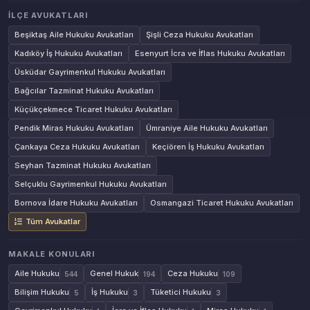
İLÇE AVUKATLARI
Beşiktaş Aile Hukuku Avukatları
Şişli Ceza Hukuku Avukatları
Kadıköy İş Hukuku Avukatları
Esenyurt İcra ve İflas Hukuku Avukatları
Üsküdar Gayrimenkul Hukuku Avukatları
Bağcılar Tazminat Hukuku Avukatları
Küçükçekmece Ticaret Hukuku Avukatları
Pendik Miras Hukuku Avukatları
Ümraniye Aile Hukuku Avukatları
Çankaya Ceza Hukuku Avukatları
Keçiören İş Hukuku Avukatları
Seyhan Tazminat Hukuku Avukatları
Selçuklu Gayrimenkul Hukuku Avukatları
Bornova İdare Hukuku Avukatları
Osmangazi Ticaret Hukuku Avukatları
Tüm Avukatlar
MAKALE KONULARI
Aile Hukuku
Genel Hukuk
Ceza Hukuku
544
194
109
Bilişim Hukuku
İş Hukuku
Tüketici Hukuku
5
3
3