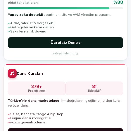
%88
Aidat tahsilat oranı
Yapay zeka destekli
apartman, site ve AVM yönetim programı.
Aidat, tahsilat & borç takibi
Gelir–gider ve karar defteri
Sakinlere anlık duyuru
Ücretsiz Dene
siteyonetimi.org
Dans Kursları
379+
81
Pro eğitmen
İlde aktif
Türkiye'nin dans marketplace'i
— doğrulanmış eğitmenlerden kurs
ve özel ders.
Salsa, bachata, tango & hip-hop
Düğün dansı koreografisi
iyzico güvenli ödeme