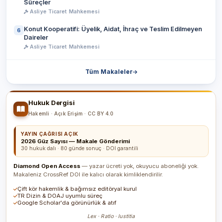
Süreçler
Asliye Ticaret Mahkemesi
Konut Kooperatifi: Üyelik, Aidat, İhraç ve Teslim Edilmeyen
6
Daireler
Asliye Ticaret Mahkemesi
Tüm Makaleler
Hukuk Dergisi
Hakemli · Açık Erişim · CC BY 4.0
YAYIN ÇAĞRISI AÇIK
2026 Güz Sayısı — Makale Gönderimi
30 hukuk dalı · 80 günde sonuç · DOI garantili
Diamond Open Access
— yazar ücreti yok, okuyucu aboneliği yok.
Makaleniz CrossRef DOI ile kalıcı olarak kimliklendirilir.
Çift kör hakemlik & bağımsız editöryal kurul
TR Dizin & DOAJ uyumlu süreç
Google Scholar'da görünürlük & atıf
Lex · Ratio · Iustitia