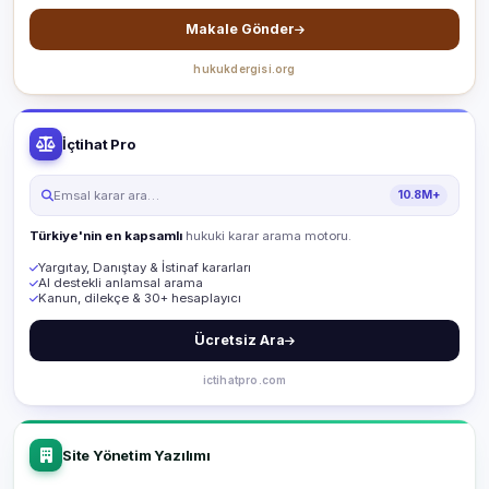
Makale Gönder
hukukdergisi.org
İçtihat Pro
Emsal karar ara…
10.8M+
Türkiye'nin en kapsamlı
hukuki karar arama motoru.
Yargıtay, Danıştay & İstinaf kararları
AI destekli anlamsal arama
Kanun, dilekçe & 30+ hesaplayıcı
Ücretsiz Ara
ictihatpro.com
Site Yönetim Yazılımı