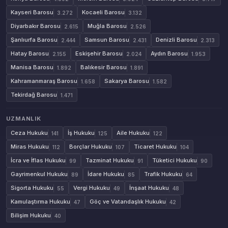
Kayseri Barosu
Kocaeli Barosu
3.272
3.132
Diyarbakır Barosu
Muğla Barosu
2.615
2.526
Şanlıurfa Barosu
Samsun Barosu
Denizli Barosu
2.444
2.431
2.313
Hatay Barosu
Eskişehir Barosu
Aydın Barosu
2.155
2.024
1.953
Manisa Barosu
Balıkesir Barosu
1.892
1.891
Kahramanmaraş Barosu
Sakarya Barosu
1.658
1.582
Tekirdağ Barosu
1.471
UZMANLIK
Ceza Hukuku
İş Hukuku
Aile Hukuku
141
125
122
Miras Hukuku
Borçlar Hukuku
Ticaret Hukuku
112
107
104
İcra ve İflas Hukuku
Tazminat Hukuku
Tüketici Hukuku
99
91
90
Gayrimenkul Hukuku
İdare Hukuku
Trafik Hukuku
89
85
64
Sigorta Hukuku
Vergi Hukuku
İnşaat Hukuku
55
49
48
Kamulaştırma Hukuku
Göç ve Vatandaşlık Hukuku
47
42
Bilişim Hukuku
40