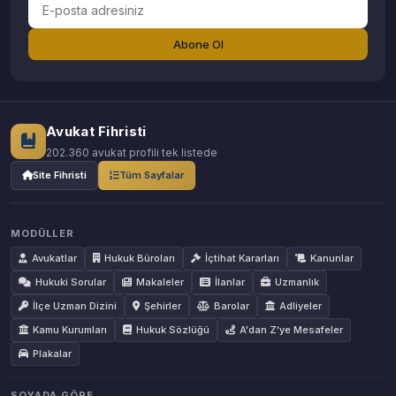
Abone Ol
Avukat Fihristi
202.360 avukat profili tek listede
Site Fihristi
Tüm Sayfalar
MODÜLLER
Avukatlar
Hukuk Büroları
İçtihat Kararları
Kanunlar
Hukuki Sorular
Makaleler
İlanlar
Uzmanlık
İlçe Uzman Dizini
Şehirler
Barolar
Adliyeler
Kamu Kurumları
Hukuk Sözlüğü
A'dan Z'ye Mesafeler
Plakalar
SOYADA GÖRE