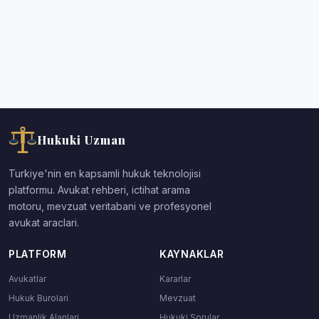
Hukuki Uzman
Turkiye'nin en kapsamli hukuk teknolojisi
platformu. Avukat rehberi, ictihat arama
motoru, mevzuat veritabani ve profesyonel
avukat araclari.
PLATFORM
KAYNAKLAR
Avukatlar
Kararlar
Hukuk Burolari
Mevzuat
Uzmanlik Alanlari
Hukuki Sorular