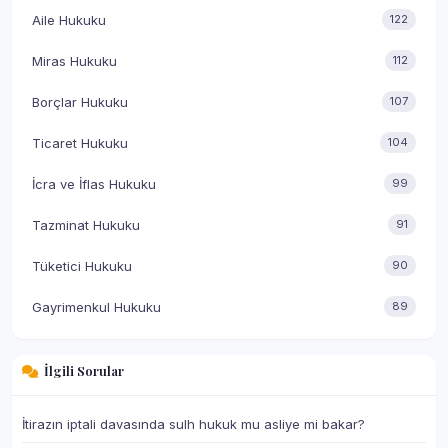
Aile Hukuku
122
Miras Hukuku
112
Borçlar Hukuku
107
Ticaret Hukuku
104
İcra ve İflas Hukuku
99
Tazminat Hukuku
91
Tüketici Hukuku
90
Gayrimenkul Hukuku
89
İlgili Sorular
İtirazın iptali davasında sulh hukuk mu asliye mi bakar?