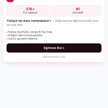
379+
81
Pro eğitmen
İlde aktif
Türkiye'nin dans marketplace'i
— doğrulanmış eğitmenlerden kurs
ve özel ders.
Salsa, bachata, tango & hip-hop
Düğün dansı koreografisi
iyzico güvenli ödeme
Eğitmen Bul
danskurslari.com