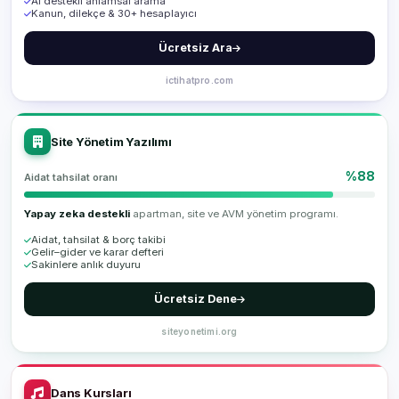
AI destekli anlamsal arama
Kanun, dilekçe & 30+ hesaplayıcı
Ücretsiz Ara
ictihatpro.com
Site Yönetim Yazılımı
%88
Aidat tahsilat oranı
Yapay zeka destekli
apartman, site ve AVM yönetim programı.
Aidat, tahsilat & borç takibi
Gelir–gider ve karar defteri
Sakinlere anlık duyuru
Ücretsiz Dene
siteyonetimi.org
Dans Kursları