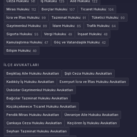
Ceza Hukuku
İş Hukuku
Aile Hukuku
141
125
122
Miras Hukuku
Borçlar Hukuku
Ticaret Hukuku
112
107
104
İcra ve İflas Hukuku
Tazminat Hukuku
Tüketici Hukuku
99
91
90
Gayrimenkul Hukuku
İdare Hukuku
Trafik Hukuku
89
85
64
Sigorta Hukuku
Vergi Hukuku
İnşaat Hukuku
55
49
48
Kamulaştırma Hukuku
Göç ve Vatandaşlık Hukuku
47
42
Bilişim Hukuku
40
İLÇE AVUKATLARI
Beşiktaş Aile Hukuku Avukatları
Şişli Ceza Hukuku Avukatları
Kadıköy İş Hukuku Avukatları
Esenyurt İcra ve İflas Hukuku Avukatları
Üsküdar Gayrimenkul Hukuku Avukatları
Bağcılar Tazminat Hukuku Avukatları
Küçükçekmece Ticaret Hukuku Avukatları
Pendik Miras Hukuku Avukatları
Ümraniye Aile Hukuku Avukatları
Çankaya Ceza Hukuku Avukatları
Keçiören İş Hukuku Avukatları
Seyhan Tazminat Hukuku Avukatları