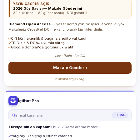
YAYIN ÇAĞRISI AÇIK
2026 Güz Sayısı — Makale Gönderimi
30 hukuk dalı · 80 günde sonuç · DOI garantili
Diamond Open Access
— yazar ücreti yok, okuyucu aboneliği yok.
Makaleniz CrossRef DOI ile kalıcı olarak kimliklendirilir.
Çift kör hakemlik & bağımsız editöryal kurul
TR Dizin & DOAJ uyumlu süreç
Google Scholar'da görünürlük & atıf
Lex · Ratio · Iustitia
Makale Gönder
hukukdergisi.org
İçtihat Pro
Emsal karar ara…
10.8M+
Türkiye'nin en kapsamlı
hukuki karar arama motoru.
Yargıtay, Danıştay & İstinaf kararları