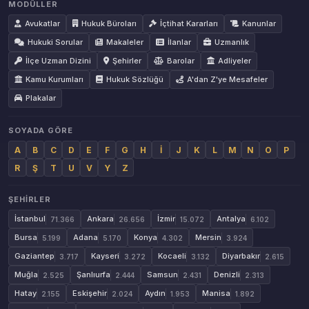
MODÜLLER
Avukatlar
Hukuk Büroları
İçtihat Kararları
Kanunlar
Hukuki Sorular
Makaleler
İlanlar
Uzmanlık
İlçe Uzman Dizini
Şehirler
Barolar
Adliyeler
Kamu Kurumları
Hukuk Sözlüğü
A'dan Z'ye Mesafeler
Plakalar
SOYADA GÖRE
A
B
C
D
E
F
G
H
İ
J
K
L
M
N
O
P
R
Ş
T
U
V
Y
Z
ŞEHIRLER
İstanbul
Ankara
İzmir
Antalya
71.366
26.656
15.072
6.102
Bursa
Adana
Konya
Mersin
5.199
5.170
4.302
3.924
Gaziantep
Kayseri
Kocaeli
Diyarbakır
3.717
3.272
3.132
2.615
Muğla
Şanlıurfa
Samsun
Denizli
2.525
2.444
2.431
2.313
Hatay
Eskişehir
Aydın
Manisa
2.155
2.024
1.953
1.892