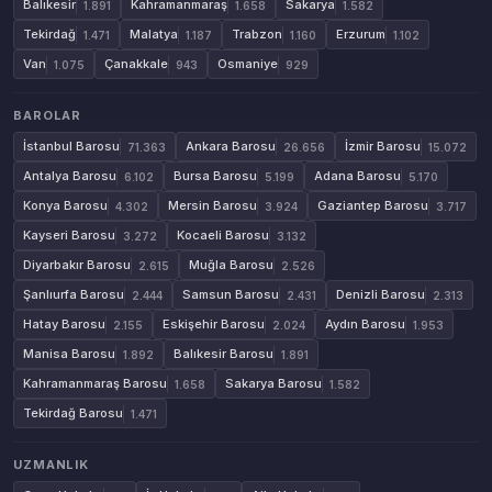
Balıkesir
Kahramanmaraş
Sakarya
1.891
1.658
1.582
Tekirdağ
Malatya
Trabzon
Erzurum
1.471
1.187
1.160
1.102
Van
Çanakkale
Osmaniye
1.075
943
929
BAROLAR
İstanbul Barosu
Ankara Barosu
İzmir Barosu
71.363
26.656
15.072
Antalya Barosu
Bursa Barosu
Adana Barosu
6.102
5.199
5.170
Konya Barosu
Mersin Barosu
Gaziantep Barosu
4.302
3.924
3.717
Kayseri Barosu
Kocaeli Barosu
3.272
3.132
Diyarbakır Barosu
Muğla Barosu
2.615
2.526
Şanlıurfa Barosu
Samsun Barosu
Denizli Barosu
2.444
2.431
2.313
Hatay Barosu
Eskişehir Barosu
Aydın Barosu
2.155
2.024
1.953
Manisa Barosu
Balıkesir Barosu
1.892
1.891
Kahramanmaraş Barosu
Sakarya Barosu
1.658
1.582
Tekirdağ Barosu
1.471
UZMANLIK