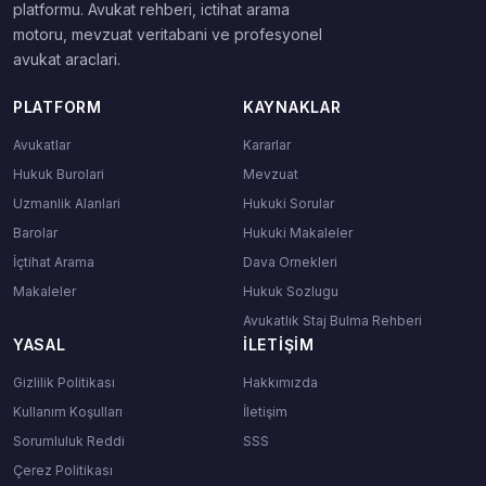
platformu. Avukat rehberi, ictihat arama
motoru, mevzuat veritabani ve profesyonel
avukat araclari.
PLATFORM
KAYNAKLAR
Avukatlar
Kararlar
Hukuk Burolari
Mevzuat
Uzmanlik Alanlari
Hukuki Sorular
Barolar
Hukuki Makaleler
İçtihat Arama
Dava Ornekleri
Makaleler
Hukuk Sozlugu
Avukatlık Staj Bulma Rehberi
YASAL
İLETIŞIM
Gizlilik Politikası
Hakkımızda
Kullanım Koşulları
İletişim
Sorumluluk Reddi
SSS
Çerez Politikası