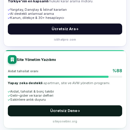
Türkiye'nin en kapsamlı
hukuki karar arama motoru.
Yargıtay, Danıştay & İstinaf kararları
AI destekli anlamsal arama
Kanun, dilekçe & 30+ hesaplayıcı
Ücretsiz Ara
ictihatpro.com
Site Yönetim Yazılımı
%88
Aidat tahsilat oranı
Yapay zeka destekli
apartman, site ve AVM yönetim programı.
Aidat, tahsilat & borç takibi
Gelir–gider ve karar defteri
Sakinlere anlık duyuru
Ücretsiz Dene
siteyonetimi.org