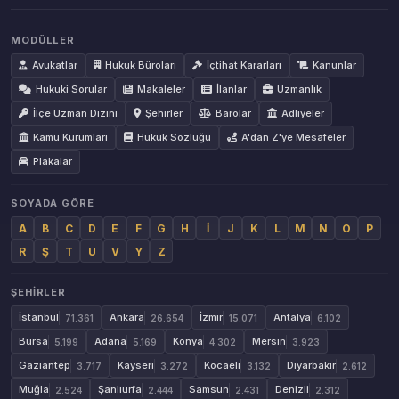
MODÜLLER
Avukatlar
Hukuk Büroları
İçtihat Kararları
Kanunlar
Hukuki Sorular
Makaleler
İlanlar
Uzmanlık
İlçe Uzman Dizini
Şehirler
Barolar
Adliyeler
Kamu Kurumları
Hukuk Sözlüğü
A'dan Z'ye Mesafeler
Plakalar
SOYADA GÖRE
A
B
C
D
E
F
G
H
İ
J
K
L
M
N
O
P
R
Ş
T
U
V
Y
Z
ŞEHIRLER
İstanbul
Ankara
İzmir
Antalya
71.361
26.654
15.071
6.102
Bursa
Adana
Konya
Mersin
5.199
5.169
4.302
3.923
Gaziantep
Kayseri
Kocaeli
Diyarbakır
3.717
3.272
3.132
2.612
Muğla
Şanlıurfa
Samsun
Denizli
2.524
2.444
2.431
2.312