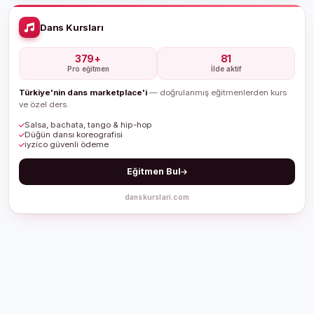
Dans Kursları
379+
81
Pro eğitmen
İlde aktif
Türkiye'nin dans marketplace'i
— doğrulanmış eğitmenlerden kurs
ve özel ders.
Salsa, bachata, tango & hip-hop
Düğün dansı koreografisi
iyzico güvenli ödeme
Eğitmen Bul
danskurslari.com