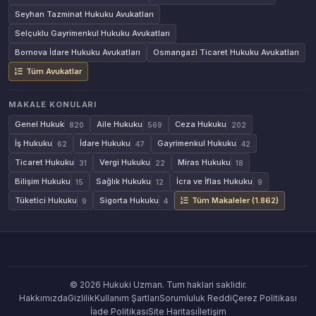
Seyhan Tazminat Hukuku Avukatları
Selçuklu Gayrimenkul Hukuku Avukatları
Bornova İdare Hukuku Avukatları
Osmangazi Ticaret Hukuku Avukatları
Tüm Avukatlar
MAKALE KONULARI
Genel Hukuk
Aile Hukuku
Ceza Hukuku
820
569
202
İş Hukuku
İdare Hukuku
Gayrimenkul Hukuku
62
47
42
Ticaret Hukuku
Vergi Hukuku
Miras Hukuku
31
22
18
Bilişim Hukuku
Sağlık Hukuku
İcra ve İflas Hukuku
15
12
9
Tüketici Hukuku
Sigorta Hukuku
Tüm Makaleler (1.862)
9
4
© 2026 Hukuki Uzman. Tum haklari saklidir.
Hakkımızda
Gizlilik
Kullanım Şartları
Sorumluluk Reddi
Çerez Politikası
İade Politikası
Site Haritası
İletişim