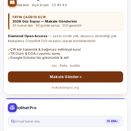
Hakemli · Açık Erişim · CC BY 4.0
YAYIN ÇAĞRISI AÇIK
2026 Güz Sayısı — Makale Gönderimi
30 hukuk dalı · 80 günde sonuç · DOI garantili
Diamond Open Access
— yazar ücreti yok, okuyucu aboneliği yok.
Makaleniz CrossRef DOI ile kalıcı olarak kimliklendirilir.
Çift kör hakemlik & bağımsız editöryal kurul
TR Dizin & DOAJ uyumlu süreç
Google Scholar'da görünürlük & atıf
Lex · Ratio · Iustitia
Makale Gönder
hukukdergisi.org
İçtihat Pro
Emsal karar ara…
10.8M+