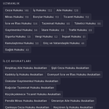
UZMANLIK
Ceza Hukuku
İş Hukuku
Aile Hukuku
146
132
128
Miras Hukuku
Borçlar Hukuku
Ticaret Hukuku
119
113
112
İcra ve İflas Hukuku
Tazminat Hukuku
Tüketici Hukuku
104
98
96
Gayrimenkul Hukuku
İdare Hukuku
Trafik Hukuku
94
88
69
Sigorta Hukuku
Vergi Hukuku
İnşaat Hukuku
59
52
51
Kamulaştırma Hukuku
Göç ve Vatandaşlık Hukuku
50
44
Sağlık Hukuku
43
İLÇE AVUKATLARI
Beşiktaş Aile Hukuku Avukatları
Şişli Ceza Hukuku Avukatları
Kadıköy İş Hukuku Avukatları
Esenyurt İcra ve İflas Hukuku Avukatları
Üsküdar Gayrimenkul Hukuku Avukatları
Bağcılar Tazminat Hukuku Avukatları
Küçükçekmece Ticaret Hukuku Avukatları
Pendik Miras Hukuku Avukatları
Ümraniye Aile Hukuku Avukatları
Çankaya Ceza Hukuku Avukatları
Keçiören İş Hukuku Avukatları