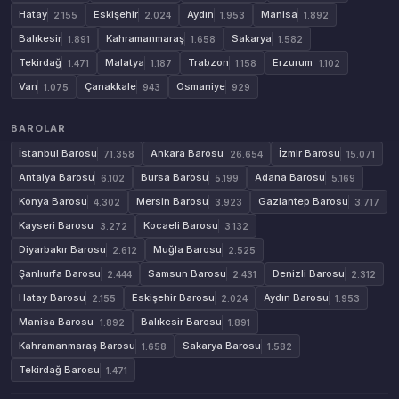
Hatay
Eskişehir
Aydın
Manisa
2.155
2.024
1.953
1.892
Balıkesir
Kahramanmaraş
Sakarya
1.891
1.658
1.582
Tekirdağ
Malatya
Trabzon
Erzurum
1.471
1.187
1.158
1.102
Van
Çanakkale
Osmaniye
1.075
943
929
BAROLAR
İstanbul Barosu
Ankara Barosu
İzmir Barosu
71.358
26.654
15.071
Antalya Barosu
Bursa Barosu
Adana Barosu
6.102
5.199
5.169
Konya Barosu
Mersin Barosu
Gaziantep Barosu
4.302
3.923
3.717
Kayseri Barosu
Kocaeli Barosu
3.272
3.132
Diyarbakır Barosu
Muğla Barosu
2.612
2.525
Şanlıurfa Barosu
Samsun Barosu
Denizli Barosu
2.444
2.431
2.312
Hatay Barosu
Eskişehir Barosu
Aydın Barosu
2.155
2.024
1.953
Manisa Barosu
Balıkesir Barosu
1.892
1.891
Kahramanmaraş Barosu
Sakarya Barosu
1.658
1.582
Tekirdağ Barosu
1.471