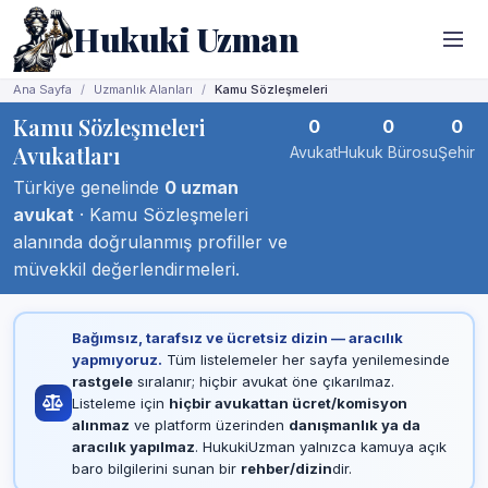
Hukuki Uzman
Ana Sayfa
Uzmanlık Alanları
Kamu Sözleşmeleri
Kamu Sözleşmeleri
0
0
0
Avukatları
Avukat
Hukuk Bürosu
Şehir
Türkiye genelinde
0 uzman
avukat
· Kamu Sözleşmeleri
alanında doğrulanmış profiller ve
müvekkil değerlendirmeleri.
Bağımsız, tarafsız ve ücretsiz dizin — aracılık
yapmıyoruz.
Tüm listelemeler her sayfa yenilemesinde
rastgele
sıralanır; hiçbir avukat öne çıkarılmaz.
Listeleme için
hiçbir avukattan ücret/komisyon
alınmaz
ve platform üzerinden
danışmanlık ya da
aracılık yapılmaz
. HukukiUzman yalnızca kamuya açık
baro bilgilerini sunan bir
rehber/dizin
dir.