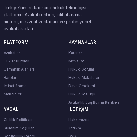
Turkiye'nin en kapsamli hukuk teknolojisi
platformu. Avukat rehberi, ictihat arama
motoru, mevzuat veritabani ve profesyonel
avukat araclari.
PLATFORM
KAYNAKLAR
Avukatlar
Kararlar
Hukuk Burolari
Mevzuat
Uzmanlik Alanlari
Hukuki Sorular
Barolar
Hukuki Makaleler
İçtihat Arama
Dava Ornekleri
Makaleler
Hukuk Sozlugu
Avukatlık Staj Bulma Rehberi
YASAL
İLETIŞIM
Gizlilik Politikası
Hakkımızda
Kullanım Koşulları
İletişim
Sorumluluk Reddi
SSS