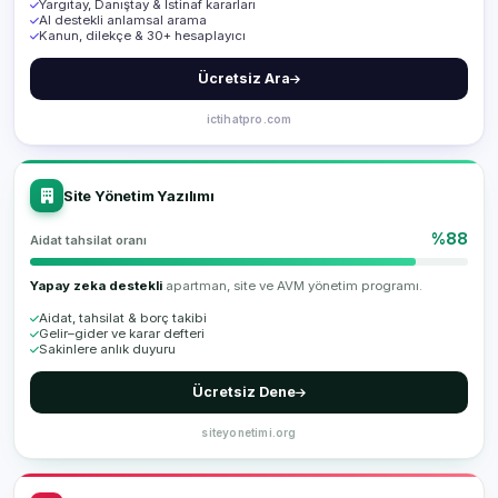
Yargıtay, Danıştay & İstinaf kararları
AI destekli anlamsal arama
Kanun, dilekçe & 30+ hesaplayıcı
Ücretsiz Ara
ictihatpro.com
Site Yönetim Yazılımı
%88
Aidat tahsilat oranı
Yapay zeka destekli
apartman, site ve AVM yönetim programı.
Aidat, tahsilat & borç takibi
Gelir–gider ve karar defteri
Sakinlere anlık duyuru
Ücretsiz Dene
siteyonetimi.org