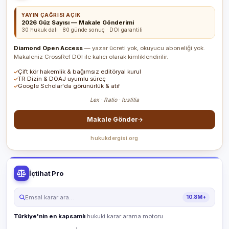
YAYIN ÇAĞRISI AÇIK
2026 Güz Sayısı — Makale Gönderimi
30 hukuk dalı · 80 günde sonuç · DOI garantili
Diamond Open Access
— yazar ücreti yok, okuyucu aboneliği yok.
Makaleniz CrossRef DOI ile kalıcı olarak kimliklendirilir.
Çift kör hakemlik & bağımsız editöryal kurul
TR Dizin & DOAJ uyumlu süreç
Google Scholar'da görünürlük & atıf
Lex · Ratio · Iustitia
Makale Gönder
hukukdergisi.org
İçtihat Pro
Emsal karar ara…
10.8M+
Türkiye'nin en kapsamlı
hukuki karar arama motoru.