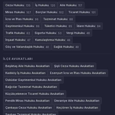
Ceza Hukuku
İş Hukuku
Aile Hukuku
135
120
117
Miras Hukuku
Borçlar Hukuku
Ticaret Hukuku
107
102
101
İcra ve İflas Hukuku
Tazminat Hukuku
96
88
Gayrimenkul Hukuku
Tüketici Hukuku
İdare Hukuku
86
85
84
Trafik Hukuku
Sigorta Hukuku
Vergi Hukuku
62
53
48
İnşaat Hukuku
Kamulaştırma Hukuku
47
46
Göç ve Vatandaşlık Hukuku
Sağlık Hukuku
40
40
İLÇE AVUKATLARI
Beşiktaş Aile Hukuku Avukatları
Şişli Ceza Hukuku Avukatları
Kadıköy İş Hukuku Avukatları
Esenyurt İcra ve İflas Hukuku Avukatları
Üsküdar Gayrimenkul Hukuku Avukatları
Bağcılar Tazminat Hukuku Avukatları
Küçükçekmece Ticaret Hukuku Avukatları
Pendik Miras Hukuku Avukatları
Ümraniye Aile Hukuku Avukatları
Çankaya Ceza Hukuku Avukatları
Keçiören İş Hukuku Avukatları
Seyhan Tazminat Hukuku Avukatları