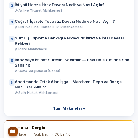
İhtiyati Hacze İtiraz Davası Nedir ve Nasıl Açılır?
2
Asliye Ticaret Mahkemesi
Coğrafi İşarete Tecavüz Davası Nedir ve Nasıl Açılır?
3
Fikri ve Sınai Haklar Hukuk Mahkemesi
Yurt Dışı Diploma Denkliği Reddedildi: İtiraz ve İptal Davası
4
Rehberi
İdare Mahkemesi
İtiraz veya İstinaf Süresini Kaçırdım — Eski Hale Getirme Son
5
Şansınız
Ceza Yargılaması (Genel)
Apartmanda Ortak Alan İşgali: Merdiven, Depo ve Bahçe
6
Nasıl Geri Alınır?
Sulh Hukuk Mahkemesi
Tüm Makaleler
Hukuk Dergisi
Hakemli · Açık Erişim · CC BY 4.0