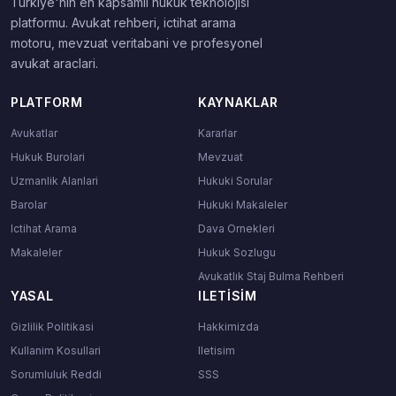
Turkiye'nin en kapsamli hukuk teknolojisi
platformu. Avukat rehberi, ictihat arama
motoru, mevzuat veritabani ve profesyonel
avukat araclari.
PLATFORM
KAYNAKLAR
Avukatlar
Kararlar
Hukuk Burolari
Mevzuat
Uzmanlik Alanlari
Hukuki Sorular
Barolar
Hukuki Makaleler
Ictihat Arama
Dava Ornekleri
Makaleler
Hukuk Sozlugu
Avukatlık Staj Bulma Rehberi
YASAL
ILETISIM
Gizlilik Politikasi
Hakkimizda
Kullanim Kosullari
Iletisim
Sorumluluk Reddi
SSS