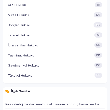
Aile Hukuku
117
Miras Hukuku
107
Borçlar Hukuku
102
Ticaret Hukuku
101
İcra ve İflas Hukuku
96
Tazminat Hukuku
88
Gayrimenkul Hukuku
86
Tüketici Hukuku
85
İlgili Sorular
Kira ödediğime dair makbuz almıyorum, sorun çıkarsa nasıl is…