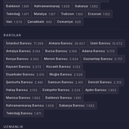
Balıkesir
Kahramanmaraş
Sakarya
1.891
1.658
1.582
Tekirdağ
Malatya
Trabzon
Erzurum
1.471
1.187
1.160
1.102
Van
Çanakkale
Osmaniye
1.075
943
929
BAROLAR
İstanbul Barosu
Ankara Barosu
İzmir Barosu
71.368
26.657
15.072
Antalya Barosu
Bursa Barosu
Adana Barosu
6.104
5.199
5.170
Konya Barosu
Mersin Barosu
Gaziantep Barosu
4.302
3.924
3.717
Kayseri Barosu
Kocaeli Barosu
3.272
3.132
Diyarbakır Barosu
Muğla Barosu
2.615
2.526
Şanlıurfa Barosu
Samsun Barosu
Denizli Barosu
2.444
2.431
2.313
Hatay Barosu
Eskişehir Barosu
Aydın Barosu
2.155
2.024
1.953
Manisa Barosu
Balıkesir Barosu
1.892
1.891
Kahramanmaraş Barosu
Sakarya Barosu
1.658
1.582
Tekirdağ Barosu
1.471
UZMANLIK