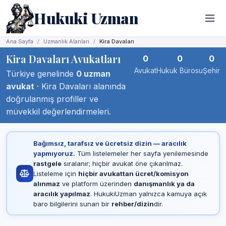
Hukuki Uzman
Ana Sayfa
Uzmanlık Alanları
Kira Davaları
Kira Davaları Avukatları
0
0
0
Avukat
Hukuk Bürosu
Şehir
Türkiye genelinde
0 uzman
avukat
· Kira Davaları alanında
doğrulanmış profiller ve
müvekkil değerlendirmeleri.
Bağımsız, tarafsız ve ücretsiz dizin — aracılık
yapmıyoruz.
Tüm listelemeler her sayfa yenilemesinde
rastgele
sıralanır; hiçbir avukat öne çıkarılmaz.
Listeleme için
hiçbir avukattan ücret/komisyon
alınmaz
ve platform üzerinden
danışmanlık ya da
aracılık yapılmaz
. HukukiUzman yalnızca kamuya açık
baro bilgilerini sunan bir
rehber/dizin
dir.