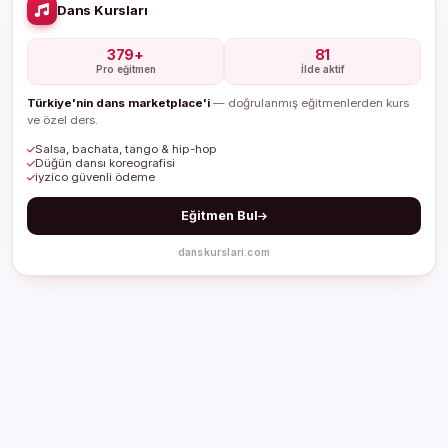
Dans Kursları
379+
81
Pro eğitmen
İlde aktif
Türkiye'nin dans marketplace'i
— doğrulanmış eğitmenlerden kurs
ve özel ders.
Salsa, bachata, tango & hip-hop
Düğün dansı koreografisi
iyzico güvenli ödeme
Eğitmen Bul
danskurslari.com