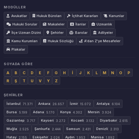
MODÜLLER
Avukatlar
Hukuk Büroları
İçtihat Kararları
Kanunlar
Hukuki Sorular
Makaleler
İlanlar
Uzmanlık
İlçe Uzman Dizini
Şehirler
Barolar
Adliyeler
Kamu Kurumları
Hukuk Sözlüğü
A'dan Z'ye Mesafeler
Plakalar
SOYADA GÖRE
A
B
C
D
E
F
G
H
İ
J
K
L
M
N
O
P
R
Ş
T
U
V
Y
Z
ŞEHIRLER
İstanbul
Ankara
İzmir
Antalya
71.371
26.657
15.072
6.104
Bursa
Adana
Konya
Mersin
5.199
5.170
4.302
3.924
Gaziantep
Kayseri
Kocaeli
Diyarbakır
3.717
3.272
3.132
2.615
Muğla
Şanlıurfa
Samsun
Denizli
2.525
2.444
2.431
2.313
Hatay
Eskişehir
Aydın
Manisa
2.155
2.024
1.953
1.892