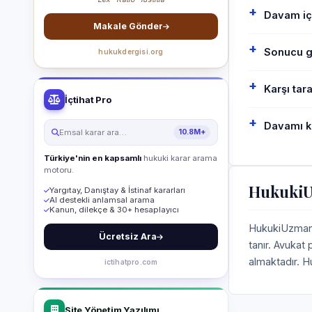
Davam iç
Makale Gönder
Sonucu ga
hukukdergisi.org
Karşı tar
İçtihat Pro
Davamı k
Emsal karar ara…
10.8M+
Türkiye'nin en kapsamlı
hukuki karar arama
motoru.
HukukiUz
Yargıtay, Danıştay & İstinaf kararları
AI destekli anlamsal arama
Kanun, dilekçe & 30+ hesaplayıcı
HukukiUzman, 
Ücretsiz Ara
tanır. Avukat
almaktadır. H
ictihatpro.com
Site Yönetim Yazılımı