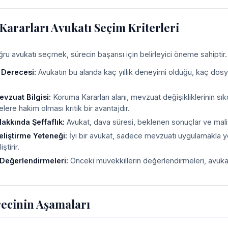
ararları Avukatı Seçim Kriterleri
u avukatı seçmek, sürecin başarısı için belirleyici öneme sahiptir. A
 Derecesi:
Avukatın bu alanda kaç yıllık deneyimi olduğu, kaç dosy
vzuat Bilgisi:
Koruma Kararları alanı, mevzuat değişikliklerinin sıkç
ere hakim olması kritik bir avantajdır.
akkında Şeffaflık:
Avukat, dava süresi, beklenen sonuçlar ve maliy
Geliştirme Yeteneği:
İyi bir avukat, sadece mevzuatı uygulamakla y
iştirir.
Değerlendirmeleri:
Önceki müvekkillerin değerlendirmeleri, avukatı
ecinin Aşamaları