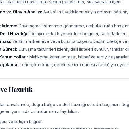
arı alanındaki davalarda izlenen genel süreç şu aşamaları içerir:
me ve Olayın Analizi:
Avukat, müvekkilden olayın detayını öğrenir
elirleme:
Dava açma, ihtarname gönderme, arabuluculuğa başvurma ve
elil Hazırlığı:
İddiayı destekleyecek tüm belgeler, tanık ifadeleri, bili
lması:
Yetkili mahkemeye veya kuruma başvuru yapılır; dilekçe ve ekl
 Süreci:
Duruşma takvimleri izlenir, delil listeleri sunulur, tanıklar dinle
Kanun Yolları:
Mahkeme kararı sonrası, istinaf ve temyiz aşamaların
Uygulama:
Lehe çıkan karar, gerekirse icra dairesi aracılığıyla uygula
 ve Hazırlık
arı davalarında, doğru belge ve delil hazırlığı sürecin başarısını d
geleri yanınızda bulundurmanız faydalıdır:
esi ve iletişim bilgileri