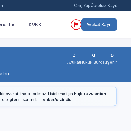
Giriş Yap
Ücretsiz Kayıt
rı
naklar
KVKK
Avukat Kayıt
0
0
0
Avukat
Hukuk Bürosu
Şehir
leri.
çbir avukat öne çıkarılmaz. Listeleme için
hiçbir avukattan
 bilgilerini sunan bir
rehber/dizin
dir.