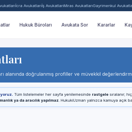
ukatları
İcra Avukatları
İş Avukatları
Miras Avukatları
Gayrimenkul Avukatla
atlar
Hukuk Büroları
Avukata Sor
Kararlar
Kay
tları
ı alanında doğrulanmış profiller ve müvekkil değerlendirme
ıyoruz.
Tüm listelemeler her sayfa yenilemesinde
rastgele
sıralanır; hi
manlık ya da aracılık yapılmaz
. HukukiUzman yalnızca kamuya açık baro