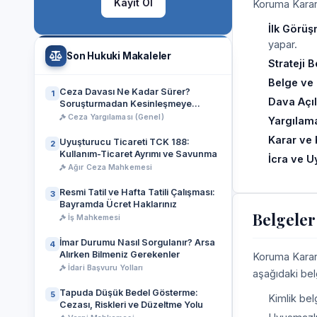
Kayıt Ol
Koruma Kararl
İlk Görüş
yapar.
Son Hukuki Makaleler
Strateji B
Belge ve D
Ceza Davası Ne Kadar Sürer?
1
Dava Açı
Soruşturmadan Kesinleşmeye
Gerçek Takvim
Ceza Yargılaması (Genel)
Yargılama
Karar ve 
Uyuşturucu Ticareti TCK 188:
2
Kullanım-Ticaret Ayrımı ve Savunma
İcra ve 
Ağır Ceza Mahkemesi
Resmi Tatil ve Hafta Tatili Çalışması:
3
Bayramda Ücret Haklarınız
Belgeler
İş Mahkemesi
İmar Durumu Nasıl Sorgulanır? Arsa
4
Alırken Bilmeniz Gerekenler
Koruma Kararl
İdari Başvuru Yolları
aşağıdaki bel
Tapuda Düşük Bedel Gösterme:
5
Kimlik belg
Cezası, Riskleri ve Düzeltme Yolu