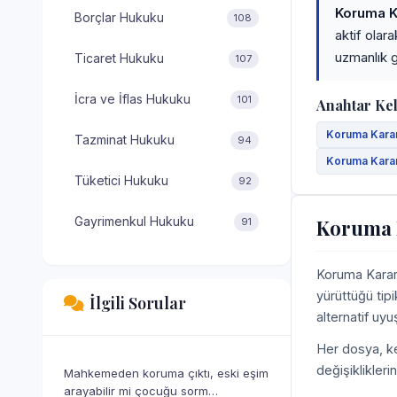
Koruma Ka
Borçlar Hukuku
108
aktif olar
uzmanlık g
Ticaret Hukuku
107
İcra ve İflas Hukuku
101
Anahtar Ke
Koruma Kararl
Tazminat Hukuku
94
Koruma Kararl
Tüketici Hukuku
92
Gayrimenkul Hukuku
Koruma K
91
Koruma Kararl
yürüttüğü tipi
İlgili Sorular
alternatif uy
Her dosya, ke
değişiklikleri
Mahkemeden koruma çıktı, eski eşim
arayabilir mi çocuğu sorm…