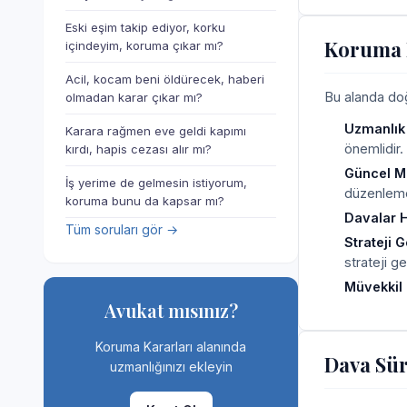
Eski eşim takip ediyor, korku
Koruma K
içindeyim, koruma çıkar mı?
Acil, kocam beni öldürecek, haberi
Bu alanda doğr
olmadan karar çıkar mı?
Uzmanlık
Karara rağmen eve geldi kapımı
önemlidir.
kırdı, hapis cezası alır mı?
Güncel Me
İş yerime de gelmesin istiyorum,
düzenlemel
koruma bunu da kapsar mı?
Davalar H
Tüm soruları gör →
Strateji 
strateji gel
Müvekkil 
Avukat mısınız?
Koruma Kararları alanında
Dava Sür
uzmanlığınızı ekleyin