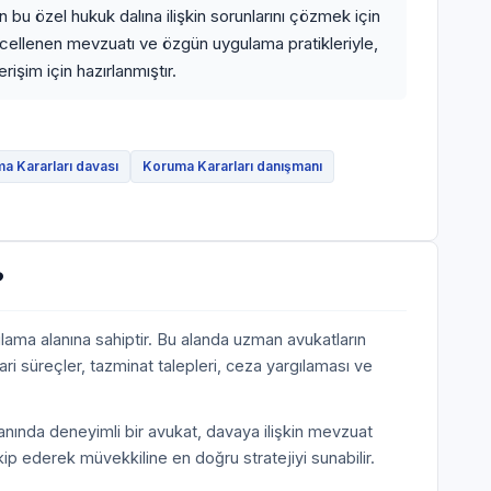
 bu özel hukuk dalına ilişkin sorunlarını çözmek için
ncellenen mevzuatı ve özgün uygulama pratikleriyle,
işim için hazırlanmıştır.
a Kararları davası
Koruma Kararları danışmanı
?
lama alanına sahiptir. Bu alanda uzman avukatların
ari süreçler, tazminat talepleri, ceza yargılaması ve
anında deneyimli bir avukat, davaya ilişkin mevzuat
akip ederek müvekkiline en doğru stratejiyi sunabilir.