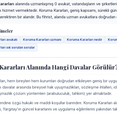
rarları
alanında uzmanlaşmış 0 avukat, vatandaşların ve şirketlerin
ak hizmet vermektedir. Koruma Kararları, geniş kapsamı, sürekli gü
erektiren bir alandır. Bu fihrist, alanda uzman avukatlara doğrudan er
limeler
arı avukatı
Koruma Kararları uzmanı
Koruma Kararları nedir
Korum
arı sık sorulan sorular
ararları Alanında Hangi Davalar Görülür
arı, hem bireyleri hem kurumları doğrudan etkileyen geniş bir uygu
k davalar arasında bireysel hak uyuşmazlıkları, sözleşme ihlalleri, id
uşmazlık çözüm yöntemleri (arabuluculuk, tahkim) yer almaktadır.
ndine özgü hukuki ve maddi koşullar barındırır. Koruma Kararları al
ni, Yargıtay'ın güncel kararlarını ve uygulama eğilimlerini yakından t