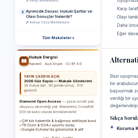
Uyuşmazlığ
Vergi Mahkemesi
Karşı tara
Ayrımcılık Davası: Hukuki Şartlar ve
6
Olası Sonuçlar Nelerdir?
Olayı tanık
Asliye Ceza Mahkemesi
Daha önce 
Eğer dava
Tüm Makaleler
Hukuk Dergisi
Alternat
Hakemli · Açık Erişim · CC BY 4.0
Bazı uyuşmazl
YAYIN ÇAĞRISI AÇIK
2026 Güz Sayısı — Makale Gönderimi
bir arabulucu
30 hukuk dalı · 80 günde sonuç · DOI
başvurmak zor
garantili
verdiği bir u
Diamond Open Access
— yazar ücreti yok,
değerlendirip 
okuyucu aboneliği yok. Makaleniz CrossRef
DOI ile kalıcı olarak kimliklendirilir.
Sıkça Sorul
Çift kör hakemlik & bağımsız editöryal kurul
TR Dizin & DOAJ uyumlu süreç
Koruma Ka
Google Scholar'da görünürlük & atıf
Lex · Ratio · Iustitia