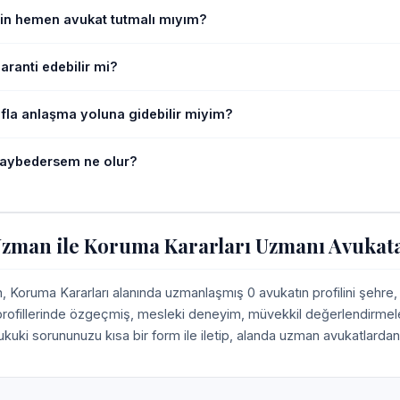
in hemen avukat tutmalı mıyım?
ranti edebilir mi?
afla anlaşma yoluna gidebilir miyim?
aybedersem ne olur?
man ile Koruma Kararları Uzmanı Avukata
Koruma Kararları alanında uzmanlaşmış 0 avukatın profilini şehre
 profillerinde özgeçmiş, mesleki deneyim, müvekkil değerlendirmeleri,
ukuki sorununuzu kısa bir form ile iletip, alanda uzman avukatlardan 