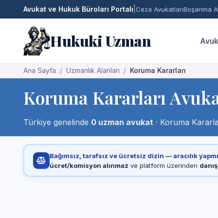
Avukat ve Hukuk Büroları Portalı
|
Ceza Avukatları
Boşanma Av
Hukuki Uzman
Avuk
Ana Sayfa
Uzmanlık Alanları
Koruma Kararları
Koruma Kararları Avuka
Türkiye genelinde
0 uzman avukat
· Koruma Kararlar
Bağımsız, tarafsız ve ücretsiz dizin — aracılık yapm
ücret/komisyon alınmaz
ve platform üzerinden
danış