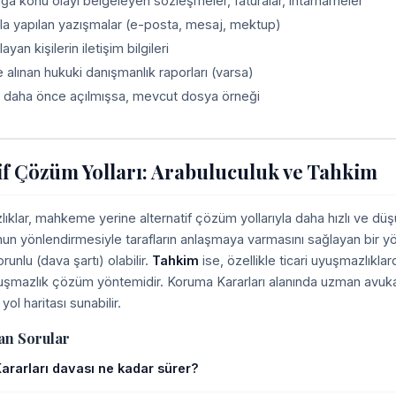
a konu olayı belgeleyen sözleşmeler, faturalar, ihtarnameler
fla yapılan yazışmalar (e-posta, mesaj, mektup)
layan kişilerin iletişim bilgileri
alınan hukuki danışmanlık raporları (varsa)
 daha önce açılmışsa, mevcut dosya örneği
if Çözüm Yolları: Arabuluculuk ve Tahkim
ıklar, mahkeme yerine alternatif çözüm yollarıyla daha hızlı ve düşü
nun yönlendirmesiyle tarafların anlaşmaya varmasını sağlayan bir yö
unlu (dava şartı) olabilir.
Tahkim
ise, özellikle ticari uyuşmazlık
yuşmazlık çözüm yöntemidir. Koruma Kararları alanında uzman avukat
yol haritası sunabilir.
an Sorular
rarları davası ne kadar sürer?