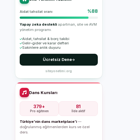
%88
Aidat tahsilat oranı
Yapay zeka destekli
apartman, site ve AVM
yönetim programı.
Aidat, tahsilat & borç takibi
Gelir–gider ve karar defteri
Sakinlere anlık duyuru
Ücretsiz Dene
siteyonetimi.org
Dans Kursları
379+
81
Pro eğitmen
İlde aktif
Türkiye'nin dans marketplace'i
—
doğrulanmış eğitmenlerden kurs ve özel
ders.