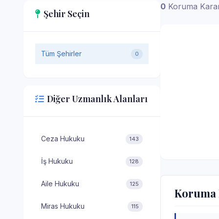
0
Koruma Kararl
Şehir Seçin
Tüm Şehirler
0
Diğer Uzmanlık Alanları
Ceza Hukuku
143
İş Hukuku
128
Aile Hukuku
125
Koruma K
Miras Hukuku
115