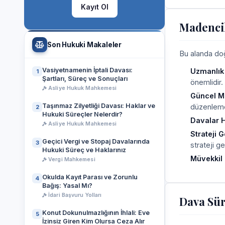
Kayıt Ol
Madencil
Son Hukuki Makaleler
Bu alanda doğr
Vasiyetnamenin İptali Davası:
Uzmanlık
1
Şartları, Süreç ve Sonuçları
önemlidir.
Asliye Hukuk Mahkemesi
Güncel Me
Taşınmaz Zilyetliği Davası: Haklar ve
düzenlemel
2
Hukuki Süreçler Nelerdir?
Davalar H
Asliye Hukuk Mahkemesi
Strateji 
Geçici Vergi ve Stopaj Davalarında
3
strateji gel
Hukuki Süreç ve Haklarınız
Müvekkil 
Vergi Mahkemesi
Okulda Kayıt Parası ve Zorunlu
4
Bağış: Yasal Mı?
İdari Başvuru Yolları
Dava Sür
Konut Dokunulmazlığının İhlali: Eve
5
İzinsiz Giren Kim Olursa Ceza Alır