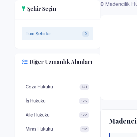
0
Madencilik H
Şehir Seçin
Tüm Şehirler
0
Diğer Uzmanlık Alanları
Ceza Hukuku
141
İş Hukuku
125
Aile Hukuku
122
Madencil
Miras Hukuku
112