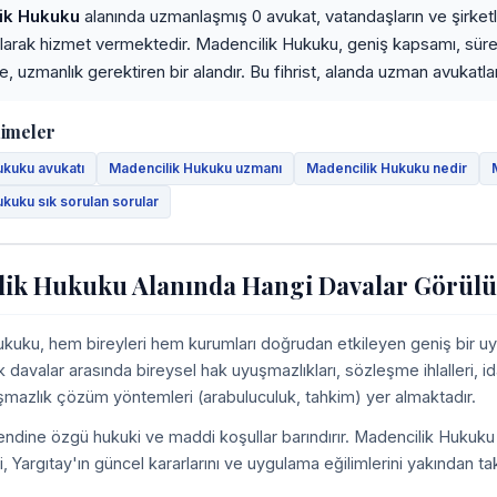
ik Hukuku
alanında uzmanlaşmış 0 avukat, vatandaşların ve şirketle
 olarak hizmet vermektedir. Madencilik Hukuku, geniş kapsamı, sü
yle, uzmanlık gerektiren bir alandır. Bu fihrist, alanda uzman avukatla
limeler
ukuku avukatı
Madencilik Hukuku uzmanı
Madencilik Hukuku nedir
kuku sık sorulan sorular
lik Hukuku Alanında Hangi Davalar Görül
kuku, hem bireyleri hem kurumları doğrudan etkileyen geniş bir uy
k davalar arasında bireysel hak uyuşmazlıkları, sözleşme ihlalleri, id
uşmazlık çözüm yöntemleri (arabuluculuk, tahkim) yer almaktadır.
ndine özgü hukuki ve maddi koşullar barındırır. Madencilik Hukuku 
ni, Yargıtay'ın güncel kararlarını ve uygulama eğilimlerini yakından t