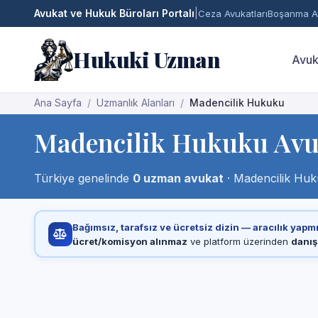
Avukat ve Hukuk Büroları Portalı
|
Ceza Avukatları
Boşanma Av
Hukuki Uzman
Avuk
Ana Sayfa
Uzmanlık Alanları
Madencilik Hukuku
Madencilik Hukuku Avu
Türkiye genelinde
0 uzman avukat
· Madencilik Huku
Bağımsız, tarafsız ve ücretsiz dizin — aracılık yapm
ücret/komisyon alınmaz
ve platform üzerinden
danış