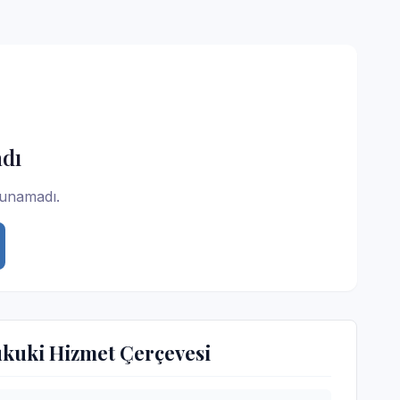
dı
lunamadı.
ukuki Hizmet Çerçevesi