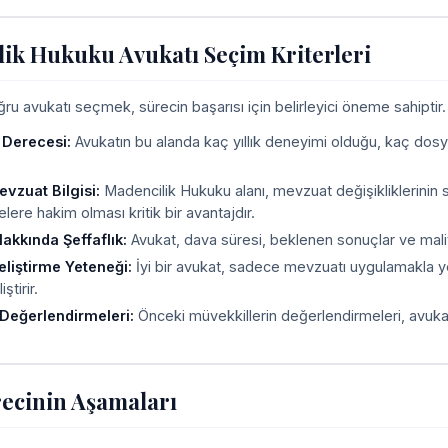
ik Hukuku Avukatı Seçim Kriterleri
u avukatı seçmek, sürecin başarısı için belirleyici öneme sahiptir. A
 Derecesi:
Avukatın bu alanda kaç yıllık deneyimi olduğu, kaç dosy
vzuat Bilgisi:
Madencilik Hukuku alanı, mevzuat değişikliklerinin sı
ere hakim olması kritik bir avantajdır.
akkında Şeffaflık:
Avukat, dava süresi, beklenen sonuçlar ve maliy
Geliştirme Yeteneği:
İyi bir avukat, sadece mevzuatı uygulamakla y
iştirir.
Değerlendirmeleri:
Önceki müvekkillerin değerlendirmeleri, avukatı
ecinin Aşamaları