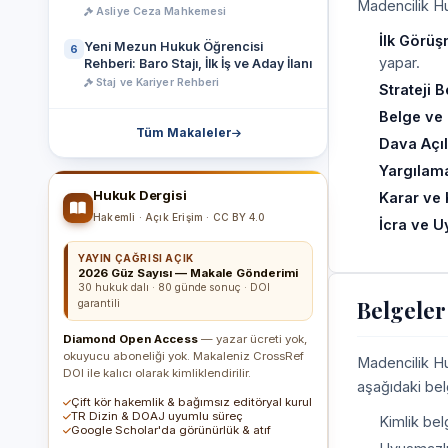
Madencilik Hu
Asliye Ceza Mahkemesi
İlk Görüş
Yeni Mezun Hukuk Öğrencisi
6
yapar.
Rehberi: Baro Stajı, İlk İş ve Aday İlanı
Staj ve Kariyer Rehberi
Strateji B
Belge ve D
Tüm Makaleler
Dava Açı
Yargılama
Hukuk Dergisi
Karar ve 
Hakemli · Açık Erişim · CC BY 4.0
İcra ve 
YAYIN ÇAĞRISI AÇIK
2026 Güz Sayısı — Makale Gönderimi
30 hukuk dalı · 80 günde sonuç · DOI
Belgeler
garantili
Diamond Open Access
— yazar ücreti yok,
okuyucu aboneliği yok. Makaleniz CrossRef
Madencilik Hu
DOI ile kalıcı olarak kimliklendirilir.
aşağıdaki bel
Çift kör hakemlik & bağımsız editöryal kurul
TR Dizin & DOAJ uyumlu süreç
Kimlik belg
Google Scholar'da görünürlük & atıf