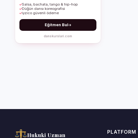
Salsa, bachata, tango & hip-hop
Düğün dansı koreografisi
iyzico güvenli ödeme
Eğitmen Bul
danskurslari.com
PLATFORM
Hukuki Uzman