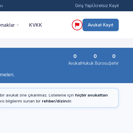
Giriş Yap
Ücretsiz Kayıt
rı
naklar
KVKK
Avukat Kayıt
0
0
0
Avukat
Hukuk Bürosu
Şehir
meleri.
çbir avukat öne çıkarılmaz. Listeleme için
hiçbir avukattan
 bilgilerini sunan bir
rehber/dizin
dir.