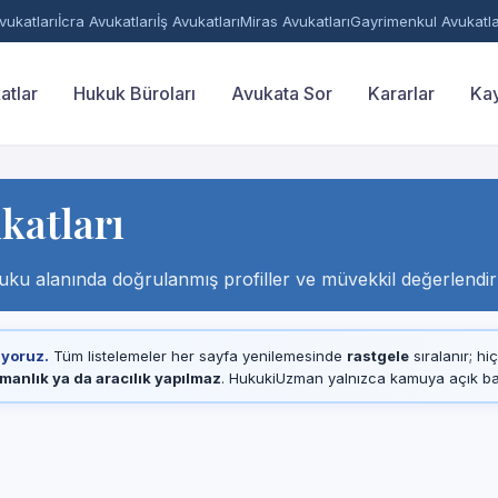
ukatları
İcra Avukatları
İş Avukatları
Miras Avukatları
Gayrimenkul Avukatla
atlar
Hukuk Büroları
Avukata Sor
Kararlar
Kay
katları
ku alanında doğrulanmış profiller ve müvekkil değerlendir
ıyoruz.
Tüm listelemeler her sayfa yenilemesinde
rastgele
sıralanır; hi
manlık ya da aracılık yapılmaz
. HukukiUzman yalnızca kamuya açık baro