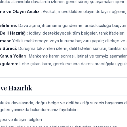
kuku alanındaki davalarda izlenen genel süreç şu aşamaları içerir:
me ve Olayın Analizi:
Avukat, müvekkilden olayın detayını öğrenir
elirleme:
Dava açma, ihtarname gönderme, arabuluculuğa başvurma ve
elil Hazırlığı:
İddiayı destekleyecek tüm belgeler, tanık ifadeleri, bili
lması:
Yetkili mahkemeye veya kuruma başvuru yapılır; dilekçe ve ekl
 Süreci:
Duruşma takvimleri izlenir, delil listeleri sunulur, tanıklar dinle
Kanun Yolları:
Mahkeme kararı sonrası, istinaf ve temyiz aşamaların
Uygulama:
Lehe çıkan karar, gerekirse icra dairesi aracılığıyla uygula
 ve Hazırlık
kuku davalarında, doğru belge ve delil hazırlığı sürecin başarısını 
geleri yanınızda bulundurmanız faydalıdır:
esi ve iletişim bilgileri