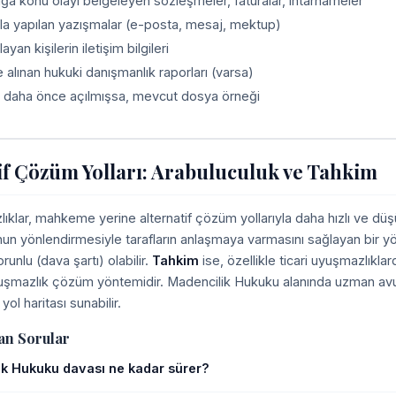
a konu olayı belgeleyen sözleşmeler, faturalar, ihtarnameler
fla yapılan yazışmalar (e-posta, mesaj, mektup)
layan kişilerin iletişim bilgileri
alınan hukuki danışmanlık raporları (varsa)
 daha önce açılmışsa, mevcut dosya örneği
if Çözüm Yolları: Arabuluculuk ve Tahkim
ıklar, mahkeme yerine alternatif çözüm yollarıyla daha hızlı ve düşü
nun yönlendirmesiyle tarafların anlaşmaya varmasını sağlayan bir yö
unlu (dava şartı) olabilir.
Tahkim
ise, özellikle ticari uyuşmazlık
yuşmazlık çözüm yöntemidir. Madencilik Hukuku alanında uzman avuk
yol haritası sunabilir.
an Sorular
k Hukuku davası ne kadar sürer?