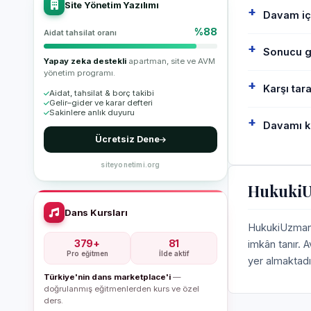
Site Yönetim Yazılımı
Davam iç
%88
Aidat tahsilat oranı
Sonucu ga
Yapay zeka destekli
apartman, site ve AVM
yönetim programı.
Karşı tar
Aidat, tahsilat & borç takibi
Gelir–gider ve karar defteri
Sakinlere anlık duyuru
Davamı k
Ücretsiz Dene
siteyonetimi.org
HukukiU
Dans Kursları
HukukiUzman, 
379+
81
imkân tanır. 
Pro eğitmen
İlde aktif
yer almaktadı
Türkiye'nin dans marketplace'i
—
doğrulanmış eğitmenlerden kurs ve özel
ders.