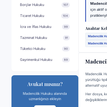
Madencil
Borçlar Hukuku
107
için aktif
pratikleri
Ticaret Hukuku
104
İcra ve İflas Hukuku
99
Anahtar Ke
Madencilik H
Tazminat Hukuku
91
Madencilik Hu
Tüketici Hukuku
90
Gayrimenkul Hukuku
Madenci
89
Madencilik Hu
yürüttüğü tipi
Avukat mısınız?
alternatif uy
Madencilik Hukuku alanında
Her dosya, ke
uzmanlığınızı ekleyin
değişiklikleri