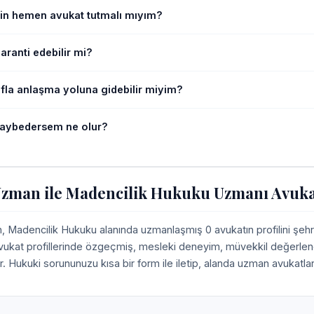
in hemen avukat tutmalı mıyım?
ranti edebilir mi?
afla anlaşma yoluna gidebilir miyim?
aybedersem ne olur?
zman ile Madencilik Hukuku Uzmanı Avuka
Madencilik Hukuku alanında uzmanlaşmış 0 avukatın profilini şehr
Avukat profillerinde özgeçmiş, mesleki deneyim, müvekkil değerlendir
r. Hukuki sorununuzu kısa bir form ile iletip, alanda uzman avukatlar