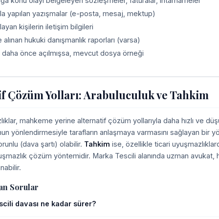
a konu olayı belgeleyen sözleşmeler, faturalar, ihtarnameler
fla yapılan yazışmalar (e-posta, mesaj, mektup)
layan kişilerin iletişim bilgileri
alınan hukuki danışmanlık raporları (varsa)
 daha önce açılmışsa, mevcut dosya örneği
if Çözüm Yolları: Arabuluculuk ve Tahkim
ıklar, mahkeme yerine alternatif çözüm yollarıyla daha hızlı ve düşü
nun yönlendirmesiyle tarafların anlaşmaya varmasını sağlayan bir yö
unlu (dava şartı) olabilir.
Tahkim
ise, özellikle ticari uyuşmazlık
yuşmazlık çözüm yöntemidir. Marka Tescili alanında uzman avukat, h
nabilir.
an Sorular
cili davası ne kadar sürer?