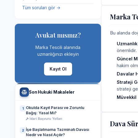
Tüm soruları gör →
Marka Te
Bu alanda doğr
Avukat mısınız?
Uzmanlık
Marka Tescili alanında
önemlidir.
uzmanlığınızı ekleyin
Güncel Me
hakim olmas
Kayıt Ol
Davalar H
Strateji 
strateji gel
Son Hukuki Makaleler
Müvekkil 
Okulda Kayıt Parası ve Zorunlu
1
Bağış: Yasal Mı?
İdari Başvuru Yolları
Dava Sür
İşe Başlatmama Tazminatı Davası
2
Nedir ve Nasıl Açılır?