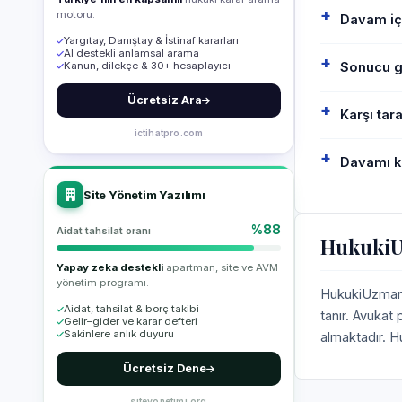
motoru.
Davam iç
Yargıtay, Danıştay & İstinaf kararları
AI destekli anlamsal arama
Kanun, dilekçe & 30+ hesaplayıcı
Sonucu ga
Ücretsiz Ara
Karşı tar
ictihatpro.com
Davamı k
Site Yönetim Yazılımı
%88
Aidat tahsilat oranı
HukukiUz
Yapay zeka destekli
apartman, site ve AVM
yönetim programı.
HukukiUzman, 
Aidat, tahsilat & borç takibi
tanır. Avukat
Gelir–gider ve karar defteri
Sakinlere anlık duyuru
almaktadır. H
Ücretsiz Dene
siteyonetimi.org