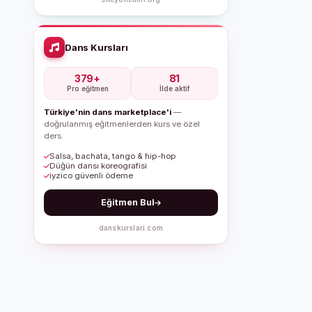
Dans Kursları
379+
81
Pro eğitmen
İlde aktif
Türkiye'nin dans marketplace'i
—
doğrulanmış eğitmenlerden kurs ve özel
ders.
Salsa, bachata, tango & hip-hop
Düğün dansı koreografisi
iyzico güvenli ödeme
Eğitmen Bul
danskurslari.com