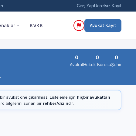
Giriş Yap
Ücretsiz Kayıt
rı
naklar
KVKK
Avukat Kayıt
0
0
0
Avukat
Hukuk Bürosu
Şehir
.
çbir avukat öne çıkarılmaz. Listeleme için
hiçbir avukattan
 bilgilerini sunan bir
rehber/dizin
dir.