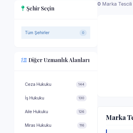
0
Marka Tescili
Şehir Seçin
Tüm Şehirler
0
Diğer Uzmanlık Alanları
Ceza Hukuku
144
İş Hukuku
130
Aile Hukuku
126
Marka Te
Miras Hukuku
116