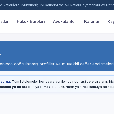
ukatları
İcra Avukatları
İş Avukatları
Miras Avukatları
Gayrimenkul Avukatla
atlar
Hukuk Büroları
Avukata Sor
Kararlar
Kay
ı
lanında doğrulanmış profiller ve müvekkil değerlendirmeleri
ıyoruz.
Tüm listelemeler her sayfa yenilemesinde
rastgele
sıralanır; hi
manlık ya da aracılık yapılmaz
. HukukiUzman yalnızca kamuya açık baro