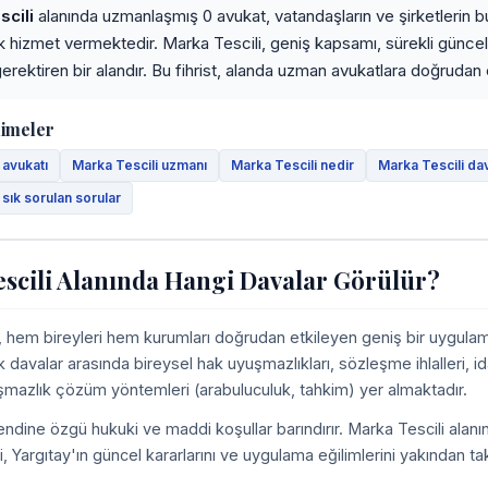
cili
alanında uzmanlaşmış 0 avukat, vatandaşların ve şirketlerin bu 
ak hizmet vermektedir. Marka Tescili, geniş kapsamı, sürekli günce
erektiren bir alandır. Bu fihrist, alanda uzman avukatlara doğrudan er
limeler
 avukatı
Marka Tescili uzmanı
Marka Tescili nedir
Marka Tescili da
 sık sorulan sorular
scili Alanında Hangi Davalar Görülür?
, hem bireyleri hem kurumları doğrudan etkileyen geniş bir uygulam
k davalar arasında bireysel hak uyuşmazlıkları, sözleşme ihlalleri, id
uşmazlık çözüm yöntemleri (arabuluculuk, tahkim) yer almaktadır.
ndine özgü hukuki ve maddi koşullar barındırır. Marka Tescili alanı
ni, Yargıtay'ın güncel kararlarını ve uygulama eğilimlerini yakından t