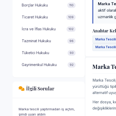
Marka Tes
Borçlar Hukuku
110
aktif olar
uzmanlık g
Ticaret Hukuku
109
İcra ve İflas Hukuku
102
Anahtar Ke
Marka Tescili
Tazminat Hukuku
96
Marka Tescili
Tüketici Hukuku
93
Gayrimenkul Hukuku
Marka Te
92
Marka Tescili
yürüttüğü tipi
İlgili Sorular
alternatif uy
Her dosya, ke
değişiklikleri
Marka tescili yaptırmadan iş açtım,
şimdi uyarı aldım