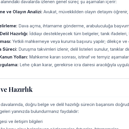
 alanındaki davalarda izlenen genel süreç şu aşamaları içerir:
me ve Olayın Analizi:
Avukat, müvekkilden olayın detayını öğrenir
elirleme:
Dava açma, ihtarname gönderme, arabuluculuğa başvurma ve
elil Hazırlığı:
İddiayı destekleyecek tüm belgeler, tanık ifadeleri, bili
lması:
Yetkili mahkemeye veya kuruma başvuru yapılır; dilekçe ve ekl
 Süreci:
Duruşma takvimleri izlenir, delil listeleri sunulur, tanıklar dinle
Kanun Yolları:
Mahkeme kararı sonrası, istinaf ve temyiz aşamaların
Uygulama:
Lehe çıkan karar, gerekirse icra dairesi aracılığıyla uygula
 ve Hazırlık
 davalarında, doğru belge ve delil hazırlığı sürecin başarısını doğru
geleri yanınızda bulundurmanız faydalıdır:
esi ve iletişim bilgileri