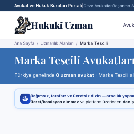
Avukat ve Hukuk Büroları Portalı
|
Ceza Avukatları
Boşanma Av
Hukuki Uzman
Avuk
Ana Sayfa
Uzmanlık Alanları
Marka Tescili
Marka Tescili Avukatlar
Türkiye genelinde
0 uzman avukat
· Marka Tescili a
Bağımsız, tarafsız ve ücretsiz dizin — aracılık yapm
ücret/komisyon alınmaz
ve platform üzerinden
danış