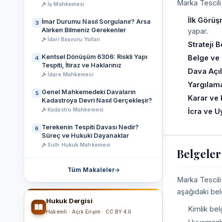
Marka Tescili
İş Mahkemesi
İlk Görüş
İmar Durumu Nasıl Sorgulanır? Arsa
3
Alırken Bilmeniz Gerekenler
yapar.
İdari Başvuru Yolları
Strateji B
Kentsel Dönüşüm 6306: Riskli Yapı
Belge ve D
4
Tespiti, İtiraz ve Haklarınız
Dava Açı
İdare Mahkemesi
Yargılama
Genel Mahkemedeki Davaların
5
Karar ve 
Kadastroya Devri Nasıl Gerçekleşir?
Kadastro Mahkemesi
İcra ve 
Terekenin Tespiti Davası Nedir?
6
Süreç ve Hukuki Dayanaklar
Sulh Hukuk Mahkemesi
Belgeler
Tüm Makaleler
Marka Tescili
aşağıdaki bel
Hukuk Dergisi
Kimlik belg
Hakemli · Açık Erişim · CC BY 4.0