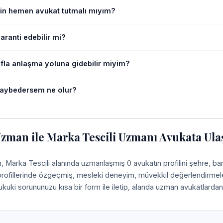
in hemen avukat tutmalı mıyım?
ranti edebilir mi?
afla anlaşma yoluna gidebilir miyim?
aybedersem ne olur?
man ile Marka Tescili Uzmanı Avukata Ula
Marka Tescili alanında uzmanlaşmış 0 avukatın profilini şehre, b
 profillerinde özgeçmiş, mesleki deneyim, müvekkil değerlendirmeleri,
ukuki sorununuzu kısa bir form ile iletip, alanda uzman avukatlardan 