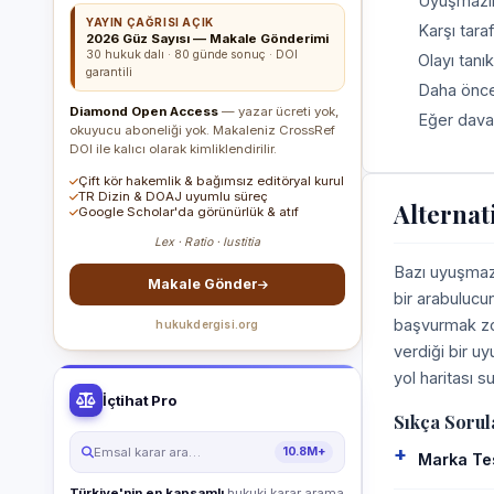
Uyuşmazlığ
YAYIN ÇAĞRISI AÇIK
Karşı tara
2026 Güz Sayısı — Makale Gönderimi
30 hukuk dalı · 80 günde sonuç · DOI
Olayı tanık
garantili
Daha önce 
Diamond Open Access
— yazar ücreti yok,
Eğer dava
okuyucu aboneliği yok. Makaleniz CrossRef
DOI ile kalıcı olarak kimliklendirilir.
Çift kör hakemlik & bağımsız editöryal kurul
TR Dizin & DOAJ uyumlu süreç
Alternat
Google Scholar'da görünürlük & atıf
Lex · Ratio · Iustitia
Bazı uyuşmazl
Makale Gönder
bir arabulucu
başvurmak zor
hukukdergisi.org
verdiği bir u
yol haritası su
İçtihat Pro
Sıkça Sorul
Emsal karar ara…
10.8M+
Marka Tes
Türkiye'nin en kapsamlı
hukuki karar arama