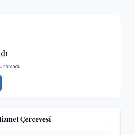
dı
lunamadı.
Hizmet Çerçevesi