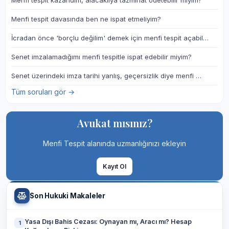
Menfi tespit kazandım, alacaklıya tazminat ödetebilir miyim?
Menfi tespit davasında ben ne ispat etmeliyim?
İcradan önce 'borçlu değilim' demek için menfi tespit açabil…
Senet imzalamadığımı menfi tespitle ispat edebilir miyim?
Senet üzerindeki imza tarihi yanlış, geçersizlik diye menfi …
Tüm soruları gör →
Avukat mısınız?
Menfi Tespit alanında uzmanlığınızı ekleyin
Kayıt Ol
Son Hukuki Makaleler
Yasa Dışı Bahis Cezası: Oynayan mı, Aracı mı? Hesap
1