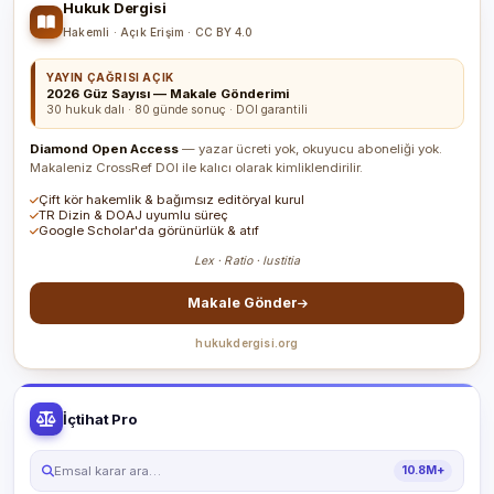
Hukuk Dergisi
Hakemli · Açık Erişim · CC BY 4.0
YAYIN ÇAĞRISI AÇIK
2026 Güz Sayısı — Makale Gönderimi
30 hukuk dalı · 80 günde sonuç · DOI garantili
Diamond Open Access
— yazar ücreti yok, okuyucu aboneliği yok.
Makaleniz CrossRef DOI ile kalıcı olarak kimliklendirilir.
Çift kör hakemlik & bağımsız editöryal kurul
TR Dizin & DOAJ uyumlu süreç
Google Scholar'da görünürlük & atıf
Lex · Ratio · Iustitia
Makale Gönder
hukukdergisi.org
İçtihat Pro
Emsal karar ara…
10.8M+