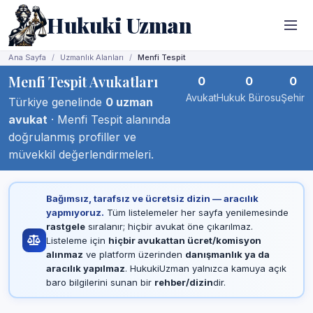
Hukuki Uzman
Ana Sayfa
Uzmanlık Alanları
Menfi Tespit
Menfi Tespit Avukatları
0
0
0
Avukat
Hukuk Bürosu
Şehir
Türkiye genelinde
0 uzman
avukat
· Menfi Tespit alanında
doğrulanmış profiller ve
müvekkil değerlendirmeleri.
Bağımsız, tarafsız ve ücretsiz dizin — aracılık
yapmıyoruz.
Tüm listelemeler her sayfa yenilemesinde
rastgele
sıralanır; hiçbir avukat öne çıkarılmaz.
Listeleme için
hiçbir avukattan ücret/komisyon
alınmaz
ve platform üzerinden
danışmanlık ya da
aracılık yapılmaz
. HukukiUzman yalnızca kamuya açık
baro bilgilerini sunan bir
rehber/dizin
dir.