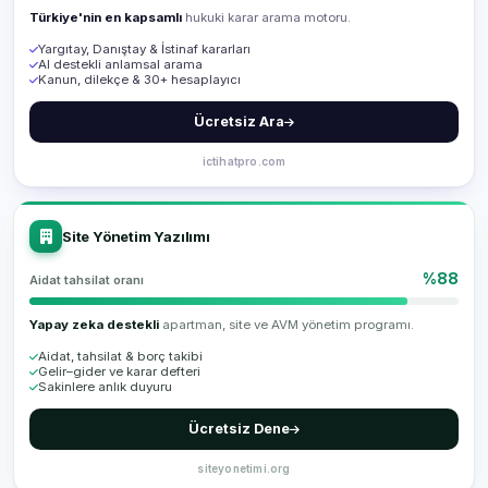
Türkiye'nin en kapsamlı
hukuki karar arama motoru.
Yargıtay, Danıştay & İstinaf kararları
AI destekli anlamsal arama
Kanun, dilekçe & 30+ hesaplayıcı
Ücretsiz Ara
ictihatpro.com
Site Yönetim Yazılımı
%88
Aidat tahsilat oranı
Yapay zeka destekli
apartman, site ve AVM yönetim programı.
Aidat, tahsilat & borç takibi
Gelir–gider ve karar defteri
Sakinlere anlık duyuru
Ücretsiz Dene
siteyonetimi.org