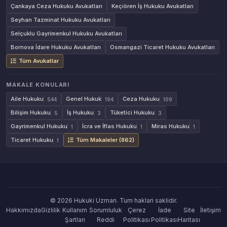
Çankaya Ceza Hukuku Avukatları
Keçiören İş Hukuku Avukatları
Seyhan Tazminat Hukuku Avukatları
Selçuklu Gayrimenkul Hukuku Avukatları
Bornova İdare Hukuku Avukatları
Osmangazi Ticaret Hukuku Avukatları
Tüm Avukatlar
MAKALE KONULARI
Aile Hukuku
Genel Hukuk
Ceza Hukuku
544
194
109
Bilişim Hukuku
İş Hukuku
Tüketici Hukuku
5
3
3
Gayrimenkul Hukuku
İcra ve İflas Hukuku
Miras Hukuku
1
1
1
Ticaret Hukuku
Tüm Makaleler (862)
1
© 2026 Hukuki Uzman. Tum haklari saklidir.
Hakkımızda
Gizlilik
Kullanım
Sorumluluk
Çerez
İade
Site
İletişim
Şartları
Reddi
Politikası
Politikası
Haritası