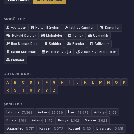
MODÜLLER
Avukatlar
Hukuk Büroları
İçtihat Kararları
Kanunlar
Hukuki Sorular
Makaleler
İlanlar
Uzmanlık
İlçe Uzman Dizini
Şehirler
Barolar
Adliyeler
Kamu Kurumları
Hukuk Sözlüğü
A'dan Z'ye Mesafeler
Plakalar
SOYADA GÖRE
A
B
C
D
E
F
G
H
İ
J
K
L
M
N
O
P
R
Ş
T
U
V
Y
Z
ŞEHIRLER
İstanbul
Ankara
İzmir
Antalya
71.366
26.656
15.072
6.102
Bursa
Adana
Konya
Mersin
5.199
5.170
4.302
3.924
Gaziantep
Kayseri
Kocaeli
Diyarbakır
3.717
3.272
3.132
2.615