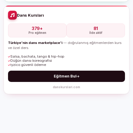
Dans Kursları
379+
81
Pro eğitmen
İlde aktif
Türkiye'nin dans marketplace'i
— doğrulanmış eğitmenlerden kurs
ve özel ders.
Salsa, bachata, tango & hip-hop
Düğün dansı koreografisi
iyzico güvenli ödeme
Eğitmen Bul
danskurslari.com