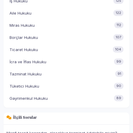
İş Hukuku
125
Aile Hukuku
122
Miras Hukuku
112
Borçlar Hukuku
107
Ticaret Hukuku
104
İcra ve İflas Hukuku
99
Tazminat Hukuku
91
Tüketici Hukuku
90
Gayrimenkul Hukuku
89
İlgili Sorular