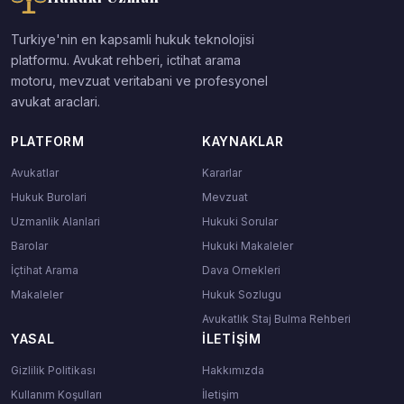
Turkiye'nin en kapsamli hukuk teknolojisi
platformu. Avukat rehberi, ictihat arama
motoru, mevzuat veritabani ve profesyonel
avukat araclari.
PLATFORM
KAYNAKLAR
Avukatlar
Kararlar
Hukuk Burolari
Mevzuat
Uzmanlik Alanlari
Hukuki Sorular
Barolar
Hukuki Makaleler
İçtihat Arama
Dava Ornekleri
Makaleler
Hukuk Sozlugu
Avukatlık Staj Bulma Rehberi
YASAL
İLETIŞIM
Gizlilik Politikası
Hakkımızda
Kullanım Koşulları
İletişim