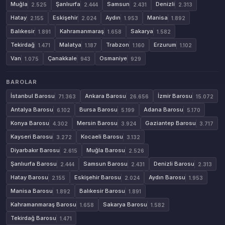
Muğla
Şanlıurfa
Samsun
Denizli
2.525
2.444
2.431
2.313
Hatay
Eskişehir
Aydın
Manisa
2.155
2.024
1.953
1.892
Balıkesir
Kahramanmaraş
Sakarya
1.891
1.658
1.582
Tekirdağ
Malatya
Trabzon
Erzurum
1.471
1.187
1.160
1.102
Van
Çanakkale
Osmaniye
1.075
943
929
BAROLAR
İstanbul Barosu
Ankara Barosu
İzmir Barosu
71.363
26.656
15.072
Antalya Barosu
Bursa Barosu
Adana Barosu
6.102
5.199
5.170
Konya Barosu
Mersin Barosu
Gaziantep Barosu
4.302
3.924
3.717
Kayseri Barosu
Kocaeli Barosu
3.272
3.132
Diyarbakır Barosu
Muğla Barosu
2.615
2.526
Şanlıurfa Barosu
Samsun Barosu
Denizli Barosu
2.444
2.431
2.313
Hatay Barosu
Eskişehir Barosu
Aydın Barosu
2.155
2.024
1.953
Manisa Barosu
Balıkesir Barosu
1.892
1.891
Kahramanmaraş Barosu
Sakarya Barosu
1.658
1.582
Tekirdağ Barosu
1.471