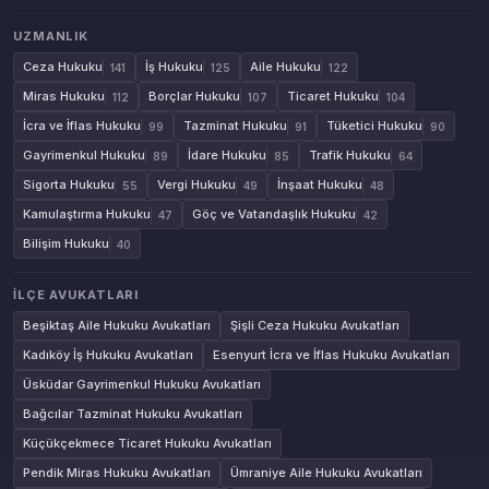
UZMANLIK
Ceza Hukuku
İş Hukuku
Aile Hukuku
141
125
122
Miras Hukuku
Borçlar Hukuku
Ticaret Hukuku
112
107
104
İcra ve İflas Hukuku
Tazminat Hukuku
Tüketici Hukuku
99
91
90
Gayrimenkul Hukuku
İdare Hukuku
Trafik Hukuku
89
85
64
Sigorta Hukuku
Vergi Hukuku
İnşaat Hukuku
55
49
48
Kamulaştırma Hukuku
Göç ve Vatandaşlık Hukuku
47
42
Bilişim Hukuku
40
İLÇE AVUKATLARI
Beşiktaş Aile Hukuku Avukatları
Şişli Ceza Hukuku Avukatları
Kadıköy İş Hukuku Avukatları
Esenyurt İcra ve İflas Hukuku Avukatları
Üsküdar Gayrimenkul Hukuku Avukatları
Bağcılar Tazminat Hukuku Avukatları
Küçükçekmece Ticaret Hukuku Avukatları
Pendik Miras Hukuku Avukatları
Ümraniye Aile Hukuku Avukatları