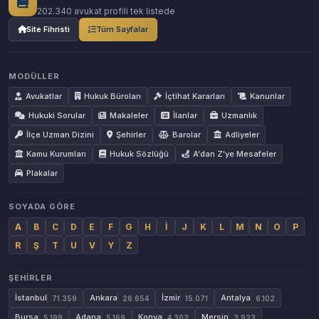
202.340 avukat profili tek listede
Site Fihristi
Tüm Sayfalar
MODÜLLER
Avukatlar
Hukuk Büroları
İçtihat Kararları
Kanunlar
Hukuki Sorular
Makaleler
İlanlar
Uzmanlık
İlçe Uzman Dizini
Şehirler
Barolar
Adliyeler
Kamu Kurumları
Hukuk Sözlüğü
A'dan Z'ye Mesafeler
Plakalar
SOYADA GÖRE
A
B
C
D
E
F
G
H
İ
J
K
L
M
N
O
P
R
Ş
T
U
V
Y
Z
ŞEHIRLER
İstanbul
Ankara
İzmir
Antalya
71.359
26.654
15.071
6.102
Bursa
Adana
Konya
Mersin
5.199
5.169
4.302
3.923