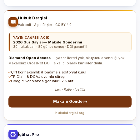
Hukuk Dergisi
Hakemli · Açık Erişim · CC BY 4.0
YAYIN ÇAĞRISI AÇIK
2026 Güz Sayısı — Makale Gönderimi
30 hukuk dalı · 80 günde sonuç · DOI garantili
Diamond Open Access
— yazar ücreti yok, okuyucu aboneliği yok.
Makaleniz CrossRef DOI ile kalıcı olarak kimliklendirilir.
Çift kör hakemlik & bağımsız editöryal kurul
TR Dizin & DOAJ uyumlu süreç
Google Scholar'da görünürlük & atıf
Lex · Ratio · Iustitia
Makale Gönder
hukukdergisi.org
İçtihat Pro