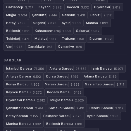
Gaziantep
Kayseri
Kocaeli
Diyarbakır
3.717
3.272
3.132
2.612
Muğla
Şanlıurfa
Samsun
Denizli
2.524
2.444
2.431
2.312
Hatay
Eskişehir
Aydın
Manisa
2.155
2.023
1.953
1.892
Balıkesir
Kahramanmaraş
Sakarya
1.891
1.658
1.582
Tekirdağ
Malatya
Trabzon
Erzurum
1.471
1.187
1.158
1.102
Van
Çanakkale
Osmaniye
1.075
943
929
BAROLAR
İstanbul Barosu
Ankara Barosu
İzmir Barosu
71.356
26.654
15.071
Antalya Barosu
Bursa Barosu
Adana Barosu
6.102
5.199
5.169
Konya Barosu
Mersin Barosu
Gaziantep Barosu
4.302
3.923
3.717
Kayseri Barosu
Kocaeli Barosu
3.272
3.132
Diyarbakır Barosu
Muğla Barosu
2.612
2.525
Şanlıurfa Barosu
Samsun Barosu
Denizli Barosu
2.444
2.431
2.312
Hatay Barosu
Eskişehir Barosu
Aydın Barosu
2.155
2.023
1.953
Manisa Barosu
Balıkesir Barosu
1.892
1.891