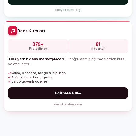
siteyonetimi.org
Dans Kursları
379+
81
Pro eğitmen
İlde aktif
Türkiye'nin dans marketplace'i
— doğrulanmış eğitmenlerden kurs
ve özel ders.
Salsa, bachata, tango & hip-hop
Düğün dansı koreografisi
iyzico güvenli ödeme
Eğitmen Bul
danskurslari.com