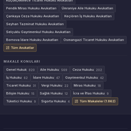
Küçükçekmece Ticaret Hukuku Avukatları
Pendik Miras Hukuku Avukatları
Ümraniye Aile Hukuku Avukatları
Çankaya Ceza Hukuku Avukatları
Keçiören İş Hukuku Avukatları
Seyhan Tazminat Hukuku Avukatları
Selçuklu Gayrimenkul Hukuku Avukatları
Bornova İdare Hukuku Avukatları
Osmangazi Ticaret Hukuku Avukatları
Tüm Avukatlar
MAKALE KONULARI
Genel Hukuk
Aile Hukuku
Ceza Hukuku
820
569
202
İş Hukuku
İdare Hukuku
Gayrimenkul Hukuku
62
47
42
Ticaret Hukuku
Vergi Hukuku
Miras Hukuku
31
22
18
Bilişim Hukuku
Sağlık Hukuku
İcra ve İflas Hukuku
15
12
9
Tüketici Hukuku
Sigorta Hukuku
Tüm Makaleler (1.862)
9
4