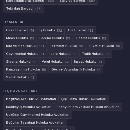
Kahramanmaraş Barosu
Sakarya Barosu
1.658
1.582
Tekirdağ Barosu
1.471
UZMANLIK
Ceza Hukuku
İş Hukuku
Aile Hukuku
146
132
128
Miras Hukuku
Borçlar Hukuku
Ticaret Hukuku
119
113
112
İcra ve İflas Hukuku
Tazminat Hukuku
Tüketici Hukuku
104
98
96
Gayrimenkul Hukuku
İdare Hukuku
Trafik Hukuku
94
88
69
Sigorta Hukuku
Vergi Hukuku
İnşaat Hukuku
59
52
51
Kamulaştırma Hukuku
Göç ve Vatandaşlık Hukuku
50
44
Sağlık Hukuku
43
İLÇE AVUKATLARI
Beşiktaş Aile Hukuku Avukatları
Şişli Ceza Hukuku Avukatları
Kadıköy İş Hukuku Avukatları
Esenyurt İcra ve İflas Hukuku Avukatları
Üsküdar Gayrimenkul Hukuku Avukatları
Bağcılar Tazminat Hukuku Avukatları