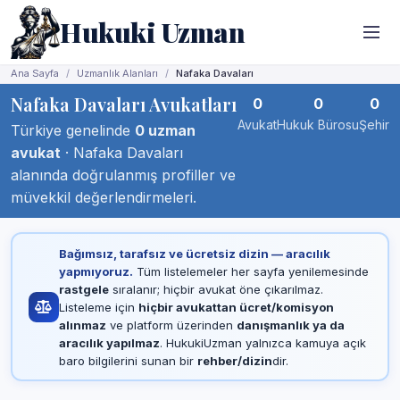
Hukuki Uzman
Ana Sayfa
Uzmanlık Alanları
Nafaka Davaları
Nafaka Davaları Avukatları
0
0
0
Avukat
Hukuk Bürosu
Şehir
Türkiye genelinde
0 uzman
avukat
· Nafaka Davaları
alanında doğrulanmış profiller ve
müvekkil değerlendirmeleri.
Bağımsız, tarafsız ve ücretsiz dizin — aracılık
yapmıyoruz.
Tüm listelemeler her sayfa yenilemesinde
rastgele
sıralanır; hiçbir avukat öne çıkarılmaz.
Listeleme için
hiçbir avukattan ücret/komisyon
alınmaz
ve platform üzerinden
danışmanlık ya da
aracılık yapılmaz
. HukukiUzman yalnızca kamuya açık
baro bilgilerini sunan bir
rehber/dizin
dir.