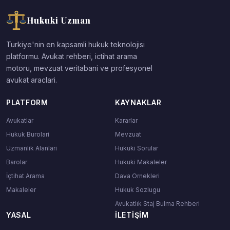
Hukuki Uzman
Turkiye'nin en kapsamli hukuk teknolojisi
platformu. Avukat rehberi, ictihat arama
motoru, mevzuat veritabani ve profesyonel
avukat araclari.
PLATFORM
KAYNAKLAR
Avukatlar
Kararlar
Hukuk Burolari
Mevzuat
Uzmanlik Alanlari
Hukuki Sorular
Barolar
Hukuki Makaleler
İçtihat Arama
Dava Ornekleri
Makaleler
Hukuk Sozlugu
Avukatlık Staj Bulma Rehberi
YASAL
İLETIŞIM