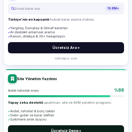
Emsal karar ara…
10.8M+
Türkiye'nin en kapsamlı
hukuki karar arama motoru.
Yargıtay, Danıştay & İstinaf kararları
AI destekli anlamsal arama
Kanun, dilekçe & 30+ hesaplayıcı
Ücretsiz Ara
ictihatpro.com
Site Yönetim Yazılımı
%88
Aidat tahsilat oranı
Yapay zeka destekli
apartman, site ve AVM yönetim programı.
Aidat, tahsilat & borç takibi
Gelir–gider ve karar defteri
Sakinlere anlık duyuru
Ücretsiz Dene