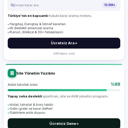
Emsal karar ara…
10.8M+
Türkiye'nin en kapsamlı
hukuki karar arama motoru.
Yargıtay, Danıştay & İstinaf kararları
AI destekli anlamsal arama
Kanun, dilekçe & 30+ hesaplayıcı
Ücretsiz Ara
ictihatpro.com
Site Yönetim Yazılımı
%88
Aidat tahsilat oranı
Yapay zeka destekli
apartman, site ve AVM yönetim programı.
Aidat, tahsilat & borç takibi
Gelir–gider ve karar defteri
Sakinlere anlık duyuru
Ücretsiz Dene