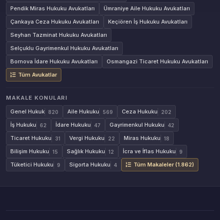
Pendik Miras Hukuku Avukatları
Ümraniye Aile Hukuku Avukatları
Çankaya Ceza Hukuku Avukatları
Keçiören İş Hukuku Avukatları
Seyhan Tazminat Hukuku Avukatları
Selçuklu Gayrimenkul Hukuku Avukatları
Bornova İdare Hukuku Avukatları
Osmangazi Ticaret Hukuku Avukatları
Tüm Avukatlar
MAKALE KONULARI
Genel Hukuk
Aile Hukuku
Ceza Hukuku
820
569
202
İş Hukuku
İdare Hukuku
Gayrimenkul Hukuku
62
47
42
Ticaret Hukuku
Vergi Hukuku
Miras Hukuku
31
22
18
Bilişim Hukuku
Sağlık Hukuku
İcra ve İflas Hukuku
15
12
9
Tüketici Hukuku
Sigorta Hukuku
Tüm Makaleler (1.862)
9
4