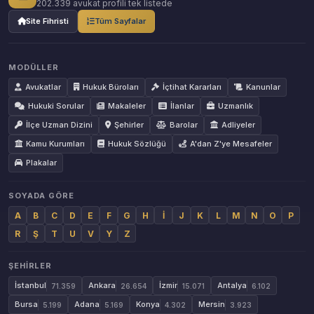
202.339 avukat profili tek listede
Site Fihristi
Tüm Sayfalar
MODÜLLER
Avukatlar
Hukuk Büroları
İçtihat Kararları
Kanunlar
Hukuki Sorular
Makaleler
İlanlar
Uzmanlık
İlçe Uzman Dizini
Şehirler
Barolar
Adliyeler
Kamu Kurumları
Hukuk Sözlüğü
A'dan Z'ye Mesafeler
Plakalar
SOYADA GÖRE
A
B
C
D
E
F
G
H
İ
J
K
L
M
N
O
P
R
Ş
T
U
V
Y
Z
ŞEHIRLER
İstanbul
Ankara
İzmir
Antalya
71.359
26.654
15.071
6.102
Bursa
Adana
Konya
Mersin
5.199
5.169
4.302
3.923