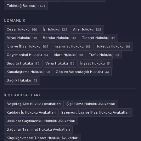
Tekirdağ Barosu
1.471
UZMANLIK
Ceza Hukuku
İş Hukuku
Aile Hukuku
146
132
128
Miras Hukuku
Borçlar Hukuku
Ticaret Hukuku
119
113
112
İcra ve İflas Hukuku
Tazminat Hukuku
Tüketici Hukuku
104
98
96
Gayrimenkul Hukuku
İdare Hukuku
Trafik Hukuku
94
88
69
Sigorta Hukuku
Vergi Hukuku
İnşaat Hukuku
59
52
51
Kamulaştırma Hukuku
Göç ve Vatandaşlık Hukuku
50
44
Sağlık Hukuku
43
İLÇE AVUKATLARI
Beşiktaş Aile Hukuku Avukatları
Şişli Ceza Hukuku Avukatları
Kadıköy İş Hukuku Avukatları
Esenyurt İcra ve İflas Hukuku Avukatları
Üsküdar Gayrimenkul Hukuku Avukatları
Bağcılar Tazminat Hukuku Avukatları
Küçükçekmece Ticaret Hukuku Avukatları