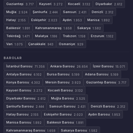
Gaziantep
Kayseri
Kocaeli
Diyarbakır
3.717
3.272
3.132
2.612
Muğla
Şanlıurfa
Samsun
Denizli
2.524
2.444
2.431
2.312
Hatay
Eskişehir
Aydın
Manisa
2.155
2.023
1.953
1.892
Balıkesir
Kahramanmaraş
Sakarya
1.891
1.658
1.582
Tekirdağ
Malatya
Trabzon
Erzurum
1.471
1.186
1.158
1.102
Van
Çanakkale
Osmaniye
1.075
943
929
BAROLAR
İstanbul Barosu
Ankara Barosu
İzmir Barosu
71.356
26.654
15.071
Antalya Barosu
Bursa Barosu
Adana Barosu
6.102
5.199
5.169
Konya Barosu
Mersin Barosu
Gaziantep Barosu
4.302
3.923
3.717
Kayseri Barosu
Kocaeli Barosu
3.272
3.132
Diyarbakır Barosu
Muğla Barosu
2.612
2.525
Şanlıurfa Barosu
Samsun Barosu
Denizli Barosu
2.444
2.431
2.312
Hatay Barosu
Eskişehir Barosu
Aydın Barosu
2.155
2.023
1.953
Manisa Barosu
Balıkesir Barosu
1.892
1.891
Kahramanmaraş Barosu
Sakarya Barosu
1.658
1.582