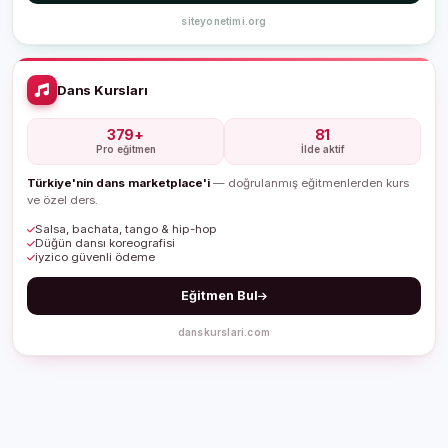
siteyonetimi.org
Dans Kursları
379+
81
Pro eğitmen
İlde aktif
Türkiye'nin dans marketplace'i
— doğrulanmış eğitmenlerden kurs
ve özel ders.
Salsa, bachata, tango & hip-hop
Düğün dansı koreografisi
iyzico güvenli ödeme
Eğitmen Bul
danskurslari.com