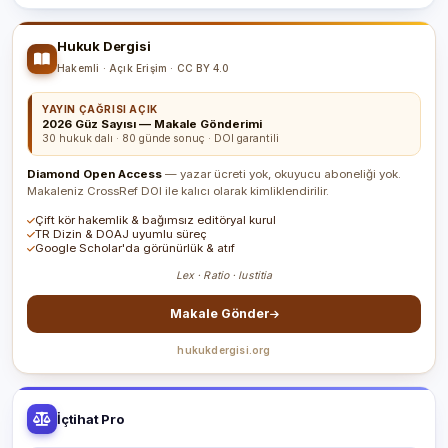
Hukuk Dergisi
Hakemli · Açık Erişim · CC BY 4.0
YAYIN ÇAĞRISI AÇIK
2026 Güz Sayısı — Makale Gönderimi
30 hukuk dalı · 80 günde sonuç · DOI garantili
Diamond Open Access
— yazar ücreti yok, okuyucu aboneliği yok.
Makaleniz CrossRef DOI ile kalıcı olarak kimliklendirilir.
Çift kör hakemlik & bağımsız editöryal kurul
TR Dizin & DOAJ uyumlu süreç
Google Scholar'da görünürlük & atıf
Lex · Ratio · Iustitia
Makale Gönder
hukukdergisi.org
İçtihat Pro