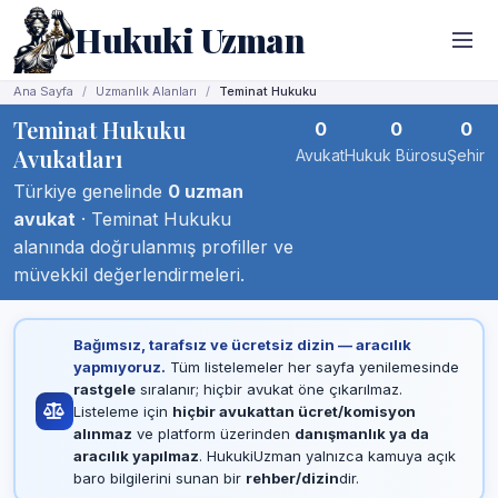
Hukuki Uzman
Ana Sayfa
Uzmanlık Alanları
Teminat Hukuku
Teminat Hukuku
0
0
0
Avukatları
Avukat
Hukuk Bürosu
Şehir
Türkiye genelinde
0 uzman
avukat
· Teminat Hukuku
alanında doğrulanmış profiller ve
müvekkil değerlendirmeleri.
Bağımsız, tarafsız ve ücretsiz dizin — aracılık
yapmıyoruz.
Tüm listelemeler her sayfa yenilemesinde
rastgele
sıralanır; hiçbir avukat öne çıkarılmaz.
Listeleme için
hiçbir avukattan ücret/komisyon
alınmaz
ve platform üzerinden
danışmanlık ya da
aracılık yapılmaz
. HukukiUzman yalnızca kamuya açık
baro bilgilerini sunan bir
rehber/dizin
dir.