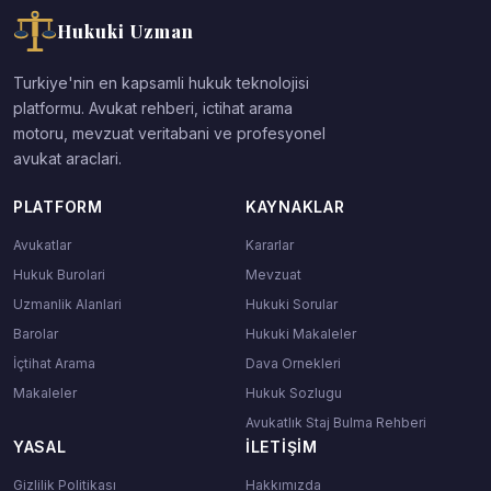
Hukuki Uzman
Turkiye'nin en kapsamli hukuk teknolojisi
platformu. Avukat rehberi, ictihat arama
motoru, mevzuat veritabani ve profesyonel
avukat araclari.
PLATFORM
KAYNAKLAR
Avukatlar
Kararlar
Hukuk Burolari
Mevzuat
Uzmanlik Alanlari
Hukuki Sorular
Barolar
Hukuki Makaleler
İçtihat Arama
Dava Ornekleri
Makaleler
Hukuk Sozlugu
Avukatlık Staj Bulma Rehberi
YASAL
İLETIŞIM
Gizlilik Politikası
Hakkımızda