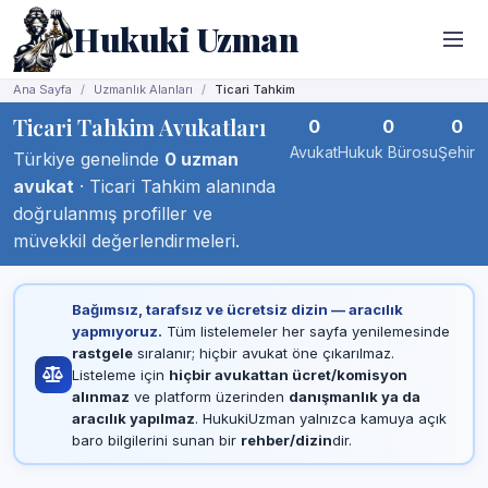
Hukuki Uzman
Ana Sayfa
Uzmanlık Alanları
Ticari Tahkim
Ticari Tahkim Avukatları
0
0
0
Avukat
Hukuk Bürosu
Şehir
Türkiye genelinde
0 uzman
avukat
· Ticari Tahkim alanında
doğrulanmış profiller ve
müvekkil değerlendirmeleri.
Bağımsız, tarafsız ve ücretsiz dizin — aracılık
yapmıyoruz.
Tüm listelemeler her sayfa yenilemesinde
rastgele
sıralanır; hiçbir avukat öne çıkarılmaz.
Listeleme için
hiçbir avukattan ücret/komisyon
alınmaz
ve platform üzerinden
danışmanlık ya da
aracılık yapılmaz
. HukukiUzman yalnızca kamuya açık
baro bilgilerini sunan bir
rehber/dizin
dir.