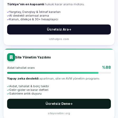
Türkiye'nin en kapsamlı
hukuki karar arama motoru.
Yargıtay, Danıştay & İstinaf kararları
AI destekli anlamsal arama
Kanun, dilekçe & 30+ hesaplayıcı
Ücretsiz Ara
ictihatpro.com
Site Yönetim Yazılımı
%88
Aidat tahsilat oranı
Yapay zeka destekli
apartman, site ve AVM yönetim programı.
Aidat, tahsilat & borç takibi
Gelir–gider ve karar defteri
Sakinlere anlık duyuru
Ücretsiz Dene
siteyonetimi.org