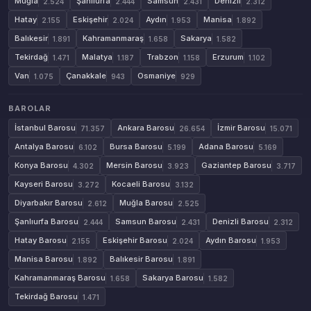
Muğla
Şanlıurfa
Samsun
Denizli
2.524
2.444
2.431
2.312
Hatay
Eskişehir
Aydın
Manisa
2.155
2.024
1.953
1.892
Balıkesir
Kahramanmaraş
Sakarya
1.891
1.658
1.582
Tekirdağ
Malatya
Trabzon
Erzurum
1.471
1.187
1.158
1.102
Van
Çanakkale
Osmaniye
1.075
943
929
BAROLAR
İstanbul Barosu
Ankara Barosu
İzmir Barosu
71.357
26.654
15.071
Antalya Barosu
Bursa Barosu
Adana Barosu
6.102
5.199
5.169
Konya Barosu
Mersin Barosu
Gaziantep Barosu
4.302
3.923
3.717
Kayseri Barosu
Kocaeli Barosu
3.272
3.132
Diyarbakır Barosu
Muğla Barosu
2.612
2.525
Şanlıurfa Barosu
Samsun Barosu
Denizli Barosu
2.444
2.431
2.312
Hatay Barosu
Eskişehir Barosu
Aydın Barosu
2.155
2.024
1.953
Manisa Barosu
Balıkesir Barosu
1.892
1.891
Kahramanmaraş Barosu
Sakarya Barosu
1.658
1.582
Tekirdağ Barosu
1.471