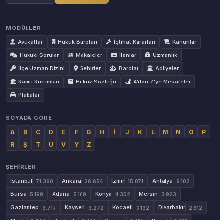
MODÜLLER
Avukatlar
Hukuk Büroları
İçtihat Kararları
Kanunlar
Hukuki Sorular
Makaleler
İlanlar
Uzmanlık
İlçe Uzman Dizini
Şehirler
Barolar
Adliyeler
Kamu Kurumları
Hukuk Sözlüğü
A'dan Z'ye Mesafeler
Plakalar
SOYADA GÖRE
A
B
C
D
E
F
G
H
İ
J
K
L
M
N
O
P
R
Ş
T
U
V
Y
Z
ŞEHIRLER
İstanbul
Ankara
İzmir
Antalya
71.360
26.654
15.071
6.102
Bursa
Adana
Konya
Mersin
5.199
5.169
4.302
3.923
Gaziantep
Kayseri
Kocaeli
Diyarbakır
3.717
3.272
3.132
2.612