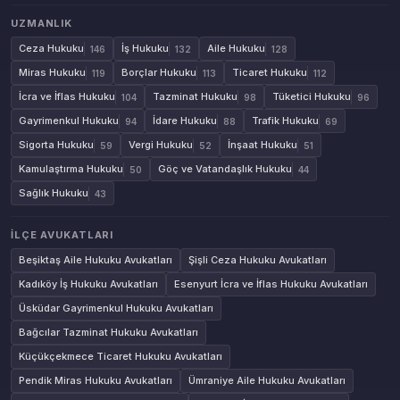
UZMANLIK
Ceza Hukuku
İş Hukuku
Aile Hukuku
146
132
128
Miras Hukuku
Borçlar Hukuku
Ticaret Hukuku
119
113
112
İcra ve İflas Hukuku
Tazminat Hukuku
Tüketici Hukuku
104
98
96
Gayrimenkul Hukuku
İdare Hukuku
Trafik Hukuku
94
88
69
Sigorta Hukuku
Vergi Hukuku
İnşaat Hukuku
59
52
51
Kamulaştırma Hukuku
Göç ve Vatandaşlık Hukuku
50
44
Sağlık Hukuku
43
İLÇE AVUKATLARI
Beşiktaş Aile Hukuku Avukatları
Şişli Ceza Hukuku Avukatları
Kadıköy İş Hukuku Avukatları
Esenyurt İcra ve İflas Hukuku Avukatları
Üsküdar Gayrimenkul Hukuku Avukatları
Bağcılar Tazminat Hukuku Avukatları
Küçükçekmece Ticaret Hukuku Avukatları
Pendik Miras Hukuku Avukatları
Ümraniye Aile Hukuku Avukatları