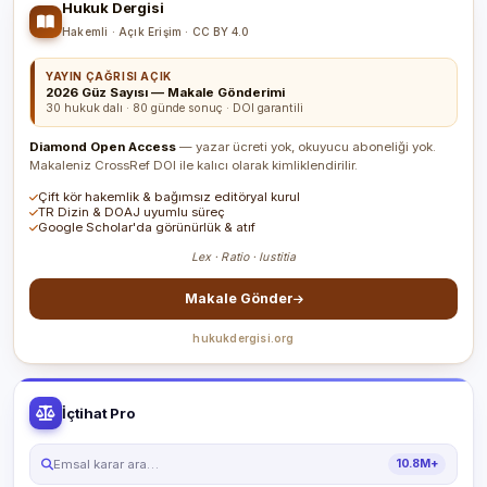
Hukuk Dergisi
Hakemli · Açık Erişim · CC BY 4.0
YAYIN ÇAĞRISI AÇIK
2026 Güz Sayısı — Makale Gönderimi
30 hukuk dalı · 80 günde sonuç · DOI garantili
Diamond Open Access
— yazar ücreti yok, okuyucu aboneliği yok.
Makaleniz CrossRef DOI ile kalıcı olarak kimliklendirilir.
Çift kör hakemlik & bağımsız editöryal kurul
TR Dizin & DOAJ uyumlu süreç
Google Scholar'da görünürlük & atıf
Lex · Ratio · Iustitia
Makale Gönder
hukukdergisi.org
İçtihat Pro
Emsal karar ara…
10.8M+