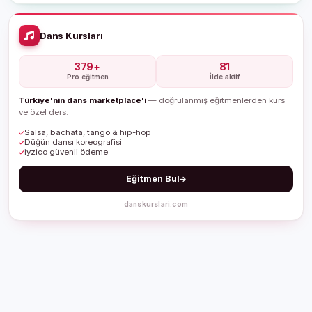
Dans Kursları
379+
81
Pro eğitmen
İlde aktif
Türkiye'nin dans marketplace'i
— doğrulanmış eğitmenlerden kurs
ve özel ders.
Salsa, bachata, tango & hip-hop
Düğün dansı koreografisi
iyzico güvenli ödeme
Eğitmen Bul
danskurslari.com