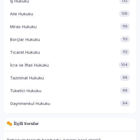
İş Hukuku
132
Aile Hukuku
128
Miras Hukuku
119
Borçlar Hukuku
113
Ticaret Hukuku
112
İcra ve İflas Hukuku
104
Tazminat Hukuku
98
Tüketici Hukuku
96
Gayrimenkul Hukuku
94
İlgili Sorular