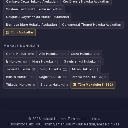
Çankaya Ceza Hukuku Avukatları
Keçiören İş Hukuku Avukatları
Seyhan Tazminat Hukuku Avukatları
Selçuklu Gayrimenkul Hukuku Avukatları
Bornova İdare Hukuku Avukatları
Osmangazi Ticaret Hukuku Avukatları
Tüm Avukatlar
MAKALE KONULARI
Genel Hukuk
Aile Hukuku
Ceza Hukuku
820
569
202
İş Hukuku
İdare Hukuku
Gayrimenkul Hukuku
62
47
42
Ticaret Hukuku
Vergi Hukuku
Miras Hukuku
31
22
18
Bilişim Hukuku
Sağlık Hukuku
İcra ve İflas Hukuku
15
12
9
Tüketici Hukuku
Sigorta Hukuku
Tüm Makaleler (1.862)
9
4
© 2026 Hukuki Uzman. Tum haklari saklidir.
Hakkımızda
Gizlilik
Kullanım Şartları
Sorumluluk Reddi
Çerez Politikası