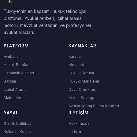
Turkiye'nin en kapsamli hukuk teknolojisi
platformu. Avukat rehberi, ictihat arama
motoru, mevzuat veritabani ve profesyonel
avukat araclari.
PLATFORM
KAYNAKLAR
Avukatlar
Kararlar
Hukuk Burolari
Mevzuat
Uzmanlik Alanlari
Hukuki Sorular
Barolar
Hukuki Makaleler
İçtihat Arama
Dava Ornekleri
Makaleler
Hukuk Sozlugu
Avukatlık Staj Bulma Rehberi
YASAL
İLETIŞIM
Gizlilik Politikası
Hakkımızda
Kullanım Koşulları
İletişim