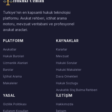
Hukuki Uzman
Turkiye'nin en kapsamli hukuk teknolojisi
platformu. Avukat rehberi, ictihat arama
motoru, mevzuat veritabani ve profesyonel
avukat araclari.
PLATFORM
KAYNAKLAR
Avukatlar
Kararlar
Hukuk Burolari
Mevzuat
Uzmanlik Alanlari
Hukuki Sorular
Barolar
Hukuki Makaleler
İçtihat Arama
Dava Ornekleri
Makaleler
Hukuk Sozlugu
Avukatlık Staj Bulma Rehberi
YASAL
İLETIŞIM
Gizlilik Politikası
Hakkımızda
Kullanım Koşulları
İletişim