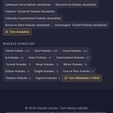
Çankaya Ceza Hukuku Avukatları
Keçiören İş Hukuku Avukatları
Seyhan Tazminat Hukuku Avukatları
Selçuklu Gayrimenkul Hukuku Avukatları
Bornova İdare Hukuku Avukatları
Osmangazi Ticaret Hukuku Avukatları
Tüm Avukatlar
MAKALE KONULARI
Genel Hukuk
Aile Hukuku
Ceza Hukuku
820
569
202
İş Hukuku
İdare Hukuku
Gayrimenkul Hukuku
62
47
42
Ticaret Hukuku
Vergi Hukuku
Miras Hukuku
31
22
18
Bilişim Hukuku
Sağlık Hukuku
İcra ve İflas Hukuku
15
12
9
Tüketici Hukuku
Sigorta Hukuku
Tüm Makaleler (1.862)
9
4
© 2026 Hukuki Uzman. Tum haklari saklidir.
Hakkımızda
Gizlilik
Kullanım Şartları
Sorumluluk Reddi
Çerez Politikası