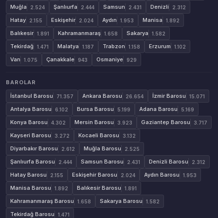
Muğla
Şanlıurfa
Samsun
Denizli
2.524
2.444
2.431
2.312
Hatay
Eskişehir
Aydın
Manisa
2.155
2.024
1.953
1.892
Balıkesir
Kahramanmaraş
Sakarya
1.891
1.658
1.582
Tekirdağ
Malatya
Trabzon
Erzurum
1.471
1.187
1.158
1.102
Van
Çanakkale
Osmaniye
1.075
943
929
BAROLAR
İstanbul Barosu
Ankara Barosu
İzmir Barosu
71.357
26.654
15.071
Antalya Barosu
Bursa Barosu
Adana Barosu
6.102
5.199
5.169
Konya Barosu
Mersin Barosu
Gaziantep Barosu
4.302
3.923
3.717
Kayseri Barosu
Kocaeli Barosu
3.272
3.132
Diyarbakır Barosu
Muğla Barosu
2.612
2.525
Şanlıurfa Barosu
Samsun Barosu
Denizli Barosu
2.444
2.431
2.312
Hatay Barosu
Eskişehir Barosu
Aydın Barosu
2.155
2.024
1.953
Manisa Barosu
Balıkesir Barosu
1.892
1.891
Kahramanmaraş Barosu
Sakarya Barosu
1.658
1.582
Tekirdağ Barosu
1.471