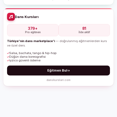
Dans Kursları
379+
81
Pro eğitmen
İlde aktif
Türkiye'nin dans marketplace'i
— doğrulanmış eğitmenlerden kurs
ve özel ders.
Salsa, bachata, tango & hip-hop
Düğün dansı koreografisi
iyzico güvenli ödeme
Eğitmen Bul
danskurslari.com