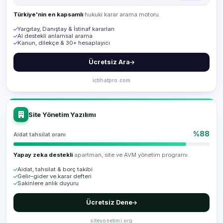
Türkiye'nin en kapsamlı
hukuki karar arama motoru.
Yargıtay, Danıştay & İstinaf kararları
AI destekli anlamsal arama
Kanun, dilekçe & 30+ hesaplayıcı
Ücretsiz Ara
ictihatpro.com
Site Yönetim Yazılımı
%88
Aidat tahsilat oranı
Yapay zeka destekli
apartman, site ve AVM yönetim programı.
Aidat, tahsilat & borç takibi
Gelir–gider ve karar defteri
Sakinlere anlık duyuru
Ücretsiz Dene
siteyonetimi.org