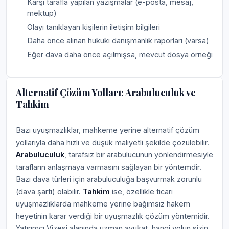
Karşı tarafla yapılan yazışmalar (e-posta, mesaj,
mektup)
Olayı tanıklayan kişilerin iletişim bilgileri
Daha önce alınan hukuki danışmanlık raporları (varsa)
Eğer dava daha önce açılmışsa, mevcut dosya örneği
Alternatif Çözüm Yolları: Arabuluculuk ve
Tahkim
Bazı uyuşmazlıklar, mahkeme yerine alternatif çözüm
yollarıyla daha hızlı ve düşük maliyetli şekilde çözülebilir.
Arabuluculuk
, tarafsız bir arabulucunun yönlendirmesiyle
tarafların anlaşmaya varmasını sağlayan bir yöntemdir.
Bazı dava türleri için arabuluculuğa başvurmak zorunlu
(dava şartı) olabilir.
Tahkim
ise, özellikle ticari
uyuşmazlıklarda mahkeme yerine bağımsız hakem
heyetinin karar verdiği bir uyuşmazlık çözüm yöntemidir.
Yatırımcı Vizesi alanında uzman avukat, hangi yolun sizin