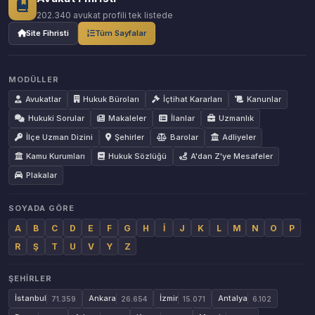
202.340 avukat profili tek listede
Site Fihristi
Tüm Sayfalar
MODÜLLER
Avukatlar
Hukuk Büroları
İçtihat Kararları
Kanunlar
Hukuki Sorular
Makaleler
İlanlar
Uzmanlık
İlçe Uzman Dizini
Şehirler
Barolar
Adliyeler
Kamu Kurumları
Hukuk Sözlüğü
A'dan Z'ye Mesafeler
Plakalar
SOYADA GÖRE
A
B
C
D
E
F
G
H
İ
J
K
L
M
N
O
P
R
Ş
T
U
V
Y
Z
ŞEHIRLER
İstanbul
Ankara
İzmir
Antalya
71.359
26.654
15.071
6.102