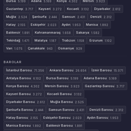
Bursa
Adana
Konya
Mersin
5.199
5.169
4.302
3.923
Gaziantep
Kayseri
Kocaeli
Diyarbakır
3.717
3.272
3.132
2.612
Muğla
Şanlıurfa
Samsun
Denizli
2.524
2.444
2.431
2.312
Hatay
Eskişehir
Aydın
Manisa
2.155
2.023
1.953
1.892
Balıkesir
Kahramanmaraş
Sakarya
1.891
1.658
1.582
Tekirdağ
Malatya
Trabzon
Erzurum
1.471
1.187
1.158
1.102
Van
Çanakkale
Osmaniye
1.075
943
929
BAROLAR
İstanbul Barosu
Ankara Barosu
İzmir Barosu
71.356
26.654
15.071
Antalya Barosu
Bursa Barosu
Adana Barosu
6.102
5.199
5.169
Konya Barosu
Mersin Barosu
Gaziantep Barosu
4.302
3.923
3.717
Kayseri Barosu
Kocaeli Barosu
3.272
3.132
Diyarbakır Barosu
Muğla Barosu
2.612
2.525
Şanlıurfa Barosu
Samsun Barosu
Denizli Barosu
2.444
2.431
2.312
Hatay Barosu
Eskişehir Barosu
Aydın Barosu
2.155
2.023
1.953
Manisa Barosu
Balıkesir Barosu
1.892
1.891