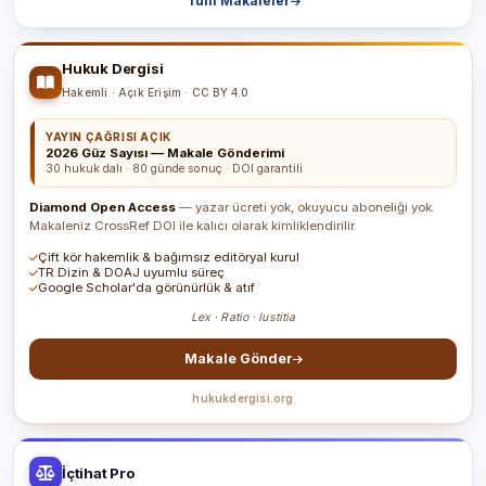
Tüm Makaleler
Hukuk Dergisi
Hakemli · Açık Erişim · CC BY 4.0
YAYIN ÇAĞRISI AÇIK
2026 Güz Sayısı — Makale Gönderimi
30 hukuk dalı · 80 günde sonuç · DOI garantili
Diamond Open Access
— yazar ücreti yok, okuyucu aboneliği yok.
Makaleniz CrossRef DOI ile kalıcı olarak kimliklendirilir.
Çift kör hakemlik & bağımsız editöryal kurul
TR Dizin & DOAJ uyumlu süreç
Google Scholar'da görünürlük & atıf
Lex · Ratio · Iustitia
Makale Gönder
hukukdergisi.org
İçtihat Pro