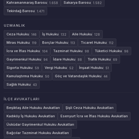
Kahramanmaraş Barosu
Sakarya Barosu
1.658
1.582
Tekirdağ Barosu
1.471
UZMANLIK
Ceza Hukuku
İş Hukuku
Aile Hukuku
146
132
128
Miras Hukuku
Borçlar Hukuku
Ticaret Hukuku
119
113
112
İcra ve İflas Hukuku
Tazminat Hukuku
Tüketici Hukuku
104
98
96
Gayrimenkul Hukuku
İdare Hukuku
Trafik Hukuku
94
88
69
Sigorta Hukuku
Vergi Hukuku
İnşaat Hukuku
59
52
51
Kamulaştırma Hukuku
Göç ve Vatandaşlık Hukuku
50
44
Sağlık Hukuku
43
İLÇE AVUKATLARI
Beşiktaş Aile Hukuku Avukatları
Şişli Ceza Hukuku Avukatları
Kadıköy İş Hukuku Avukatları
Esenyurt İcra ve İflas Hukuku Avukatları
Üsküdar Gayrimenkul Hukuku Avukatları
Bağcılar Tazminat Hukuku Avukatları