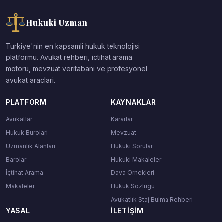
Hukuki Uzman
Turkiye'nin en kapsamli hukuk teknolojisi
platformu. Avukat rehberi, ictihat arama
motoru, mevzuat veritabani ve profesyonel
avukat araclari.
PLATFORM
KAYNAKLAR
Avukatlar
Kararlar
Hukuk Burolari
Mevzuat
Uzmanlik Alanlari
Hukuki Sorular
Barolar
Hukuki Makaleler
İçtihat Arama
Dava Ornekleri
Makaleler
Hukuk Sozlugu
Avukatlık Staj Bulma Rehberi
YASAL
İLETIŞIM