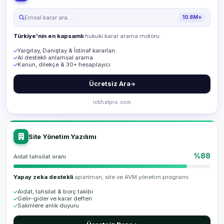
Emsal karar ara…
10.8M+
Türkiye'nin en kapsamlı
hukuki karar arama motoru.
Yargıtay, Danıştay & İstinaf kararları
AI destekli anlamsal arama
Kanun, dilekçe & 30+ hesaplayıcı
Ücretsiz Ara
ictihatpro.com
Site Yönetim Yazılımı
%88
Aidat tahsilat oranı
Yapay zeka destekli
apartman, site ve AVM yönetim programı.
Aidat, tahsilat & borç takibi
Gelir–gider ve karar defteri
Sakinlere anlık duyuru