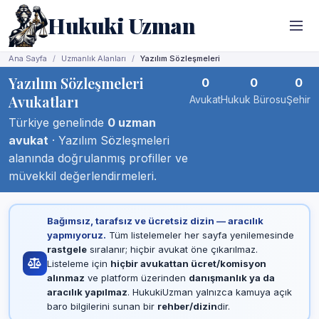
Hukuki Uzman
Ana Sayfa
Uzmanlık Alanları
Yazılım Sözleşmeleri
Yazılım Sözleşmeleri
0
0
0
Avukatları
Avukat
Hukuk Bürosu
Şehir
Türkiye genelinde
0 uzman
avukat
· Yazılım Sözleşmeleri
alanında doğrulanmış profiller ve
müvekkil değerlendirmeleri.
Bağımsız, tarafsız ve ücretsiz dizin — aracılık
yapmıyoruz.
Tüm listelemeler her sayfa yenilemesinde
rastgele
sıralanır; hiçbir avukat öne çıkarılmaz.
Listeleme için
hiçbir avukattan ücret/komisyon
alınmaz
ve platform üzerinden
danışmanlık ya da
aracılık yapılmaz
. HukukiUzman yalnızca kamuya açık
baro bilgilerini sunan bir
rehber/dizin
dir.