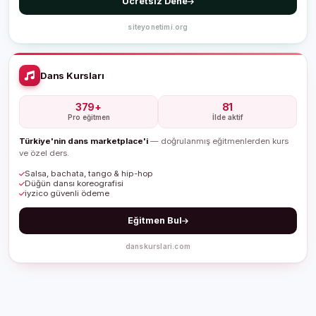
Ücretsiz Dene
siteyonetimi.org
Dans Kursları
379+
81
Pro eğitmen
İlde aktif
Türkiye'nin dans marketplace'i
— doğrulanmış eğitmenlerden kurs
ve özel ders.
Salsa, bachata, tango & hip-hop
Düğün dansı koreografisi
iyzico güvenli ödeme
Eğitmen Bul
danskurslari.com