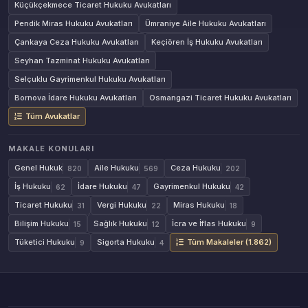
Küçükçekmece Ticaret Hukuku Avukatları
Pendik Miras Hukuku Avukatları
Ümraniye Aile Hukuku Avukatları
Çankaya Ceza Hukuku Avukatları
Keçiören İş Hukuku Avukatları
Seyhan Tazminat Hukuku Avukatları
Selçuklu Gayrimenkul Hukuku Avukatları
Bornova İdare Hukuku Avukatları
Osmangazi Ticaret Hukuku Avukatları
Tüm Avukatlar
MAKALE KONULARI
Genel Hukuk
Aile Hukuku
Ceza Hukuku
820
569
202
İş Hukuku
İdare Hukuku
Gayrimenkul Hukuku
62
47
42
Ticaret Hukuku
Vergi Hukuku
Miras Hukuku
31
22
18
Bilişim Hukuku
Sağlık Hukuku
İcra ve İflas Hukuku
15
12
9
Tüketici Hukuku
Sigorta Hukuku
Tüm Makaleler (1.862)
9
4