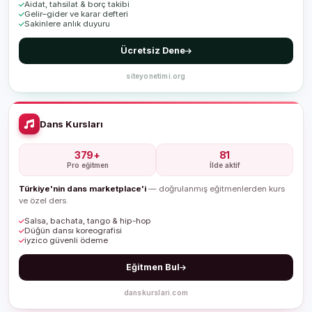
Aidat, tahsilat & borç takibi
Gelir–gider ve karar defteri
Sakinlere anlık duyuru
Ücretsiz Dene
siteyonetimi.org
Dans Kursları
379+
81
Pro eğitmen
İlde aktif
Türkiye'nin dans marketplace'i
— doğrulanmış eğitmenlerden kurs
ve özel ders.
Salsa, bachata, tango & hip-hop
Düğün dansı koreografisi
iyzico güvenli ödeme
Eğitmen Bul
danskurslari.com