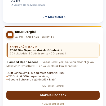
Açılır?
Asliye Ceza Mahkemesi
Tüm Makaleler
Hukuk Dergisi
Hakemli · Açık Erişim · CC BY 4.0
YAYIN ÇAĞRISI AÇIK
2026 Güz Sayısı — Makale Gönderimi
30 hukuk dalı · 80 günde sonuç · DOI garantili
Diamond Open Access
— yazar ücreti yok, okuyucu aboneliği yok.
Makaleniz CrossRef DOI ile kalıcı olarak kimliklendirilir.
Çift kör hakemlik & bağımsız editöryal kurul
TR Dizin & DOAJ uyumlu süreç
Google Scholar'da görünürlük & atıf
Lex · Ratio · Iustitia
Makale Gönder
hukukdergisi.org