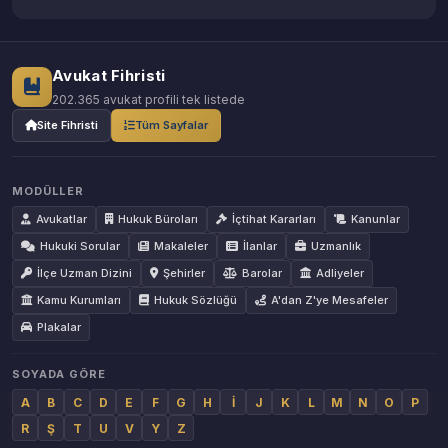
Avukat Fihristi
202.365 avukat profili tek listede
Site Fihristi
Tüm Sayfalar
MODÜLLER
Avukatlar
Hukuk Büroları
İçtihat Kararları
Kanunlar
Hukuki Sorular
Makaleler
İlanlar
Uzmanlık
İlçe Uzman Dizini
Şehirler
Barolar
Adliyeler
Kamu Kurumları
Hukuk Sözlüğü
A'dan Z'ye Mesafeler
Plakalar
SOYADA GÖRE
A
B
C
D
E
F
G
H
İ
J
K
L
M
N
O
P
R
Ş
T
U
V
Y
Z