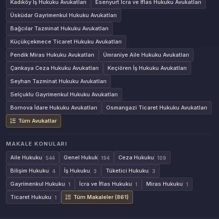
Kadıköy İş Hukuku Avukatları
Esenyurt İcra ve İflas Hukuku Avukatları
Üsküdar Gayrimenkul Hukuku Avukatları
Bağcılar Tazminat Hukuku Avukatları
Küçükçekmece Ticaret Hukuku Avukatları
Pendik Miras Hukuku Avukatları
Ümraniye Aile Hukuku Avukatları
Çankaya Ceza Hukuku Avukatları
Keçiören İş Hukuku Avukatları
Seyhan Tazminat Hukuku Avukatları
Selçuklu Gayrimenkul Hukuku Avukatları
Bornova İdare Hukuku Avukatları
Osmangazi Ticaret Hukuku Avukatları
Tüm Avukatlar
MAKALE KONULARI
Aile Hukuku
Genel Hukuk
Ceza Hukuku
544
194
109
Bilişim Hukuku
İş Hukuku
Tüketici Hukuku
4
3
3
Gayrimenkul Hukuku
İcra ve İflas Hukuku
Miras Hukuku
1
1
1
Ticaret Hukuku
Tüm Makaleler (861)
1