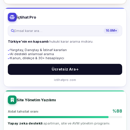
İçtihat Pro
Emsal karar ara…
10.8M+
Türkiye'nin en kapsamlı
hukuki karar arama motoru.
Yargıtay, Danıştay & İstinaf kararları
AI destekli anlamsal arama
Kanun, dilekçe & 30+ hesaplayıcı
Ücretsiz Ara
ictihatpro.com
Site Yönetim Yazılımı
%88
Aidat tahsilat oranı
Yapay zeka destekli
apartman, site ve AVM yönetim programı.