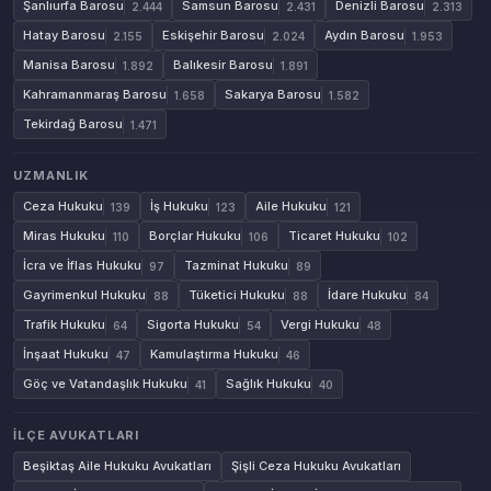
Şanlıurfa Barosu
Samsun Barosu
Denizli Barosu
2.444
2.431
2.313
Hatay Barosu
Eskişehir Barosu
Aydın Barosu
2.155
2.024
1.953
Manisa Barosu
Balıkesir Barosu
1.892
1.891
Kahramanmaraş Barosu
Sakarya Barosu
1.658
1.582
Tekirdağ Barosu
1.471
UZMANLIK
Ceza Hukuku
İş Hukuku
Aile Hukuku
139
123
121
Miras Hukuku
Borçlar Hukuku
Ticaret Hukuku
110
106
102
İcra ve İflas Hukuku
Tazminat Hukuku
97
89
Gayrimenkul Hukuku
Tüketici Hukuku
İdare Hukuku
88
88
84
Trafik Hukuku
Sigorta Hukuku
Vergi Hukuku
64
54
48
İnşaat Hukuku
Kamulaştırma Hukuku
47
46
Göç ve Vatandaşlık Hukuku
Sağlık Hukuku
41
40
İLÇE AVUKATLARI
Beşiktaş Aile Hukuku Avukatları
Şişli Ceza Hukuku Avukatları