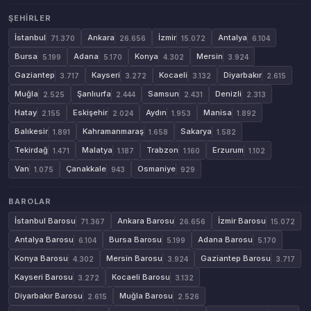
ŞEHIRLER
İstanbul
Ankara
İzmir
Antalya
71.370
26.656
15.072
6.104
Bursa
Adana
Konya
Mersin
5.199
5.170
4.302
3.924
Gaziantep
Kayseri
Kocaeli
Diyarbakır
3.717
3.272
3.132
2.615
Muğla
Şanlıurfa
Samsun
Denizli
2.525
2.444
2.431
2.313
Hatay
Eskişehir
Aydın
Manisa
2.155
2.024
1.953
1.892
Balıkesir
Kahramanmaraş
Sakarya
1.891
1.658
1.582
Tekirdağ
Malatya
Trabzon
Erzurum
1.471
1.187
1.160
1.102
Van
Çanakkale
Osmaniye
1.075
943
929
BAROLAR
İstanbul Barosu
Ankara Barosu
İzmir Barosu
71.367
26.656
15.072
Antalya Barosu
Bursa Barosu
Adana Barosu
6.104
5.199
5.170
Konya Barosu
Mersin Barosu
Gaziantep Barosu
4.302
3.924
3.717
Kayseri Barosu
Kocaeli Barosu
3.272
3.132
Diyarbakır Barosu
Muğla Barosu
2.615
2.526