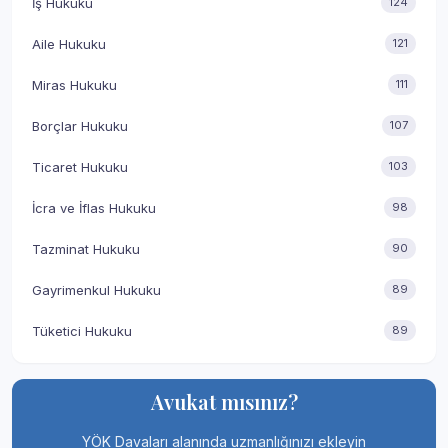
İş Hukuku
124
Aile Hukuku
121
Miras Hukuku
111
Borçlar Hukuku
107
Ticaret Hukuku
103
İcra ve İflas Hukuku
98
Tazminat Hukuku
90
Gayrimenkul Hukuku
89
Tüketici Hukuku
89
Avukat mısınız?
YÖK Davaları alanında uzmanlığınızı ekleyin