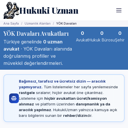
Hukuki Uzman
Ana Sayfa
Uzmanlık Alanları
YÖK Davaları
YÖK Davaları Avukatları
0
0
0
Avukat
Hukuk Bürosu
Şehir
Türkiye genelinde
0 uzman
avukat
· YÖK Davaları alanında
doğrulanmış profiller ve
müvekkil değerlendirmeleri.
Bağımsız, tarafsız ve ücretsiz dizin — aracılık
yapmıyoruz.
Tüm listelemeler her sayfa yenilemesinde
rastgele
sıralanır; hiçbir avukat öne çıkarılmaz.
Listeleme için
hiçbir avukattan ücret/komisyon
alınmaz
ve platform üzerinden
danışmanlık ya da
aracılık yapılmaz
. HukukiUzman yalnızca kamuya açık
baro bilgilerini sunan bir
rehber/dizin
dir.