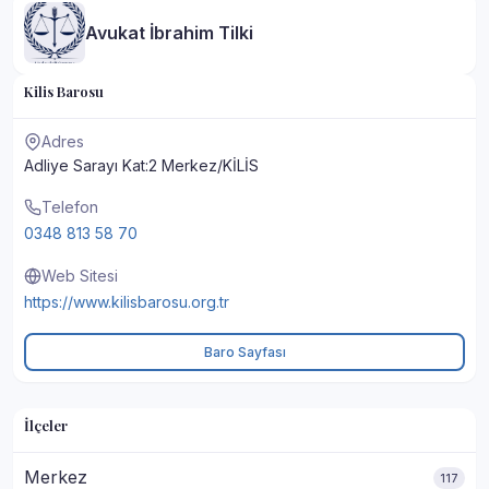
Avukat İbrahim Tilki
Kilis Barosu
Adres
Adliye Sarayı Kat:2 Merkez/KİLİS
Telefon
0348 813 58 70
Web Sitesi
https://www.kilisbarosu.org.tr
Baro Sayfası
İlçeler
Merkez
117