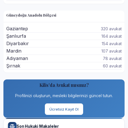
Güneydoğu Anadolu Bölgesi
Gaziantep
320 avukat
Şanlıurfa
164 avukat
Diyarbakır
154 avukat
Mardin
107 avukat
Adıyaman
78 avukat
Şırnak
60 avukat
Kilis'da Avukat mısınız?
Profilinizi oluşturun, mesleki bilgilerinizi güncel tutun.
Ücretsiz Kayıt Ol
Son Hukuki Makaleler