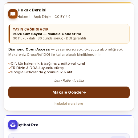
Hukuk Dergisi
Hakemli · Açık Erişim · CC BY 4.0
YAYIN ÇAĞRISI AÇIK
2026 Güz Sayısı — Makale Gönderimi
30 hukuk dalı · 80 günde sonuç · DOI garantili
Diamond Open Access
— yazar ücreti yok, okuyucu aboneliği yok.
Makaleniz CrossRef DOI ile kalıcı olarak kimliklendirilir.
Çift kör hakemlik & bağımsız editöryal kurul
TR Dizin & DOAJ uyumlu süreç
Google Scholar'da görünürlük & atıf
Lex · Ratio · Iustitia
Makale Gönder
hukukdergisi.org
İçtihat Pro