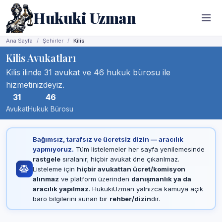
Hukuki Uzman
Ana Sayfa
Şehirler
Kilis
Kilis Avukatları
Kilis ilinde 31 avukat ve 46 hukuk bürosu ile
hizmetinizdeyiz.
31
46
Avukat
Hukuk Bürosu
Bağımsız, tarafsız ve ücretsiz dizin — aracılık
yapmıyoruz.
Tüm listelemeler her sayfa yenilemesinde
rastgele
sıralanır; hiçbir avukat öne çıkarılmaz.
Listeleme için
hiçbir avukattan ücret/komisyon
alınmaz
ve platform üzerinden
danışmanlık ya da
aracılık yapılmaz
. HukukiUzman yalnızca kamuya açık
baro bilgilerini sunan bir
rehber/dizin
dir.