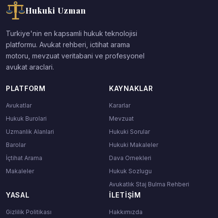
Hukuki Uzman
Turkiye'nin en kapsamli hukuk teknolojisi
platformu. Avukat rehberi, ictihat arama
motoru, mevzuat veritabani ve profesyonel
avukat araclari.
PLATFORM
KAYNAKLAR
Avukatlar
Kararlar
Hukuk Burolari
Mevzuat
Uzmanlik Alanlari
Hukuki Sorular
Barolar
Hukuki Makaleler
İçtihat Arama
Dava Ornekleri
Makaleler
Hukuk Sozlugu
Avukatlık Staj Bulma Rehberi
YASAL
İLETIŞIM
Gizlilik Politikası
Hakkımızda