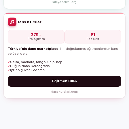
siteyonetimi.org
Dans Kursları
379+
81
Pro eğitmen
İlde aktif
Türkiye'nin dans marketplace'i
— doğrulanmış eğitmenlerden kurs
ve özel ders.
Salsa, bachata, tango & hip-hop
Düğün dansı koreografisi
iyzico güvenli ödeme
Eğitmen Bul
danskurslari.com