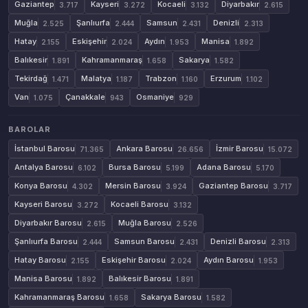
Gaziantep
Kayseri
Kocaeli
Diyarbakır
3.717
3.272
3.132
2.615
Muğla
Şanlıurfa
Samsun
Denizli
2.525
2.444
2.431
2.313
Hatay
Eskişehir
Aydın
Manisa
2.155
2.024
1.953
1.892
Balıkesir
Kahramanmaraş
Sakarya
1.891
1.658
1.582
Tekirdağ
Malatya
Trabzon
Erzurum
1.471
1.187
1.160
1.102
Van
Çanakkale
Osmaniye
1.075
943
929
BAROLAR
İstanbul Barosu
Ankara Barosu
İzmir Barosu
71.365
26.656
15.072
Antalya Barosu
Bursa Barosu
Adana Barosu
6.102
5.199
5.170
Konya Barosu
Mersin Barosu
Gaziantep Barosu
4.302
3.924
3.717
Kayseri Barosu
Kocaeli Barosu
3.272
3.132
Diyarbakır Barosu
Muğla Barosu
2.615
2.526
Şanlıurfa Barosu
Samsun Barosu
Denizli Barosu
2.444
2.431
2.313
Hatay Barosu
Eskişehir Barosu
Aydın Barosu
2.155
2.024
1.953
Manisa Barosu
Balıkesir Barosu
1.892
1.891
Kahramanmaraş Barosu
Sakarya Barosu
1.658
1.582