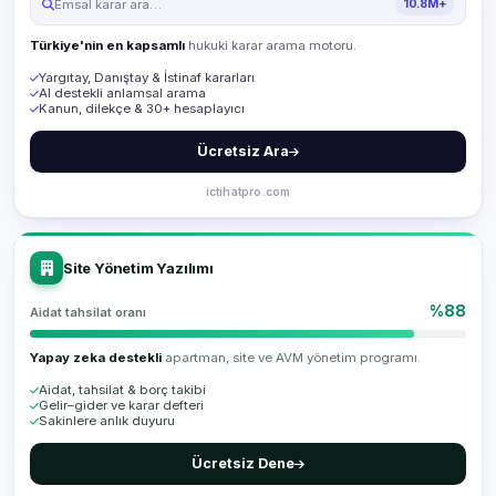
Emsal karar ara…
10.8M+
Türkiye'nin en kapsamlı
hukuki karar arama motoru.
Yargıtay, Danıştay & İstinaf kararları
AI destekli anlamsal arama
Kanun, dilekçe & 30+ hesaplayıcı
Ücretsiz Ara
ictihatpro.com
Site Yönetim Yazılımı
%88
Aidat tahsilat oranı
Yapay zeka destekli
apartman, site ve AVM yönetim programı.
Aidat, tahsilat & borç takibi
Gelir–gider ve karar defteri
Sakinlere anlık duyuru
Ücretsiz Dene