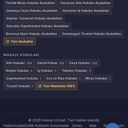
Pendik Miras Hukuku Avukatları
Ümraniye Aile Hukuku Avukatları
Çankaya Ceza Hukuku Avukatları
Keçiören İş Hukuku Avukatları
Seyhan Tazminat Hukuku Avukatları
Selçuklu Gayrimenkul Hukuku Avukatları
Bornova İdare Hukuku Avukatları
Osmangazi Ticaret Hukuku Avukatları
Tüm Avukatlar
MAKALE KONULARI
Aile Hukuku
Genel Hukuk
Ceza Hukuku
544
194
109
Bilişim Hukuku
İş Hukuku
Tüketici Hukuku
4
3
3
Gayrimenkul Hukuku
İcra ve İflas Hukuku
Miras Hukuku
1
1
1
Ticaret Hukuku
Tüm Makaleler (861)
1
© 2026 Hukuki Uzman. Tum haklari saklidir.
Hakkımızda
Gizlilik
Kullanım
Sorumluluk
Çerez
İade
Site
İletişim