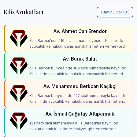
Kilis Avukatları
Tümünü Gör (31)
Av. Ahmet Can Erendor
Kilis Barosu'nun 216 sicil numaralı üyesidir. Kilis ilinde
avukatlık ve hukuki danışmanlık hizmetleri vermektedir.
Av. Burak Bulut
Kilis Barosu bünyesinde 109 sicil numarasıyla kayıtlıdır.
Kilis ilinde avukatlık ve hukuki danışmanlık hizmetleri
vermektedir.
Av. Muhammed Berkcan Kaşikçi
Kilis Barosu bünyesinde 222 sicil numarasıyla kayıtlıdır.
Kilis ilinde avukatlık ve hukuki danışmanlık hizmetleri
vermektedir.
Av. İsmail Çağatay Altiparmak
131 baro sicil numarasıyla Kilis Barosu'na kayıtlı bir
avukat olarak Kilis ilinde faaliyet göstermektedir.