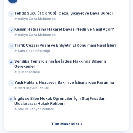
Tehdit Suçu (TCK 106): Ceza, Şikayet ve Dava Süreci
1
Asliye Ceza Mahkemesi
Kişinin Hatırasına Hakaret Davası Nedir ve Nasıl Açılır?
2
Asliye Ceza Mahkemesi
Trafik Cezası Puanı ve Ehliyetin El Konulması Nasıl İşler?
3
Sulh Ceza Hâkimliği
Sendika Temsilcisinin İşe İadesi Hakkında Bilmeniz
4
Gerekenler
İş Mahkemesi
Yaşlı Hakları: Huzurevi, Bakım ve İstismardan Korunma
5
İdari Başvuru Yolları
İngilizce Bilen Hukuk Öğrencileri İçin Staj Fırsatları:
6
Uluslararası Hukuk Rehberi
Staj ve Kariyer Rehberi
Tüm Makaleler