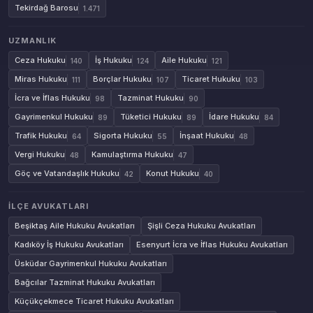
Tekirdağ Barosu
1.471
UZMANLIK
Ceza Hukuku
İş Hukuku
Aile Hukuku
140
124
121
Miras Hukuku
Borçlar Hukuku
Ticaret Hukuku
111
107
103
İcra ve İflas Hukuku
Tazminat Hukuku
98
90
Gayrimenkul Hukuku
Tüketici Hukuku
İdare Hukuku
89
89
84
Trafik Hukuku
Sigorta Hukuku
İnşaat Hukuku
64
55
48
Vergi Hukuku
Kamulaştırma Hukuku
48
47
Göç ve Vatandaşlık Hukuku
Konut Hukuku
42
40
İLÇE AVUKATLARI
Beşiktaş Aile Hukuku Avukatları
Şişli Ceza Hukuku Avukatları
Kadıköy İş Hukuku Avukatları
Esenyurt İcra ve İflas Hukuku Avukatları
Üsküdar Gayrimenkul Hukuku Avukatları
Bağcılar Tazminat Hukuku Avukatları
Küçükçekmece Ticaret Hukuku Avukatları