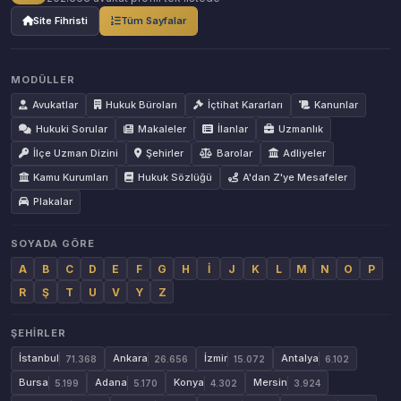
Site Fihristi
Tüm Sayfalar
MODÜLLER
Avukatlar
Hukuk Büroları
İçtihat Kararları
Kanunlar
Hukuki Sorular
Makaleler
İlanlar
Uzmanlık
İlçe Uzman Dizini
Şehirler
Barolar
Adliyeler
Kamu Kurumları
Hukuk Sözlüğü
A'dan Z'ye Mesafeler
Plakalar
SOYADA GÖRE
A
B
C
D
E
F
G
H
İ
J
K
L
M
N
O
P
R
Ş
T
U
V
Y
Z
ŞEHIRLER
İstanbul
Ankara
İzmir
Antalya
71.368
26.656
15.072
6.102
Bursa
Adana
Konya
Mersin
5.199
5.170
4.302
3.924