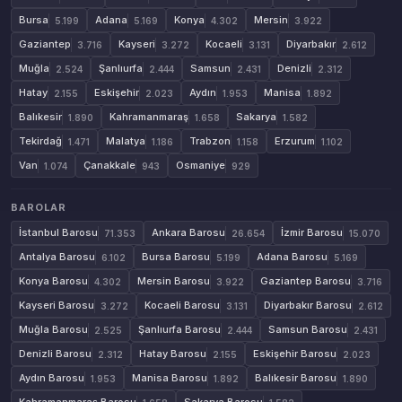
Bursa
Adana
Konya
Mersin
5.199
5.169
4.302
3.922
Gaziantep
Kayseri
Kocaeli
Diyarbakır
3.716
3.272
3.131
2.612
Muğla
Şanlıurfa
Samsun
Denizli
2.524
2.444
2.431
2.312
Hatay
Eskişehir
Aydın
Manisa
2.155
2.023
1.953
1.892
Balıkesir
Kahramanmaraş
Sakarya
1.890
1.658
1.582
Tekirdağ
Malatya
Trabzon
Erzurum
1.471
1.186
1.158
1.102
Van
Çanakkale
Osmaniye
1.074
943
929
BAROLAR
İstanbul Barosu
Ankara Barosu
İzmir Barosu
71.353
26.654
15.070
Antalya Barosu
Bursa Barosu
Adana Barosu
6.102
5.199
5.169
Konya Barosu
Mersin Barosu
Gaziantep Barosu
4.302
3.922
3.716
Kayseri Barosu
Kocaeli Barosu
Diyarbakır Barosu
3.272
3.131
2.612
Muğla Barosu
Şanlıurfa Barosu
Samsun Barosu
2.525
2.444
2.431
Denizli Barosu
Hatay Barosu
Eskişehir Barosu
2.312
2.155
2.023
Aydın Barosu
Manisa Barosu
Balıkesir Barosu
1.953
1.892
1.890