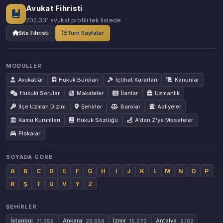
Avukat Fihristi
202.331 avukat profili tek listede
Site Fihristi
Tüm Sayfalar
MODÜLLER
Avukatlar
Hukuk Büroları
İçtihat Kararları
Kanunlar
Hukuki Sorular
Makaleler
İlanlar
Uzmanlık
İlçe Uzman Dizini
Şehirler
Barolar
Adliyeler
Kamu Kurumları
Hukuk Sözlüğü
A'dan Z'ye Mesafeler
Plakalar
SOYADA GÖRE
A
B
C
D
E
F
G
H
İ
J
K
L
M
N
O
P
R
Ş
T
U
V
Y
Z
ŞEHIRLER
İstanbul
Ankara
İzmir
Antalya
71.356
26.654
15.070
6.102