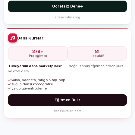
Ücretsiz Dene
siteyonetimi.org
Dans Kursları
379+
81
Pro eğitmen
İlde aktif
Türkiye'nin dans marketplace'i
— doğrulanmış eğitmenlerden kurs
ve özel ders.
Salsa, bachata, tango & hip-hop
Düğün dansı koreografisi
iyzico güvenli ödeme
Eğitmen Bul
danskurslari.com