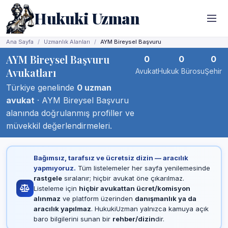
Hukuki Uzman
Ana Sayfa
Uzmanlık Alanları
AYM Bireysel Başvuru
AYM Bireysel Başvuru
0
0
0
Avukatları
Avukat
Hukuk Bürosu
Şehir
Türkiye genelinde
0 uzman
avukat
· AYM Bireysel Başvuru
alanında doğrulanmış profiller ve
müvekkil değerlendirmeleri.
Bağımsız, tarafsız ve ücretsiz dizin — aracılık
yapmıyoruz.
Tüm listelemeler her sayfa yenilemesinde
rastgele
sıralanır; hiçbir avukat öne çıkarılmaz.
Listeleme için
hiçbir avukattan ücret/komisyon
alınmaz
ve platform üzerinden
danışmanlık ya da
aracılık yapılmaz
. HukukiUzman yalnızca kamuya açık
baro bilgilerini sunan bir
rehber/dizin
dir.