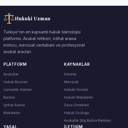
Hukuki Uzman
Turkiye'nin en kapsamli hukuk teknolojisi
platformu. Avukat rehberi, ictihat arama
motoru, mevzuat veritabani ve profesyonel
avukat araclari.
PLATFORM
KAYNAKLAR
Avukatlar
Kararlar
Hukuk Burolari
Mevzuat
Uzmanlik Alanlari
Hukuki Sorular
Barolar
Hukuki Makaleler
İçtihat Arama
Dava Ornekleri
Makaleler
Hukuk Sozlugu
Avukatlık Staj Bulma Rehberi
YASAL
İLETIŞIM