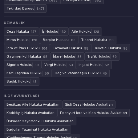
Kahramanmaraş Barosu
Sakarya Barosu
1.658
1.582
Tekirdağ Barosu
1.471
UZMANLIK
Ceza Hukuku
İş Hukuku
Aile Hukuku
147
132
128
Miras Hukuku
Borçlar Hukuku
Ticaret Hukuku
120
113
113
İcra ve İflas Hukuku
Tazminat Hukuku
Tüketici Hukuku
104
98
96
Gayrimenkul Hukuku
İdare Hukuku
Trafik Hukuku
95
88
69
Sigorta Hukuku
Vergi Hukuku
İnşaat Hukuku
59
53
52
Kamulaştırma Hukuku
Göç ve Vatandaşlık Hukuku
50
45
Sağlık Hukuku
43
İLÇE AVUKATLARI
Beşiktaş Aile Hukuku Avukatları
Şişli Ceza Hukuku Avukatları
Kadıköy İş Hukuku Avukatları
Esenyurt İcra ve İflas Hukuku Avukatları
Üsküdar Gayrimenkul Hukuku Avukatları
Bağcılar Tazminat Hukuku Avukatları
Küçükçekmece Ticaret Hukuku Avukatları