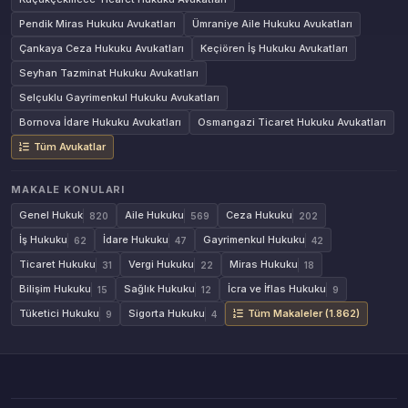
Pendik Miras Hukuku Avukatları
Ümraniye Aile Hukuku Avukatları
Çankaya Ceza Hukuku Avukatları
Keçiören İş Hukuku Avukatları
Seyhan Tazminat Hukuku Avukatları
Selçuklu Gayrimenkul Hukuku Avukatları
Bornova İdare Hukuku Avukatları
Osmangazi Ticaret Hukuku Avukatları
Tüm Avukatlar
MAKALE KONULARI
Genel Hukuk
Aile Hukuku
Ceza Hukuku
820
569
202
İş Hukuku
İdare Hukuku
Gayrimenkul Hukuku
62
47
42
Ticaret Hukuku
Vergi Hukuku
Miras Hukuku
31
22
18
Bilişim Hukuku
Sağlık Hukuku
İcra ve İflas Hukuku
15
12
9
Tüketici Hukuku
Sigorta Hukuku
Tüm Makaleler (1.862)
9
4