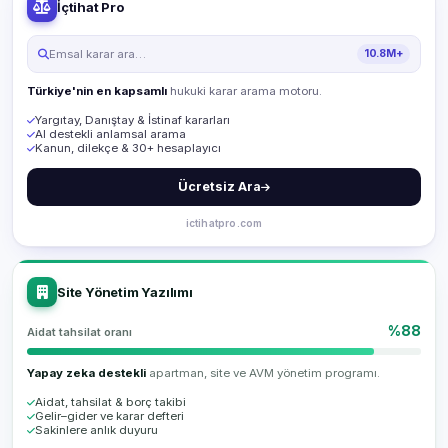
İçtihat Pro
Emsal karar ara…
10.8M+
Türkiye'nin en kapsamlı
hukuki karar arama motoru.
Yargıtay, Danıştay & İstinaf kararları
AI destekli anlamsal arama
Kanun, dilekçe & 30+ hesaplayıcı
Ücretsiz Ara
ictihatpro.com
Site Yönetim Yazılımı
%88
Aidat tahsilat oranı
Yapay zeka destekli
apartman, site ve AVM yönetim programı.
Aidat, tahsilat & borç takibi
Gelir–gider ve karar defteri
Sakinlere anlık duyuru