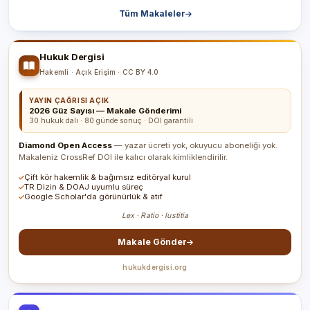
Tüm Makaleler
Hukuk Dergisi
Hakemli · Açık Erişim · CC BY 4.0
YAYIN ÇAĞRISI AÇIK
2026 Güz Sayısı — Makale Gönderimi
30 hukuk dalı · 80 günde sonuç · DOI garantili
Diamond Open Access
— yazar ücreti yok, okuyucu aboneliği yok.
Makaleniz CrossRef DOI ile kalıcı olarak kimliklendirilir.
Çift kör hakemlik & bağımsız editöryal kurul
TR Dizin & DOAJ uyumlu süreç
Google Scholar'da görünürlük & atıf
Lex · Ratio · Iustitia
Makale Gönder
hukukdergisi.org