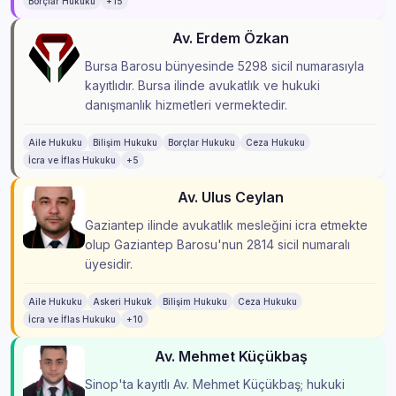
Borçlar Hukuku
+15
Av. Erdem Özkan
Bursa Barosu bünyesinde 5298 sicil numarasıyla
kayıtlıdır. Bursa ilinde avukatlık ve hukuki
danışmanlık hizmetleri vermektedir.
Aile Hukuku
Bilişim Hukuku
Borçlar Hukuku
Ceza Hukuku
İcra ve İflas Hukuku
+5
Av. Ulus Ceylan
Gaziantep ilinde avukatlık mesleğini icra etmekte
olup Gaziantep Barosu'nun 2814 sicil numaralı
üyesidir.
Aile Hukuku
Askeri Hukuk
Bilişim Hukuku
Ceza Hukuku
İcra ve İflas Hukuku
+10
Av. Mehmet Küçükbaş
Sinop'ta kayıtlı Av. Mehmet Küçükbaş; hukuki