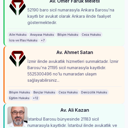
Av. Ömer Faruk Meletli
52190 baro sicil numarasıyla Ankara Barosu'na
kayıtlı bir avukat olarak Ankara ilinde faaliyet
göstermektedir.
Aile Hukuku
Anayasa Hukuku
Bilişim Hukuku
Ceza Hukuku
İcra ve İflas Hukuku
+7
Av. Ahmet Satan
İzmir ilinde avukatlık hizmetleri sunmaktadır. İzmir
Barosu'na 21195 sicil numarasıyla kayıtlıdır.
5525300496 no’lu numaradan ulaşım
sağlayabilirsiniz...
Bilişim Hukuku
Borçlar Hukuku
Ceza Hukuku
Denizcilik Hukuku
Eğitim Hukuku
+12
Av. Ali Kazan
İstanbul Barosu bünyesinde 21183 sicil
numarasıyla kayıtlıdır. İstanbul ilinde avukatlık ve