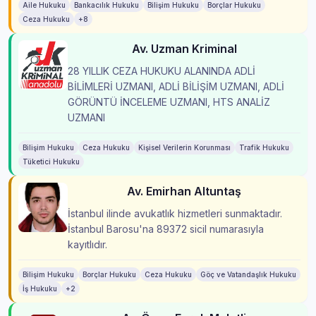
Aile Hukuku
Bankacılık Hukuku
Bilişim Hukuku
Borçlar Hukuku
Ceza Hukuku
+8
Av. Uzman Kriminal
28 YILLIK CEZA HUKUKU ALANINDA ADLİ
BİLİMLERİ UZMANI, ADLİ BİLİŞİM UZMANI, ADLİ
GÖRÜNTÜ İNCELEME UZMANI, HTS ANALİZ
UZMANI
Bilişim Hukuku
Ceza Hukuku
Kişisel Verilerin Korunması
Trafik Hukuku
Tüketici Hukuku
Av. Emirhan Altuntaş
İstanbul ilinde avukatlık hizmetleri sunmaktadır.
İstanbul Barosu'na 89372 sicil numarasıyla
kayıtlıdır.
Bilişim Hukuku
Borçlar Hukuku
Ceza Hukuku
Göç ve Vatandaşlık Hukuku
İş Hukuku
+2