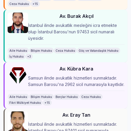
Ceza Hukuku
+15
Av. Burak Akçıl
İstanbul ilinde avukatlık mesleğini icra etmekte
olup İstanbul Barosu'nun 97453 sicil numaralı
üyesidir.
Aile Hukuku
Bilişim Hukuku
Ceza Hukuku
Göç ve Vatandaşlık Hukuku
İş Hukuku
+3
Av. Kübra Kara
Samsun ilinde avukatlık hizmetleri sunmaktadır.
Samsun Barosu'na 2962 sicil numarasıyla kayıtlıdır.
Aile Hukuku
Bilişim Hukuku
Borçlar Hukuku
Ceza Hukuku
Fikri Mülkiyet Hukuku
+15
Av. Eray Tan
İstanbul ilinde avukatlık hizmetleri sunmaktadır.
İstanbul Barosu'na 97401 sicil numarasıyla