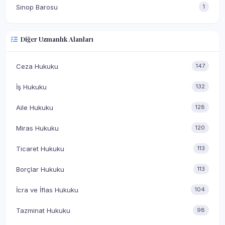
Sinop Barosu
1
Diğer Uzmanlık Alanları
Ceza Hukuku
147
İş Hukuku
132
Aile Hukuku
128
Miras Hukuku
120
Ticaret Hukuku
113
Borçlar Hukuku
113
İcra ve İflas Hukuku
104
Tazminat Hukuku
98