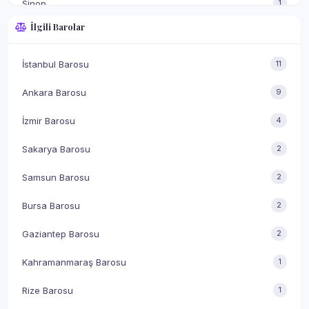
Sinop
1
İlgili Barolar
Aksaray
1
Antalya
1
İstanbul Barosu
11
Tokat
1
Ankara Barosu
9
Adana
1
İzmir Barosu
4
Mersin
1
Sakarya Barosu
2
Kahramanmaraş
1
Samsun Barosu
2
Zonguldak
1
Bursa Barosu
2
Elazığ
1
Gaziantep Barosu
2
Kahramanmaraş Barosu
1
Rize Barosu
1