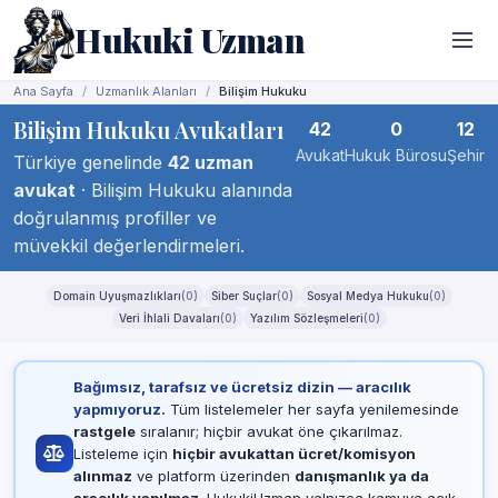
Hukuki Uzman
Ana Sayfa
Uzmanlık Alanları
Bilişim Hukuku
Bilişim Hukuku Avukatları
42
0
12
Avukat
Hukuk Bürosu
Şehir
Türkiye genelinde
42 uzman
avukat
· Bilişim Hukuku alanında
doğrulanmış profiller ve
müvekkil değerlendirmeleri.
Domain Uyuşmazlıkları
(0)
Siber Suçlar
(0)
Sosyal Medya Hukuku
(0)
Veri İhlali Davaları
(0)
Yazılım Sözleşmeleri
(0)
Bağımsız, tarafsız ve ücretsiz dizin — aracılık
yapmıyoruz.
Tüm listelemeler her sayfa yenilemesinde
rastgele
sıralanır; hiçbir avukat öne çıkarılmaz.
Listeleme için
hiçbir avukattan ücret/komisyon
alınmaz
ve platform üzerinden
danışmanlık ya da
aracılık yapılmaz
. HukukiUzman yalnızca kamuya açık