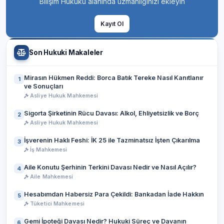
Bilişim Hukuku alanında uzmanlığınızı ekleyin
Kayıt Ol
Son Hukuki Makaleler
Mirasın Hükmen Reddi: Borca Batık Tereke Nasıl Kanıtlanır
1
ve Sonuçları
Asliye Hukuk Mahkemesi
Sigorta Şirketinin Rücu Davası: Alkol, Ehliyetsizlik ve Borç
2
Asliye Hukuk Mahkemesi
İşverenin Haklı Feshi: İK 25 ile Tazminatsız İşten Çıkarılma
3
İş Mahkemesi
Aile Konutu Şerhinin Terkini Davası Nedir ve Nasıl Açılır?
4
Aile Mahkemesi
Hesabımdan Habersiz Para Çekildi: Bankadan İade Hakkın
5
Tüketici Mahkemesi
Gemi İpoteği Davası Nedir? Hukuki Süreç ve Davanın
6