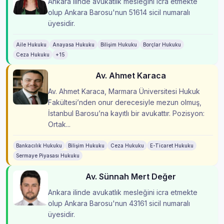
Ankara ilinde avukatlık mesleğini icra etmekte
olup Ankara Barosu'nun 51614 sicil numaralı
üyesidir.
Aile Hukuku
Anayasa Hukuku
Bilişim Hukuku
Borçlar Hukuku
Ceza Hukuku
+15
Av. Ahmet Karaca
Av. Ahmet Karaca, Marmara Üniversitesi Hukuk
Fakültesi’nden onur derecesiyle mezun olmuş,
İstanbul Barosu’na kayıtlı bir avukattır. Pozisyon:
Ortak...
Bankacılık Hukuku
Bilişim Hukuku
Ceza Hukuku
E-Ticaret Hukuku
Sermaye Piyasası Hukuku
Av. Sünnah Mert Değer
Ankara ilinde avukatlık mesleğini icra etmekte
olup Ankara Barosu'nun 43161 sicil numaralı
üyesidir.