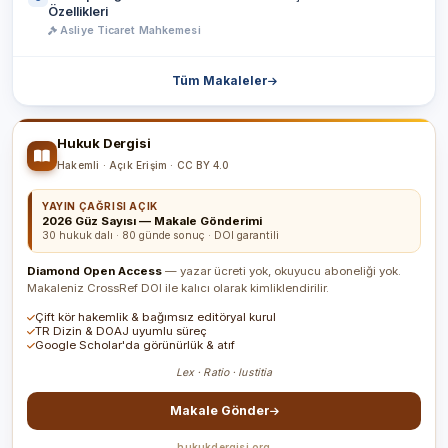
Özellikleri
Asliye Ticaret Mahkemesi
Tüm Makaleler
Hukuk Dergisi
Hakemli · Açık Erişim · CC BY 4.0
YAYIN ÇAĞRISI AÇIK
2026 Güz Sayısı — Makale Gönderimi
30 hukuk dalı · 80 günde sonuç · DOI garantili
Diamond Open Access
— yazar ücreti yok, okuyucu aboneliği yok.
Makaleniz CrossRef DOI ile kalıcı olarak kimliklendirilir.
Çift kör hakemlik & bağımsız editöryal kurul
TR Dizin & DOAJ uyumlu süreç
Google Scholar'da görünürlük & atıf
Lex · Ratio · Iustitia
Makale Gönder
hukukdergisi.org