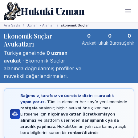
Hukuki Uzman
Ana Sayfa
Uzmanlık Alanları
Ekonomik Suçlar
Ekonomik Suçlar
0
0
0
Avukatları
Avukat
Hukuk Bürosu
Şehir
Türkiye genelinde
0 uzman
avukat
· Ekonomik Suçlar
alanında doğrulanmış profiller ve
müvekkil değerlendirmeleri.
Bağımsız, tarafsız ve ücretsiz dizin — aracılık
yapmıyoruz.
Tüm listelemeler her sayfa yenilemesinde
rastgele
sıralanır; hiçbir avukat öne çıkarılmaz.
Listeleme için
hiçbir avukattan ücret/komisyon
alınmaz
ve platform üzerinden
danışmanlık ya da
aracılık yapılmaz
. HukukiUzman yalnızca kamuya açık
baro bilgilerini sunan bir
rehber/dizin
dir.