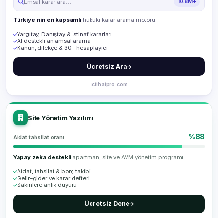
Emsal karar ara…
10.8M+
Türkiye'nin en kapsamlı
hukuki karar arama motoru.
Yargıtay, Danıştay & İstinaf kararları
AI destekli anlamsal arama
Kanun, dilekçe & 30+ hesaplayıcı
Ücretsiz Ara
ictihatpro.com
Site Yönetim Yazılımı
%88
Aidat tahsilat oranı
Yapay zeka destekli
apartman, site ve AVM yönetim programı.
Aidat, tahsilat & borç takibi
Gelir–gider ve karar defteri
Sakinlere anlık duyuru
Ücretsiz Dene