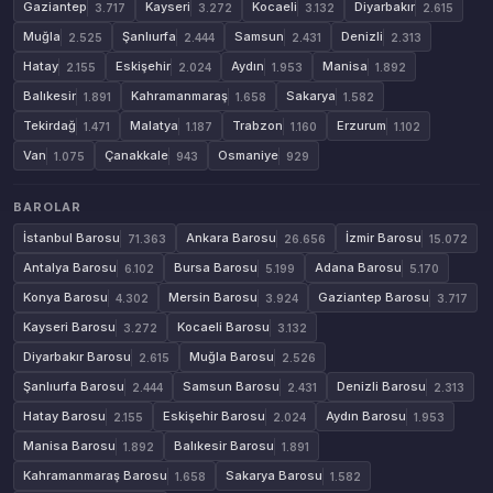
Gaziantep
Kayseri
Kocaeli
Diyarbakır
3.717
3.272
3.132
2.615
Muğla
Şanlıurfa
Samsun
Denizli
2.525
2.444
2.431
2.313
Hatay
Eskişehir
Aydın
Manisa
2.155
2.024
1.953
1.892
Balıkesir
Kahramanmaraş
Sakarya
1.891
1.658
1.582
Tekirdağ
Malatya
Trabzon
Erzurum
1.471
1.187
1.160
1.102
Van
Çanakkale
Osmaniye
1.075
943
929
BAROLAR
İstanbul Barosu
Ankara Barosu
İzmir Barosu
71.363
26.656
15.072
Antalya Barosu
Bursa Barosu
Adana Barosu
6.102
5.199
5.170
Konya Barosu
Mersin Barosu
Gaziantep Barosu
4.302
3.924
3.717
Kayseri Barosu
Kocaeli Barosu
3.272
3.132
Diyarbakır Barosu
Muğla Barosu
2.615
2.526
Şanlıurfa Barosu
Samsun Barosu
Denizli Barosu
2.444
2.431
2.313
Hatay Barosu
Eskişehir Barosu
Aydın Barosu
2.155
2.024
1.953
Manisa Barosu
Balıkesir Barosu
1.892
1.891
Kahramanmaraş Barosu
Sakarya Barosu
1.658
1.582