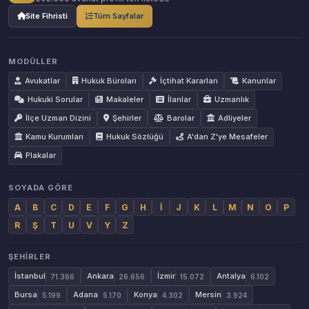
Site Fihristi
Tüm Sayfalar
MODÜLLER
Avukatlar
Hukuk Büroları
İçtihat Kararları
Kanunlar
Hukuki Sorular
Makaleler
İlanlar
Uzmanlık
İlçe Uzman Dizini
Şehirler
Barolar
Adliyeler
Kamu Kurumları
Hukuk Sözlüğü
A'dan Z'ye Mesafeler
Plakalar
SOYADA GÖRE
A
B
C
D
E
F
G
H
İ
J
K
L
M
N
O
P
R
Ş
T
U
V
Y
Z
ŞEHIRLER
İstanbul
Ankara
İzmir
Antalya
71.366
26.656
15.072
6.102
Bursa
Adana
Konya
Mersin
5.199
5.170
4.302
3.924