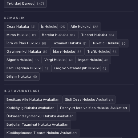
Tekirdağ Barosu
1.471
UZMANLIK
Ceza Hukuku
İş Hukuku
Aile Hukuku
141
125
122
Miras Hukuku
Borçlar Hukuku
Ticaret Hukuku
112
107
104
İcra ve İflas Hukuku
Tazminat Hukuku
Tüketici Hukuku
99
91
90
Gayrimenkul Hukuku
İdare Hukuku
Trafik Hukuku
89
85
64
Sigorta Hukuku
Vergi Hukuku
İnşaat Hukuku
55
49
48
Kamulaştırma Hukuku
Göç ve Vatandaşlık Hukuku
47
42
Bilişim Hukuku
40
İLÇE AVUKATLARI
Beşiktaş Aile Hukuku Avukatları
Şişli Ceza Hukuku Avukatları
Kadıköy İş Hukuku Avukatları
Esenyurt İcra ve İflas Hukuku Avukatları
Üsküdar Gayrimenkul Hukuku Avukatları
Bağcılar Tazminat Hukuku Avukatları
Küçükçekmece Ticaret Hukuku Avukatları