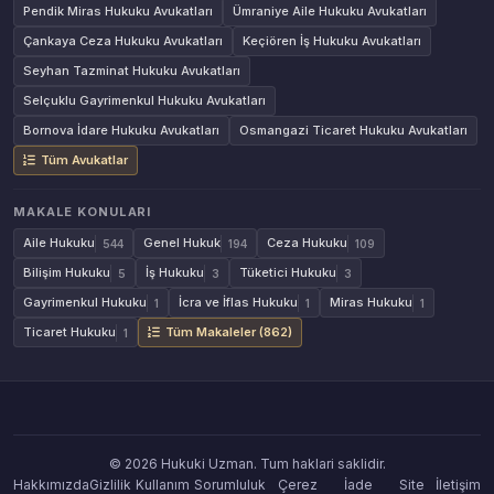
Pendik Miras Hukuku Avukatları
Ümraniye Aile Hukuku Avukatları
Çankaya Ceza Hukuku Avukatları
Keçiören İş Hukuku Avukatları
Seyhan Tazminat Hukuku Avukatları
Selçuklu Gayrimenkul Hukuku Avukatları
Bornova İdare Hukuku Avukatları
Osmangazi Ticaret Hukuku Avukatları
Tüm Avukatlar
MAKALE KONULARI
Aile Hukuku
Genel Hukuk
Ceza Hukuku
544
194
109
Bilişim Hukuku
İş Hukuku
Tüketici Hukuku
5
3
3
Gayrimenkul Hukuku
İcra ve İflas Hukuku
Miras Hukuku
1
1
1
Ticaret Hukuku
Tüm Makaleler (862)
1
© 2026 Hukuki Uzman. Tum haklari saklidir.
Hakkımızda
Gizlilik
Kullanım
Sorumluluk
Çerez
İade
Site
İletişim