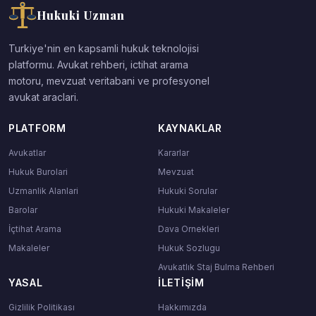
Hukuki Uzman
Turkiye'nin en kapsamli hukuk teknolojisi
platformu. Avukat rehberi, ictihat arama
motoru, mevzuat veritabani ve profesyonel
avukat araclari.
PLATFORM
KAYNAKLAR
Avukatlar
Kararlar
Hukuk Burolari
Mevzuat
Uzmanlik Alanlari
Hukuki Sorular
Barolar
Hukuki Makaleler
İçtihat Arama
Dava Ornekleri
Makaleler
Hukuk Sozlugu
Avukatlık Staj Bulma Rehberi
YASAL
İLETIŞIM
Gizlilik Politikası
Hakkımızda