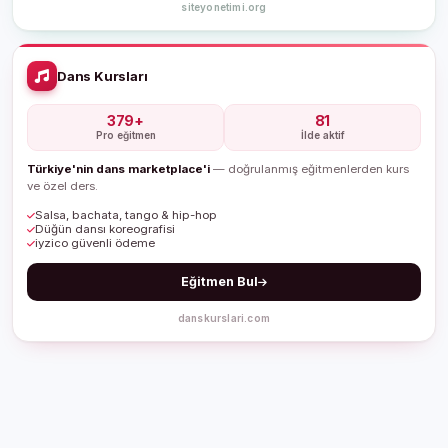
siteyonetimi.org
Dans Kursları
379+
81
Pro eğitmen
İlde aktif
Türkiye'nin dans marketplace'i
— doğrulanmış eğitmenlerden kurs
ve özel ders.
Salsa, bachata, tango & hip-hop
Düğün dansı koreografisi
iyzico güvenli ödeme
Eğitmen Bul
danskurslari.com