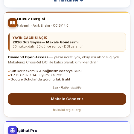
Tüm Makaleler
Hukuk Dergisi
Hakemli · Açık Erişim · CC BY 4.0
YAYIN ÇAĞRISI AÇIK
2026 Güz Sayısı — Makale Gönderimi
30 hukuk dalı · 80 günde sonuç · DOI garantili
Diamond Open Access
— yazar ücreti yok, okuyucu aboneliği yok.
Makaleniz CrossRef DOI ile kalıcı olarak kimliklendirilir.
Çift kör hakemlik & bağımsız editöryal kurul
TR Dizin & DOAJ uyumlu süreç
Google Scholar'da görünürlük & atıf
Lex · Ratio · Iustitia
Makale Gönder
hukukdergisi.org
İçtihat Pro