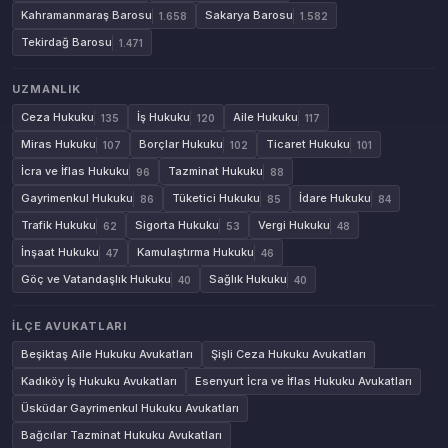
Kahramanmaraş Barosu
Sakarya Barosu
1.658
1.582
Tekirdağ Barosu
1.471
UZMANLIK
Ceza Hukuku
İş Hukuku
Aile Hukuku
135
120
117
Miras Hukuku
Borçlar Hukuku
Ticaret Hukuku
107
102
101
İcra ve İflas Hukuku
Tazminat Hukuku
96
88
Gayrimenkul Hukuku
Tüketici Hukuku
İdare Hukuku
86
85
84
Trafik Hukuku
Sigorta Hukuku
Vergi Hukuku
62
53
48
İnşaat Hukuku
Kamulaştırma Hukuku
47
46
Göç ve Vatandaşlık Hukuku
Sağlık Hukuku
40
40
İLÇE AVUKATLARI
Beşiktaş Aile Hukuku Avukatları
Şişli Ceza Hukuku Avukatları
Kadıköy İş Hukuku Avukatları
Esenyurt İcra ve İflas Hukuku Avukatları
Üsküdar Gayrimenkul Hukuku Avukatları
Bağcılar Tazminat Hukuku Avukatları