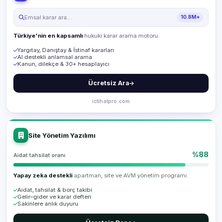
Emsal karar ara…
10.8M+
Türkiye'nin en kapsamlı
hukuki karar arama motoru.
Yargıtay, Danıştay & İstinaf kararları
AI destekli anlamsal arama
Kanun, dilekçe & 30+ hesaplayıcı
Ücretsiz Ara
ictihatpro.com
Site Yönetim Yazılımı
%88
Aidat tahsilat oranı
Yapay zeka destekli
apartman, site ve AVM yönetim programı.
Aidat, tahsilat & borç takibi
Gelir–gider ve karar defteri
Sakinlere anlık duyuru