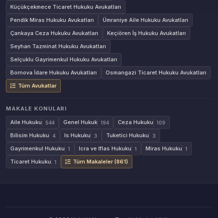
Küçükçekmece Ticaret Hukuku Avukatları
Pendik Miras Hukuku Avukatları
Ümraniye Aile Hukuku Avukatları
Çankaya Ceza Hukuku Avukatları
Keçiören İş Hukuku Avukatları
Seyhan Tazminat Hukuku Avukatları
Selçuklu Gayrimenkul Hukuku Avukatları
Bornova İdare Hukuku Avukatları
Osmangazi Ticaret Hukuku Avukatları
Tüm Avukatlar
MAKALE KONULARI
Aile Hukuku
Genel Hukuk
Ceza Hukuku
544
194
109
Bilisim Hukuku
Is Hukuku
Tuketici Hukuku
4
3
3
Gayrimenkul Hukuku
Icra ve Iflas Hukuku
Miras Hukuku
1
1
1
Ticaret Hukuku
Tüm Makaleler (861)
1