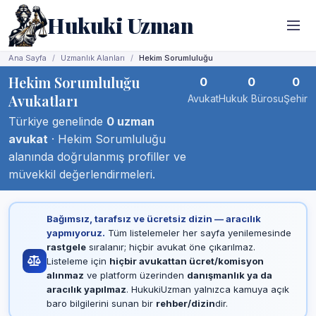
Hukuki Uzman
Ana Sayfa
Uzmanlık Alanları
Hekim Sorumluluğu
Hekim Sorumluluğu
0
0
0
Avukatları
Avukat
Hukuk Bürosu
Şehir
Türkiye genelinde
0 uzman
avukat
· Hekim Sorumluluğu
alanında doğrulanmış profiller ve
müvekkil değerlendirmeleri.
Bağımsız, tarafsız ve ücretsiz dizin — aracılık
yapmıyoruz.
Tüm listelemeler her sayfa yenilemesinde
rastgele
sıralanır; hiçbir avukat öne çıkarılmaz.
Listeleme için
hiçbir avukattan ücret/komisyon
alınmaz
ve platform üzerinden
danışmanlık ya da
aracılık yapılmaz
. HukukiUzman yalnızca kamuya açık
baro bilgilerini sunan bir
rehber/dizin
dir.