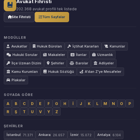
Avukat Fihristi
202.368 avukat profili tek listede
Site Fihristi
Tüm Sayfalar
MODÜLLER
Avukatlar
Hukuk Büroları
İçtihat Kararları
Kanunlar
Hukuki Sorular
Makaleler
İlanlar
Uzmanlık
İlçe Uzman Dizini
Şehirler
Barolar
Adliyeler
Kamu Kurumları
Hukuk Sözlüğü
A'dan Z'ye Mesafeler
Plakalar
SOYADA GÖRE
A
B
C
D
E
F
G
H
İ
J
K
L
M
N
O
P
R
Ş
T
U
V
Y
Z
ŞEHIRLER
İstanbul
Ankara
İzmir
Antalya
71.371
26.657
15.072
6.104