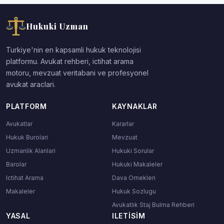
Hukuki Uzman
Turkiye'nin en kapsamli hukuk teknolojisi
platformu. Avukat rehberi, ictihat arama
motoru, mevzuat veritabani ve profesyonel
avukat araclari.
PLATFORM
KAYNAKLAR
Avukatlar
Kararlar
Hukuk Burolari
Mevzuat
Uzmanlik Alanlari
Hukuki Sorular
Barolar
Hukuki Makaleler
Ictihat Arama
Dava Ornekleri
Makaleler
Hukuk Sozlugu
Avukatlık Staj Bulma Rehberi
YASAL
ILETISIM