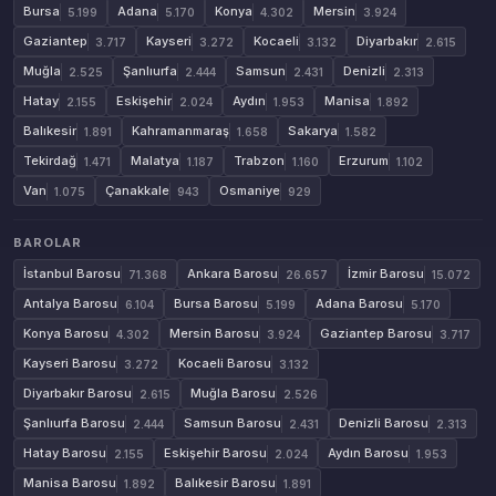
Bursa
Adana
Konya
Mersin
5.199
5.170
4.302
3.924
Gaziantep
Kayseri
Kocaeli
Diyarbakır
3.717
3.272
3.132
2.615
Muğla
Şanlıurfa
Samsun
Denizli
2.525
2.444
2.431
2.313
Hatay
Eskişehir
Aydın
Manisa
2.155
2.024
1.953
1.892
Balıkesir
Kahramanmaraş
Sakarya
1.891
1.658
1.582
Tekirdağ
Malatya
Trabzon
Erzurum
1.471
1.187
1.160
1.102
Van
Çanakkale
Osmaniye
1.075
943
929
BAROLAR
İstanbul Barosu
Ankara Barosu
İzmir Barosu
71.368
26.657
15.072
Antalya Barosu
Bursa Barosu
Adana Barosu
6.104
5.199
5.170
Konya Barosu
Mersin Barosu
Gaziantep Barosu
4.302
3.924
3.717
Kayseri Barosu
Kocaeli Barosu
3.272
3.132
Diyarbakır Barosu
Muğla Barosu
2.615
2.526
Şanlıurfa Barosu
Samsun Barosu
Denizli Barosu
2.444
2.431
2.313
Hatay Barosu
Eskişehir Barosu
Aydın Barosu
2.155
2.024
1.953
Manisa Barosu
Balıkesir Barosu
1.892
1.891