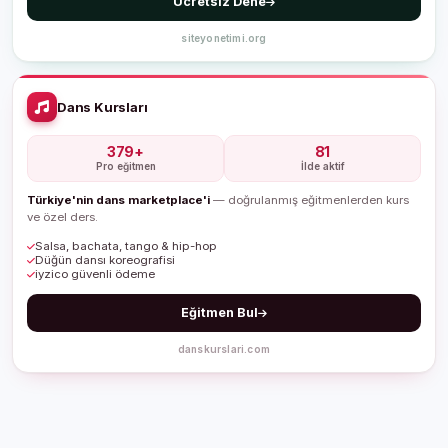
Ücretsiz Dene
siteyonetimi.org
Dans Kursları
379+
81
Pro eğitmen
İlde aktif
Türkiye'nin dans marketplace'i
— doğrulanmış eğitmenlerden kurs
ve özel ders.
Salsa, bachata, tango & hip-hop
Düğün dansı koreografisi
iyzico güvenli ödeme
Eğitmen Bul
danskurslari.com