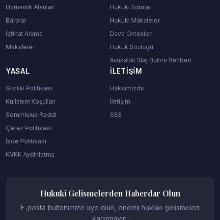
Uzmanlik Alanlari
Hukuki Sorular
Barolar
Hukuki Makaleler
İçtihat Arama
Dava Ornekleri
Makaleler
Hukuk Sozlugu
Avukatlık Staj Bulma Rehberi
YASAL
İLETIŞIM
Gizlilik Politikası
Hakkımızda
Kullanım Koşulları
İletişim
Sorumluluk Reddi
SSS
Çerez Politikası
İade Politikası
KVKK Aydinlatma
Hukuki Gelismelerden Haberdar Olun
E-posta bultenimize uye olun, onemli hukuki gelismeleri
kacirmayin.