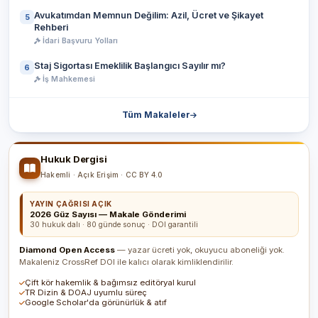
Avukatımdan Memnun Değilim: Azil, Ücret ve Şikayet
5
Rehberi
İdari Başvuru Yolları
Staj Sigortası Emeklilik Başlangıcı Sayılır mı?
6
İş Mahkemesi
Tüm Makaleler
Hukuk Dergisi
Hakemli · Açık Erişim · CC BY 4.0
YAYIN ÇAĞRISI AÇIK
2026 Güz Sayısı — Makale Gönderimi
30 hukuk dalı · 80 günde sonuç · DOI garantili
Diamond Open Access
— yazar ücreti yok, okuyucu aboneliği yok.
Makaleniz CrossRef DOI ile kalıcı olarak kimliklendirilir.
Çift kör hakemlik & bağımsız editöryal kurul
TR Dizin & DOAJ uyumlu süreç
Google Scholar'da görünürlük & atıf