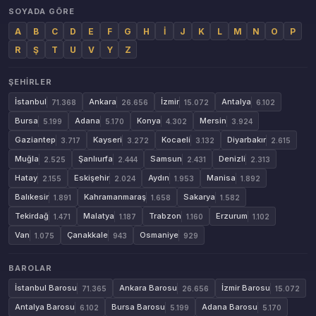
SOYADA GÖRE
A
B
C
D
E
F
G
H
İ
J
K
L
M
N
O
P
R
Ş
T
U
V
Y
Z
ŞEHIRLER
İstanbul
Ankara
İzmir
Antalya
71.368
26.656
15.072
6.102
Bursa
Adana
Konya
Mersin
5.199
5.170
4.302
3.924
Gaziantep
Kayseri
Kocaeli
Diyarbakır
3.717
3.272
3.132
2.615
Muğla
Şanlıurfa
Samsun
Denizli
2.525
2.444
2.431
2.313
Hatay
Eskişehir
Aydın
Manisa
2.155
2.024
1.953
1.892
Balıkesir
Kahramanmaraş
Sakarya
1.891
1.658
1.582
Tekirdağ
Malatya
Trabzon
Erzurum
1.471
1.187
1.160
1.102
Van
Çanakkale
Osmaniye
1.075
943
929
BAROLAR
İstanbul Barosu
Ankara Barosu
İzmir Barosu
71.365
26.656
15.072
Antalya Barosu
Bursa Barosu
Adana Barosu
6.102
5.199
5.170