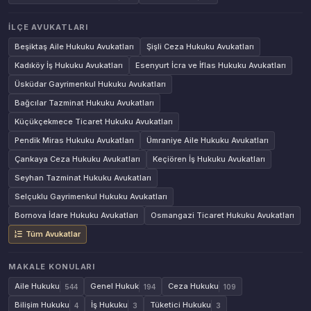
İLÇE AVUKATLARI
Beşiktaş Aile Hukuku Avukatları
Şişli Ceza Hukuku Avukatları
Kadıköy İş Hukuku Avukatları
Esenyurt İcra ve İflas Hukuku Avukatları
Üsküdar Gayrimenkul Hukuku Avukatları
Bağcılar Tazminat Hukuku Avukatları
Küçükçekmece Ticaret Hukuku Avukatları
Pendik Miras Hukuku Avukatları
Ümraniye Aile Hukuku Avukatları
Çankaya Ceza Hukuku Avukatları
Keçiören İş Hukuku Avukatları
Seyhan Tazminat Hukuku Avukatları
Selçuklu Gayrimenkul Hukuku Avukatları
Bornova İdare Hukuku Avukatları
Osmangazi Ticaret Hukuku Avukatları
Tüm Avukatlar
MAKALE KONULARI
Aile Hukuku
Genel Hukuk
Ceza Hukuku
544
194
109
Bilişim Hukuku
İş Hukuku
Tüketici Hukuku
4
3
3