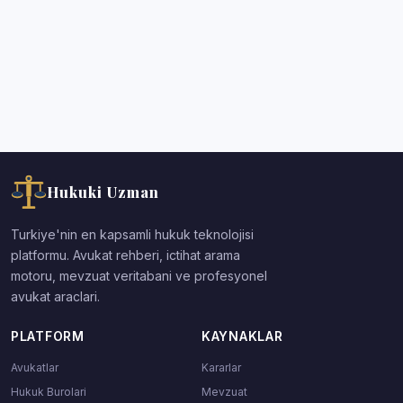
Hukuki Uzman
Turkiye'nin en kapsamli hukuk teknolojisi
platformu. Avukat rehberi, ictihat arama
motoru, mevzuat veritabani ve profesyonel
avukat araclari.
PLATFORM
KAYNAKLAR
Avukatlar
Kararlar
Hukuk Burolari
Mevzuat