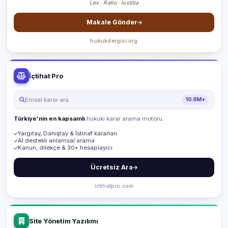
Lex · Ratio · Iustitia
Makale Gönder
hukukdergisi.org
İçtihat Pro
Emsal karar ara…
10.8M+
Türkiye'nin en kapsamlı
hukuki karar arama motoru.
Yargıtay, Danıştay & İstinaf kararları
AI destekli anlamsal arama
Kanun, dilekçe & 30+ hesaplayıcı
Ücretsiz Ara
ictihatpro.com
Site Yönetim Yazılımı