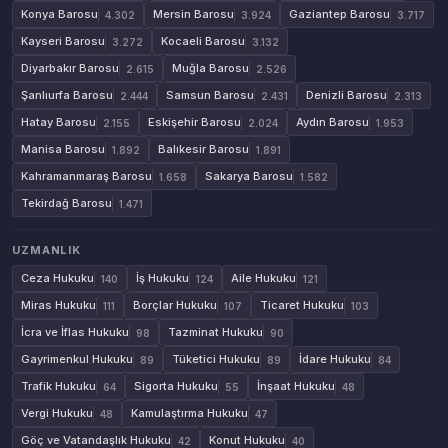
Konya Barosu
Mersin Barosu
Gaziantep Barosu
4.302
3.924
3.717
Kayseri Barosu
Kocaeli Barosu
3.272
3.132
Diyarbakır Barosu
Muğla Barosu
2.615
2.526
Şanlıurfa Barosu
Samsun Barosu
Denizli Barosu
2.444
2.431
2.313
Hatay Barosu
Eskişehir Barosu
Aydın Barosu
2.155
2.024
1.953
Manisa Barosu
Balıkesir Barosu
1.892
1.891
Kahramanmaraş Barosu
Sakarya Barosu
1.658
1.582
Tekirdağ Barosu
1.471
UZMANLIK
Ceza Hukuku
İş Hukuku
Aile Hukuku
140
124
121
Miras Hukuku
Borçlar Hukuku
Ticaret Hukuku
111
107
103
İcra ve İflas Hukuku
Tazminat Hukuku
98
90
Gayrimenkul Hukuku
Tüketici Hukuku
İdare Hukuku
89
89
84
Trafik Hukuku
Sigorta Hukuku
İnşaat Hukuku
64
55
48
Vergi Hukuku
Kamulaştırma Hukuku
48
47
Göç ve Vatandaşlık Hukuku
Konut Hukuku
42
40