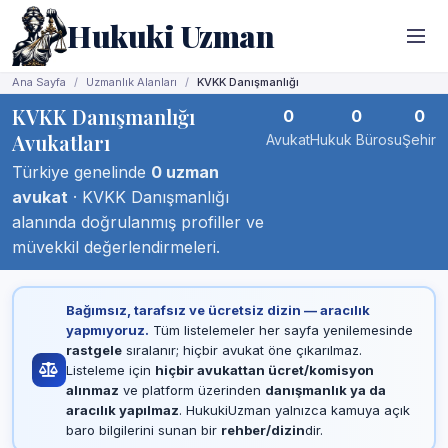
Hukuki Uzman
Ana Sayfa
Uzmanlık Alanları
KVKK Danışmanlığı
KVKK Danışmanlığı
0
0
0
Avukatları
Avukat
Hukuk Bürosu
Şehir
Türkiye genelinde
0 uzman
avukat
· KVKK Danışmanlığı
alanında doğrulanmış profiller ve
müvekkil değerlendirmeleri.
Bağımsız, tarafsız ve ücretsiz dizin — aracılık
yapmıyoruz.
Tüm listelemeler her sayfa yenilemesinde
rastgele
sıralanır; hiçbir avukat öne çıkarılmaz.
Listeleme için
hiçbir avukattan ücret/komisyon
alınmaz
ve platform üzerinden
danışmanlık ya da
aracılık yapılmaz
. HukukiUzman yalnızca kamuya açık
baro bilgilerini sunan bir
rehber/dizin
dir.