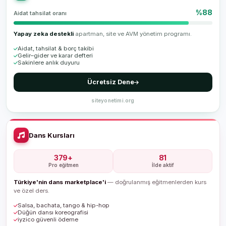
%88
Aidat tahsilat oranı
Yapay zeka destekli
apartman, site ve AVM yönetim programı.
Aidat, tahsilat & borç takibi
Gelir–gider ve karar defteri
Sakinlere anlık duyuru
Ücretsiz Dene
siteyonetimi.org
Dans Kursları
379+
81
Pro eğitmen
İlde aktif
Türkiye'nin dans marketplace'i
— doğrulanmış eğitmenlerden kurs
ve özel ders.
Salsa, bachata, tango & hip-hop
Düğün dansı koreografisi
iyzico güvenli ödeme