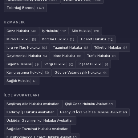
Tekirdağ Barosu
1.471
UZMANLIK
Ceza Hukuku
İş Hukuku
Aile Hukuku
146
132
128
Miras Hukuku
Borçlar Hukuku
Ticaret Hukuku
119
113
112
İcra ve İflas Hukuku
Tazminat Hukuku
Tüketici Hukuku
104
98
96
Gayrimenkul Hukuku
İdare Hukuku
Trafik Hukuku
94
88
69
Sigorta Hukuku
Vergi Hukuku
İnşaat Hukuku
59
52
51
Kamulaştırma Hukuku
Göç ve Vatandaşlık Hukuku
50
44
Sağlık Hukuku
43
İLÇE AVUKATLARI
Beşiktaş Aile Hukuku Avukatları
Şişli Ceza Hukuku Avukatları
Kadıköy İş Hukuku Avukatları
Esenyurt İcra ve İflas Hukuku Avukatları
Üsküdar Gayrimenkul Hukuku Avukatları
Bağcılar Tazminat Hukuku Avukatları
Küçükçekmece Ticaret Hukuku Avukatları