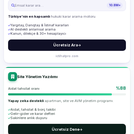
Emsal karar ara…
10.8M+
Türkiye'nin en kapsamlı
hukuki karar arama motoru.
Yargıtay, Danıştay & İstinaf kararları
AI destekli anlamsal arama
Kanun, dilekçe & 30+ hesaplayıcı
Ücretsiz Ara
ictihatpro.com
Site Yönetim Yazılımı
%88
Aidat tahsilat oranı
Yapay zeka destekli
apartman, site ve AVM yönetim programı.
Aidat, tahsilat & borç takibi
Gelir–gider ve karar defteri
Sakinlere anlık duyuru
Ücretsiz Dene