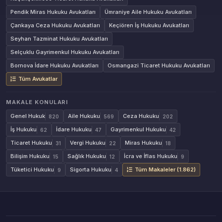
Pendik Miras Hukuku Avukatları
Ümraniye Aile Hukuku Avukatları
Çankaya Ceza Hukuku Avukatları
Keçiören İş Hukuku Avukatları
Seyhan Tazminat Hukuku Avukatları
Selçuklu Gayrimenkul Hukuku Avukatları
Bornova İdare Hukuku Avukatları
Osmangazi Ticaret Hukuku Avukatları
Tüm Avukatlar
MAKALE KONULARI
Genel Hukuk
Aile Hukuku
Ceza Hukuku
820
569
202
İş Hukuku
İdare Hukuku
Gayrimenkul Hukuku
62
47
42
Ticaret Hukuku
Vergi Hukuku
Miras Hukuku
31
22
18
Bilişim Hukuku
Sağlık Hukuku
İcra ve İflas Hukuku
15
12
9
Tüketici Hukuku
Sigorta Hukuku
Tüm Makaleler (1.862)
9
4