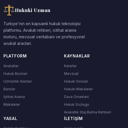
Hukuki Uzman
Turkiye'nin en kapsamli hukuk teknolojisi
platformu. Avukat rehberi, ictihat arama
motoru, mevzuat veritabani ve profesyonel
avukat araclari.
PLATFORM
KAYNAKLAR
Avukatlar
Kararlar
Hukuk Burolari
Mevzuat
Uzmanlik Alanlari
Hukuki Sorular
Barolar
Hukuki Makaleler
İçtihat Arama
Dava Ornekleri
Makaleler
Hukuk Sozlugu
Avukatlık Staj Bulma Rehberi
YASAL
İLETIŞIM