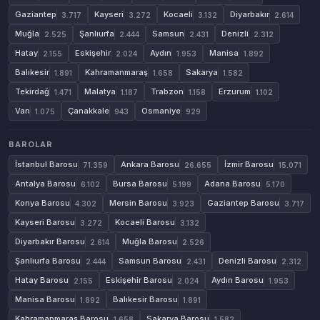
Gaziantep
Kayseri
Kocaeli
Diyarbakır
3.717
3.272
3.132
2.614
Muğla
Şanlıurfa
Samsun
Denizli
2.525
2.444
2.431
2.312
Hatay
Eskişehir
Aydın
Manisa
2.155
2.024
1.953
1.892
Balıkesir
Kahramanmaraş
Sakarya
1.891
1.658
1.582
Tekirdağ
Malatya
Trabzon
Erzurum
1.471
1.187
1.158
1.102
Van
Çanakkale
Osmaniye
1.075
943
929
BAROLAR
İstanbul Barosu
Ankara Barosu
İzmir Barosu
71.359
26.655
15.071
Antalya Barosu
Bursa Barosu
Adana Barosu
6.102
5.199
5.170
Konya Barosu
Mersin Barosu
Gaziantep Barosu
4.302
3.923
3.717
Kayseri Barosu
Kocaeli Barosu
3.272
3.132
Diyarbakır Barosu
Muğla Barosu
2.614
2.526
Şanlıurfa Barosu
Samsun Barosu
Denizli Barosu
2.444
2.431
2.312
Hatay Barosu
Eskişehir Barosu
Aydın Barosu
2.155
2.024
1.953
Manisa Barosu
Balıkesir Barosu
1.892
1.891
Kahramanmaraş Barosu
Sakarya Barosu
1.658
1.582