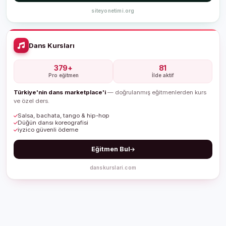
siteyonetimi.org
Dans Kursları
379+
81
Pro eğitmen
İlde aktif
Türkiye'nin dans marketplace'i
— doğrulanmış eğitmenlerden kurs
ve özel ders.
Salsa, bachata, tango & hip-hop
Düğün dansı koreografisi
iyzico güvenli ödeme
Eğitmen Bul
danskurslari.com