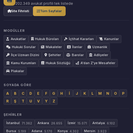
202.349 avukat profili tek listede
Site Fihristi
Tüm Sayfalar
MODÜLLER
Avukatlar
Hukuk Büroları
İçtihat Kararları
Kanunlar
Hukuki Sorular
Makaleler
İlanlar
Uzmanlık
İlçe Uzman Dizini
Şehirler
Barolar
Adliyeler
Kamu Kurumları
Hukuk Sözlüğü
A'dan Z'ye Mesafeler
Plakalar
SOYADA GÖRE
A
B
C
D
E
F
G
H
İ
J
K
L
M
N
O
P
R
Ş
T
U
V
Y
Z
ŞEHIRLER
İstanbul
Ankara
İzmir
Antalya
71.362
26.655
15.071
6.102
Bursa
Adana
Konya
Mersin
5.199
5.170
4.302
3.923