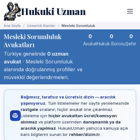
Hukuki Uzman
Ana Sayfa
Uzmanlık Alanları
Mesleki Sorumluluk
Mesleki Sorumluluk
0
0
0
Avukatları
Avukat
Hukuk Bürosu
Şehir
Türkiye genelinde
0 uzman
avukat
· Mesleki Sorumluluk
alanında doğrulanmış profiller ve
müvekkil değerlendirmeleri.
Bağımsız, tarafsız ve ücretsiz dizin — aracılık
yapmıyoruz.
Tüm listelemeler her sayfa yenilemesinde
rastgele
sıralanır; hiçbir avukat öne çıkarılmaz.
Listeleme için
hiçbir avukattan ücret/komisyon
alınmaz
ve platform üzerinden
danışmanlık ya da
aracılık yapılmaz
. HukukiUzman yalnızca kamuya açık
baro bilgilerini sunan bir
rehber/dizin
dir.