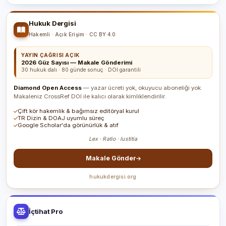
Hukuk Dergisi
Hakemli · Açık Erişim · CC BY 4.0
YAYIN ÇAĞRISI AÇIK
2026 Güz Sayısı — Makale Gönderimi
30 hukuk dalı · 80 günde sonuç · DOI garantili
Diamond Open Access
— yazar ücreti yok, okuyucu aboneliği yok.
Makaleniz CrossRef DOI ile kalıcı olarak kimliklendirilir.
Çift kör hakemlik & bağımsız editöryal kurul
TR Dizin & DOAJ uyumlu süreç
Google Scholar'da görünürlük & atıf
Lex · Ratio · Iustitia
Makale Gönder
hukukdergisi.org
İçtihat Pro