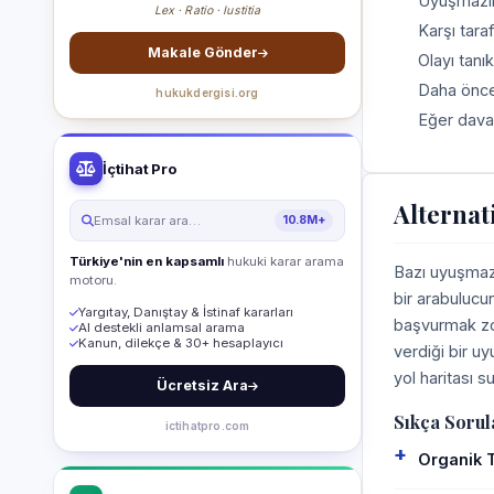
Uyuşmazlığ
Lex · Ratio · Iustitia
Karşı tara
Makale Gönder
Olayı tanık
Daha önce 
hukukdergisi.org
Eğer dava
İçtihat Pro
Alternat
Emsal karar ara…
10.8M+
Türkiye'nin en kapsamlı
hukuki karar arama
Bazı uyuşmazl
motoru.
bir arabulucu
Yargıtay, Danıştay & İstinaf kararları
başvurmak zor
AI destekli anlamsal arama
Kanun, dilekçe & 30+ hesaplayıcı
verdiği bir u
yol haritası su
Ücretsiz Ara
Sıkça Sorul
ictihatpro.com
Organik T