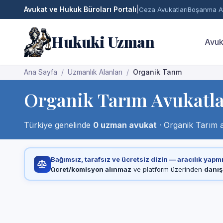
Avukat ve Hukuk Büroları Portalı
|
Ceza Avukatları
Boşanma Av
Hukuki Uzman
Avuk
Ana Sayfa
Uzmanlık Alanları
Organik Tarım
Organik Tarım Avukatla
Türkiye genelinde
0 uzman avukat
· Organik Tarım a
Bağımsız, tarafsız ve ücretsiz dizin — aracılık yapm
ücret/komisyon alınmaz
ve platform üzerinden
danış