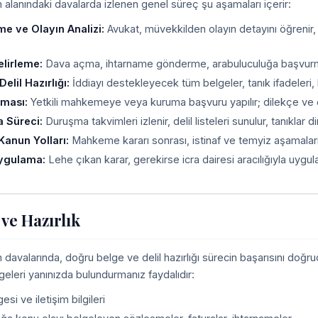
 alanındaki davalarda izlenen genel süreç şu aşamaları içerir:
me ve Olayın Analizi:
Avukat, müvekkilden olayın detayını öğrenir
elirleme:
Dava açma, ihtarname gönderme, arabuluculuğa başvurma ve
elil Hazırlığı:
İddiayı destekleyecek tüm belgeler, tanık ifadeleri, bili
lması:
Yetkili mahkemeye veya kuruma başvuru yapılır; dilekçe ve ekl
 Süreci:
Duruşma takvimleri izlenir, delil listeleri sunulur, tanıklar dinle
Kanun Yolları:
Mahkeme kararı sonrası, istinaf ve temyiz aşamaların
Uygulama:
Lehe çıkan karar, gerekirse icra dairesi aracılığıyla uygula
 ve Hazırlık
 davalarında, doğru belge ve delil hazırlığı sürecin başarısını doğr
geleri yanınızda bulundurmanız faydalıdır:
esi ve iletişim bilgileri