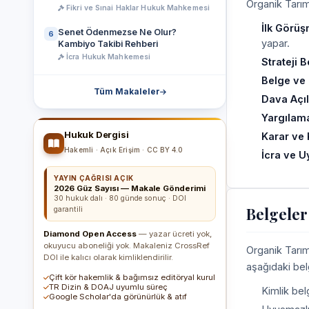
Organik Tarım
Fikri ve Sınai Haklar Hukuk Mahkemesi
İlk Görüş
Senet Ödenmezse Ne Olur?
6
yapar.
Kambiyo Takibi Rehberi
İcra Hukuk Mahkemesi
Strateji B
Belge ve D
Tüm Makaleler
Dava Açı
Yargılama
Hukuk Dergisi
Karar ve 
Hakemli · Açık Erişim · CC BY 4.0
İcra ve 
YAYIN ÇAĞRISI AÇIK
2026 Güz Sayısı — Makale Gönderimi
30 hukuk dalı · 80 günde sonuç · DOI
Belgeler
garantili
Diamond Open Access
— yazar ücreti yok,
okuyucu aboneliği yok. Makaleniz CrossRef
Organik Tarım
DOI ile kalıcı olarak kimliklendirilir.
aşağıdaki bel
Çift kör hakemlik & bağımsız editöryal kurul
TR Dizin & DOAJ uyumlu süreç
Kimlik belg
Google Scholar'da görünürlük & atıf