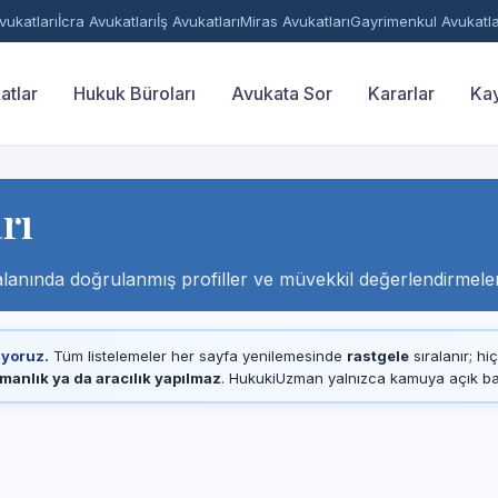
ukatları
İcra Avukatları
İş Avukatları
Miras Avukatları
Gayrimenkul Avukatla
atlar
Hukuk Büroları
Avukata Sor
Kararlar
Kay
rı
lanında doğrulanmış profiller ve müvekkil değerlendirmeler
ıyoruz.
Tüm listelemeler her sayfa yenilemesinde
rastgele
sıralanır; hi
manlık ya da aracılık yapılmaz
. HukukiUzman yalnızca kamuya açık baro