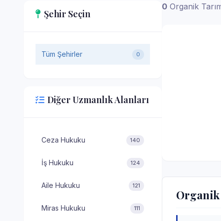
0
Organik Tarım
Şehir Seçin
Tüm Şehirler
0
Diğer Uzmanlık Alanları
Ceza Hukuku
140
İş Hukuku
124
Aile Hukuku
121
Organik 
Miras Hukuku
111