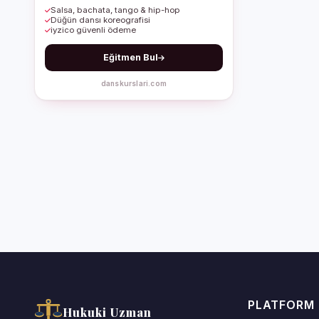
Salsa, bachata, tango & hip-hop
Düğün dansı koreografisi
iyzico güvenli ödeme
Eğitmen Bul
danskurslari.com
PLATFORM
Hukuki Uzman