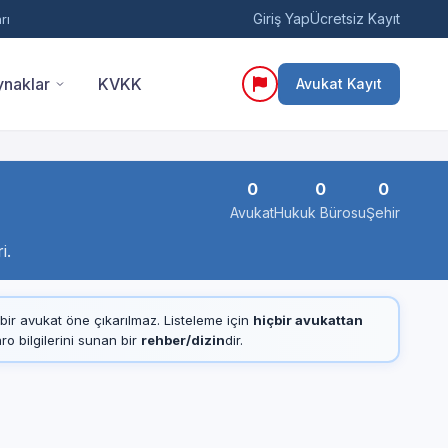
Giriş Yap
Ücretsiz Kayıt
rı
naklar
KVKK
Avukat Kayıt
0
0
0
Avukat
Hukuk Bürosu
Şehir
i.
çbir avukat öne çıkarılmaz. Listeleme için
hiçbir avukattan
 bilgilerini sunan bir
rehber/dizin
dir.