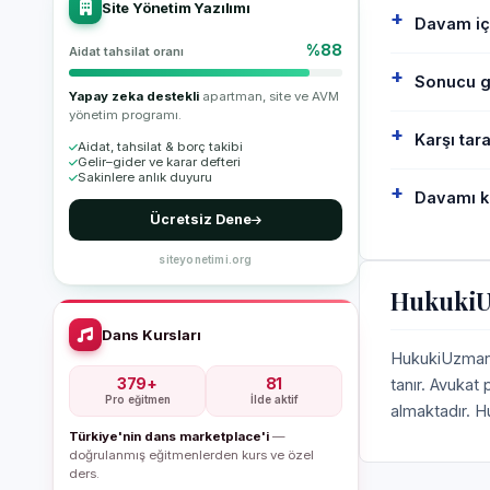
Site Yönetim Yazılımı
Davam iç
%88
Aidat tahsilat oranı
Sonucu ga
Yapay zeka destekli
apartman, site ve AVM
yönetim programı.
Karşı tar
Aidat, tahsilat & borç takibi
Gelir–gider ve karar defteri
Sakinlere anlık duyuru
Davamı k
Ücretsiz Dene
siteyonetimi.org
HukukiU
Dans Kursları
HukukiUzman, 
379+
81
tanır. Avukat
Pro eğitmen
İlde aktif
almaktadır. H
Türkiye'nin dans marketplace'i
—
doğrulanmış eğitmenlerden kurs ve özel
ders.