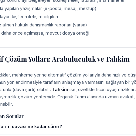
a konu olayı belgeleyen sözleşmeler, faturalar, ihtarnameler
fla yapılan yazışmalar (e-posta, mesaj, mektup)
layan kişilerin iletişim bilgileri
alınan hukuki danışmanlık raporları (varsa)
 daha önce açılmışsa, mevcut dosya örneği
if Çözüm Yolları: Arabuluculuk ve Tahkim
ıklar, mahkeme yerine alternatif çözüm yollarıyla daha hızlı ve düşü
nun yönlendirmesiyle tarafların anlaşmaya varmasını sağlayan bir yö
unlu (dava şartı) olabilir.
Tahkim
ise, özellikle ticari uyuşmazlık
yuşmazlık çözüm yöntemidir. Organik Tarım alanında uzman avukat, 
nabilir.
an Sorular
arım davası ne kadar sürer?