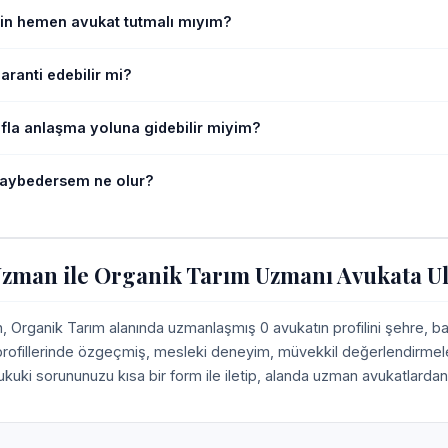
in hemen avukat tutmalı mıyım?
ranti edebilir mi?
afla anlaşma yoluna gidebilir miyim?
aybedersem ne olur?
zman ile Organik Tarım Uzmanı Avukata Ul
Organik Tarım alanında uzmanlaşmış 0 avukatın profilini şehre, b
 profillerinde özgeçmiş, mesleki deneyim, müvekkil değerlendirmeleri,
ukuki sorununuzu kısa bir form ile iletip, alanda uzman avukatlardan 