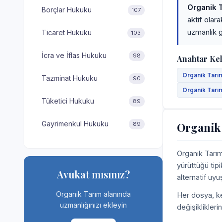
Organik 
Borçlar Hukuku
107
aktif olar
uzmanlık g
Ticaret Hukuku
103
İcra ve İflas Hukuku
98
Anahtar Ke
Organik Tarım
Tazminat Hukuku
90
Organik Tarım
Tüketici Hukuku
89
Gayrimenkul Hukuku
Organik
89
Organik Tarım
yürüttüğü tipi
Avukat mısınız?
alternatif uy
Organik Tarım alanında
Her dosya, ke
uzmanlığınızı ekleyin
değişiklikleri