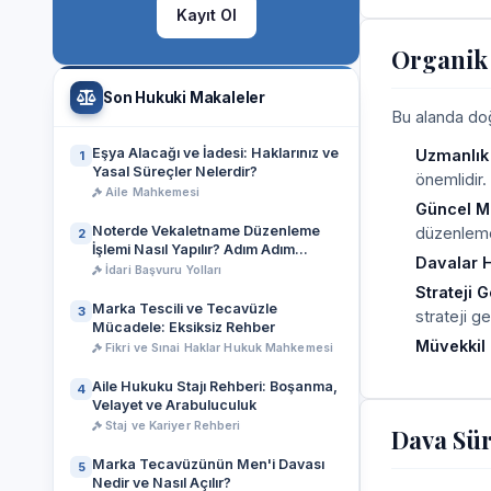
Kayıt Ol
Organik 
Son Hukuki Makaleler
Bu alanda doğr
Eşya Alacağı ve İadesi: Haklarınız ve
Uzmanlık
1
Yasal Süreçler Nelerdir?
önemlidir.
Aile Mahkemesi
Güncel Me
Noterde Vekaletname Düzenleme
düzenlemel
2
İşlemi Nasıl Yapılır? Adım Adım
Davalar H
Rehber
İdari Başvuru Yolları
Strateji 
Marka Tescili ve Tecavüzle
3
strateji gel
Mücadele: Eksiksiz Rehber
Müvekkil 
Fikri ve Sınai Haklar Hukuk Mahkemesi
Aile Hukuku Stajı Rehberi: Boşanma,
4
Velayet ve Arabuluculuk
Staj ve Kariyer Rehberi
Dava Sür
Marka Tecavüzünün Men'i Davası
5
Nedir ve Nasıl Açılır?