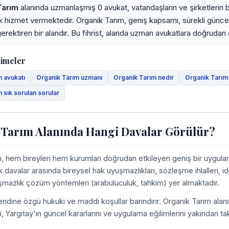
Tarım
alanında uzmanlaşmış 0 avukat, vatandaşların ve şirketlerin bu
ak hizmet vermektedir. Organik Tarım, geniş kapsamı, sürekli günc
erektiren bir alandır. Bu fihrist, alanda uzman avukatlara doğrudan er
limeler
 avukatı
Organik Tarım uzmanı
Organik Tarım nedir
Organik Tarım
 sık sorulan sorular
 Tarım Alanında Hangi Davalar Görülür?
, hem bireyleri hem kurumları doğrudan etkileyen geniş bir uygulam
k davalar arasında bireysel hak uyuşmazlıkları, sözleşme ihlalleri, id
uşmazlık çözüm yöntemleri (arabuluculuk, tahkim) yer almaktadır.
ndine özgü hukuki ve maddi koşullar barındırır. Organik Tarım alanı
ni, Yargıtay'ın güncel kararlarını ve uygulama eğilimlerini yakından t