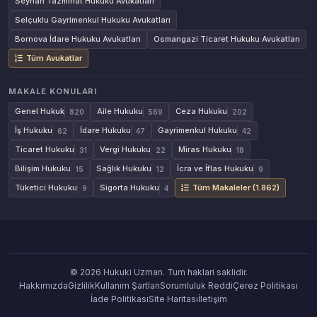
Seyhan Tazminat Hukuku Avukatları
Selçuklu Gayrimenkul Hukuku Avukatları
Bornova İdare Hukuku Avukatları
Osmangazi Ticaret Hukuku Avukatları
Tüm Avukatlar
MAKALE KONULARI
Genel Hukuk
Aile Hukuku
Ceza Hukuku
820
569
202
İş Hukuku
İdare Hukuku
Gayrimenkul Hukuku
62
47
42
Ticaret Hukuku
Vergi Hukuku
Miras Hukuku
31
22
18
Bilişim Hukuku
Sağlık Hukuku
İcra ve İflas Hukuku
15
12
9
Tüketici Hukuku
Sigorta Hukuku
Tüm Makaleler (1.862)
9
4
© 2026 Hukuki Uzman. Tum haklari saklidir.
Hakkımızda
Gizlilik
Kullanım Şartları
Sorumluluk Reddi
Çerez Politikası
İade Politikası
Site Haritası
İletişim