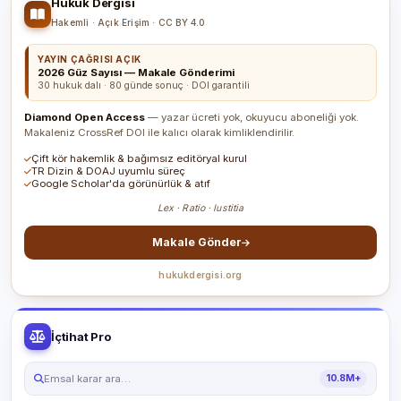
Hukuk Dergisi
Hakemli · Açık Erişim · CC BY 4.0
YAYIN ÇAĞRISI AÇIK
2026 Güz Sayısı — Makale Gönderimi
30 hukuk dalı · 80 günde sonuç · DOI garantili
Diamond Open Access
— yazar ücreti yok, okuyucu aboneliği yok.
Makaleniz CrossRef DOI ile kalıcı olarak kimliklendirilir.
Çift kör hakemlik & bağımsız editöryal kurul
TR Dizin & DOAJ uyumlu süreç
Google Scholar'da görünürlük & atıf
Lex · Ratio · Iustitia
Makale Gönder
hukukdergisi.org
İçtihat Pro
Emsal karar ara…
10.8M+