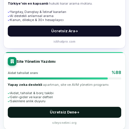
Türkiye'nin en kapsamlı
hukuki karar arama motoru.
Yargıtay, Danıştay & İstinaf kararları
AI destekli anlamsal arama
Kanun, dilekçe & 30+ hesaplayıcı
Ücretsiz Ara
ictihatpro.com
Site Yönetim Yazılımı
%88
Aidat tahsilat oranı
Yapay zeka destekli
apartman, site ve AVM yönetim programı.
Aidat, tahsilat & borç takibi
Gelir–gider ve karar defteri
Sakinlere anlık duyuru
Ücretsiz Dene
siteyonetimi.org