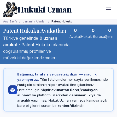
Hukuki Uzman
Ana Sayfa
Uzmanlık Alanları
Patent Hukuku
Patent Hukuku Avukatları
0
0
0
Avukat
Hukuk Bürosu
Şehir
Türkiye genelinde
0 uzman
avukat
· Patent Hukuku alanında
doğrulanmış profiller ve
müvekkil değerlendirmeleri.
Bağımsız, tarafsız ve ücretsiz dizin — aracılık
yapmıyoruz.
Tüm listelemeler her sayfa yenilemesinde
rastgele
sıralanır; hiçbir avukat öne çıkarılmaz.
Listeleme için
hiçbir avukattan ücret/komisyon
alınmaz
ve platform üzerinden
danışmanlık ya da
aracılık yapılmaz
. HukukiUzman yalnızca kamuya açık
baro bilgilerini sunan bir
rehber/dizin
dir.