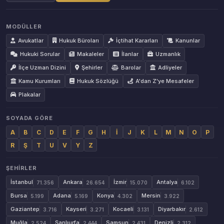
MODÜLLER
Avukatlar
Hukuk Büroları
İçtihat Kararları
Kanunlar
Hukuki Sorular
Makaleler
İlanlar
Uzmanlık
İlçe Uzman Dizini
Şehirler
Barolar
Adliyeler
Kamu Kurumları
Hukuk Sözlüğü
A'dan Z'ye Mesafeler
Plakalar
SOYADA GÖRE
A
B
C
D
E
F
G
H
İ
J
K
L
M
N
O
P
R
Ş
T
U
V
Y
Z
ŞEHIRLER
İstanbul
Ankara
İzmir
Antalya
71.356
26.654
15.070
6.102
Bursa
Adana
Konya
Mersin
5.199
5.169
4.302
3.922
Gaziantep
Kayseri
Kocaeli
Diyarbakır
3.716
3.271
3.131
2.612
Muğla
Şanlıurfa
Samsun
Denizli
2.524
2.444
2.431
2.312