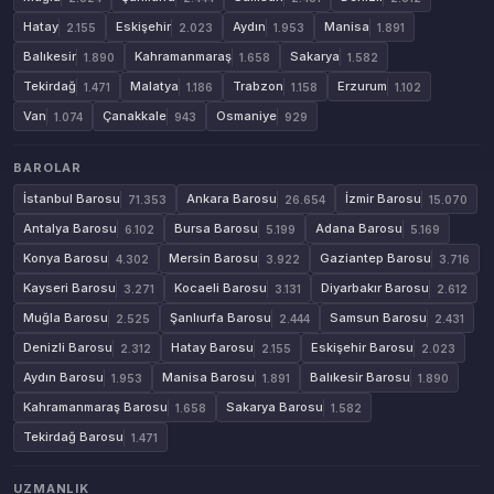
Hatay
Eskişehir
Aydın
Manisa
2.155
2.023
1.953
1.891
Balıkesir
Kahramanmaraş
Sakarya
1.890
1.658
1.582
Tekirdağ
Malatya
Trabzon
Erzurum
1.471
1.186
1.158
1.102
Van
Çanakkale
Osmaniye
1.074
943
929
BAROLAR
İstanbul Barosu
Ankara Barosu
İzmir Barosu
71.353
26.654
15.070
Antalya Barosu
Bursa Barosu
Adana Barosu
6.102
5.199
5.169
Konya Barosu
Mersin Barosu
Gaziantep Barosu
4.302
3.922
3.716
Kayseri Barosu
Kocaeli Barosu
Diyarbakır Barosu
3.271
3.131
2.612
Muğla Barosu
Şanlıurfa Barosu
Samsun Barosu
2.525
2.444
2.431
Denizli Barosu
Hatay Barosu
Eskişehir Barosu
2.312
2.155
2.023
Aydın Barosu
Manisa Barosu
Balıkesir Barosu
1.953
1.891
1.890
Kahramanmaraş Barosu
Sakarya Barosu
1.658
1.582
Tekirdağ Barosu
1.471
UZMANLIK