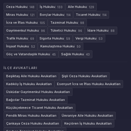
Ceza Hukuku
İş Hukuku
Aile Hukuku
148
133
129
Miras Hukuku
Borçlar Hukuku
Ticaret Hukuku
121
114
114
İcra ve İflas Hukuku
Tazminat Hukuku
105
98
Gayrimenkul Hukuku
Tüketici Hukuku
İdare Hukuku
96
96
88
Trafik Hukuku
Sigorta Hukuku
Vergi Hukuku
69
59
53
İnşaat Hukuku
Kamulaştırma Hukuku
52
50
Göç ve Vatandaşlık Hukuku
Sağlık Hukuku
45
43
İLÇE AVUKATLARI
Beşiktaş Aile Hukuku Avukatları
Şişli Ceza Hukuku Avukatları
Kadıköy İş Hukuku Avukatları
Esenyurt İcra ve İflas Hukuku Avukatları
Üsküdar Gayrimenkul Hukuku Avukatları
Bağcılar Tazminat Hukuku Avukatları
Küçükçekmece Ticaret Hukuku Avukatları
Pendik Miras Hukuku Avukatları
Ümraniye Aile Hukuku Avukatları
Çankaya Ceza Hukuku Avukatları
Keçiören İş Hukuku Avukatları