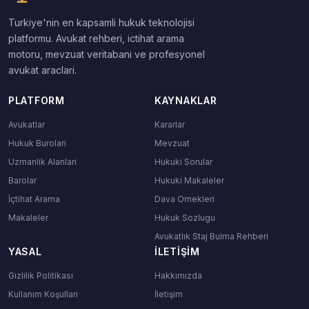
Turkiye'nin en kapsamli hukuk teknolojisi
platformu. Avukat rehberi, ictihat arama
motoru, mevzuat veritabani ve profesyonel
avukat araclari.
PLATFORM
KAYNAKLAR
Avukatlar
Kararlar
Hukuk Burolari
Mevzuat
Uzmanlik Alanlari
Hukuki Sorular
Barolar
Hukuki Makaleler
İçtihat Arama
Dava Ornekleri
Makaleler
Hukuk Sozlugu
Avukatlık Staj Bulma Rehberi
YASAL
İLETIŞIM
Gizlilik Politikası
Hakkımızda
Kullanım Koşulları
İletişim