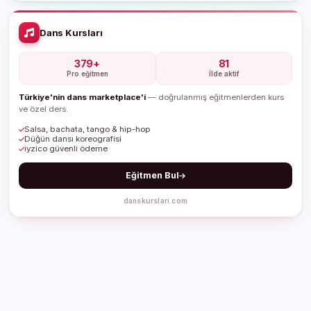
Dans Kursları
379+
81
Pro eğitmen
İlde aktif
Türkiye'nin dans marketplace'i
— doğrulanmış eğitmenlerden kurs
ve özel ders.
Salsa, bachata, tango & hip-hop
Düğün dansı koreografisi
iyzico güvenli ödeme
Eğitmen Bul
danskurslari.com