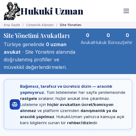
Hukuki Uzman
Ana Sayfa
Uzmanlık Alanları
Site Yönetimi
Site Yönetimi Avukatları
0
0
0
Avukat
Hukuk Bürosu
Şehir
Türkiye genelinde
0 uzman
avukat
· Site Yönetimi alanında
doğrulanmış profiller ve
müvekkil değerlendirmeleri.
Bağımsız, tarafsız ve ücretsiz dizin — aracılık
yapmıyoruz.
Tüm listelemeler her sayfa yenilemesinde
rastgele
sıralanır; hiçbir avukat öne çıkarılmaz.
Listeleme için
hiçbir avukattan ücret/komisyon
alınmaz
ve platform üzerinden
danışmanlık ya da
aracılık yapılmaz
. HukukiUzman yalnızca kamuya açık
baro bilgilerini sunan bir
rehber/dizin
dir.