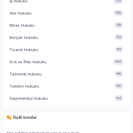
İş Hukuku
132
Aile Hukuku
128
Miras Hukuku
119
Borçlar Hukuku
113
Ticaret Hukuku
112
İcra ve İflas Hukuku
104
Tazminat Hukuku
98
Tüketici Hukuku
96
Gayrimenkul Hukuku
94
İlgili Sorular