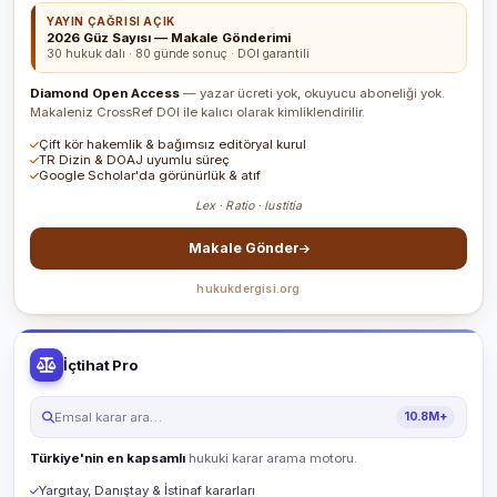
YAYIN ÇAĞRISI AÇIK
2026 Güz Sayısı — Makale Gönderimi
30 hukuk dalı · 80 günde sonuç · DOI garantili
Diamond Open Access
— yazar ücreti yok, okuyucu aboneliği yok.
Makaleniz CrossRef DOI ile kalıcı olarak kimliklendirilir.
Çift kör hakemlik & bağımsız editöryal kurul
TR Dizin & DOAJ uyumlu süreç
Google Scholar'da görünürlük & atıf
Lex · Ratio · Iustitia
Makale Gönder
hukukdergisi.org
İçtihat Pro
Emsal karar ara…
10.8M+
Türkiye'nin en kapsamlı
hukuki karar arama motoru.
Yargıtay, Danıştay & İstinaf kararları