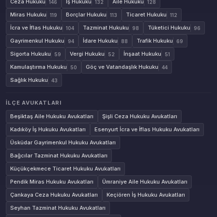
Ceza Hukuku
İş Hukuku
Aile Hukuku
146
132
128
Miras Hukuku
Borçlar Hukuku
Ticaret Hukuku
119
113
112
İcra ve İflas Hukuku
Tazminat Hukuku
Tüketici Hukuku
104
98
96
Gayrimenkul Hukuku
İdare Hukuku
Trafik Hukuku
94
88
69
Sigorta Hukuku
Vergi Hukuku
İnşaat Hukuku
59
52
51
Kamulaştırma Hukuku
Göç ve Vatandaşlık Hukuku
50
44
Sağlık Hukuku
43
İLÇE AVUKATLARI
Beşiktaş Aile Hukuku Avukatları
Şişli Ceza Hukuku Avukatları
Kadıköy İş Hukuku Avukatları
Esenyurt İcra ve İflas Hukuku Avukatları
Üsküdar Gayrimenkul Hukuku Avukatları
Bağcılar Tazminat Hukuku Avukatları
Küçükçekmece Ticaret Hukuku Avukatları
Pendik Miras Hukuku Avukatları
Ümraniye Aile Hukuku Avukatları
Çankaya Ceza Hukuku Avukatları
Keçiören İş Hukuku Avukatları
Seyhan Tazminat Hukuku Avukatları