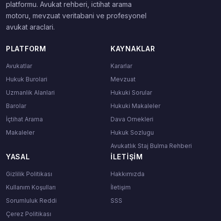
platformu. Avukat rehberi, ictihat arama
motoru, mevzuat veritabani ve profesyonel
avukat araclari.
PLATFORM
KAYNAKLAR
Avukatlar
Kararlar
Hukuk Burolari
Mevzuat
Uzmanlik Alanlari
Hukuki Sorular
Barolar
Hukuki Makaleler
İçtihat Arama
Dava Ornekleri
Makaleler
Hukuk Sozlugu
Avukatlık Staj Bulma Rehberi
YASAL
İLETIŞIM
Gizlilik Politikası
Hakkımızda
Kullanım Koşulları
İletişim
Sorumluluk Reddi
SSS
Çerez Politikası