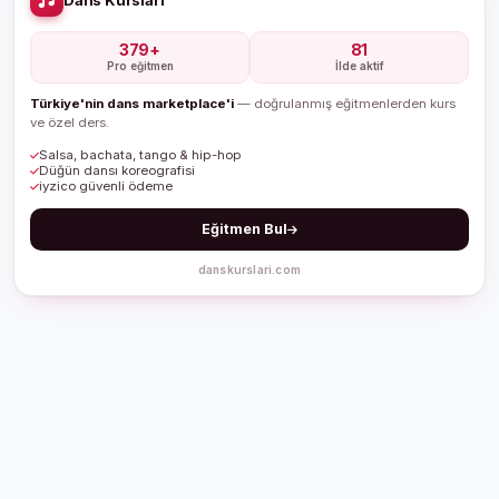
379+
81
Pro eğitmen
İlde aktif
Türkiye'nin dans marketplace'i
— doğrulanmış eğitmenlerden kurs
ve özel ders.
Salsa, bachata, tango & hip-hop
Düğün dansı koreografisi
iyzico güvenli ödeme
Eğitmen Bul
danskurslari.com