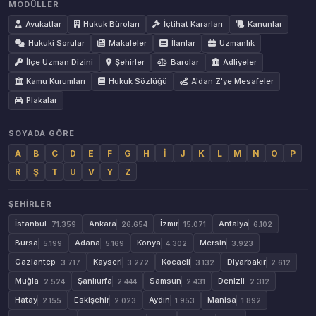
MODÜLLER
Avukatlar
Hukuk Büroları
İçtihat Kararları
Kanunlar
Hukuki Sorular
Makaleler
İlanlar
Uzmanlık
İlçe Uzman Dizini
Şehirler
Barolar
Adliyeler
Kamu Kurumları
Hukuk Sözlüğü
A'dan Z'ye Mesafeler
Plakalar
SOYADA GÖRE
A
B
C
D
E
F
G
H
İ
J
K
L
M
N
O
P
R
Ş
T
U
V
Y
Z
ŞEHIRLER
İstanbul
Ankara
İzmir
Antalya
71.359
26.654
15.071
6.102
Bursa
Adana
Konya
Mersin
5.199
5.169
4.302
3.923
Gaziantep
Kayseri
Kocaeli
Diyarbakır
3.717
3.272
3.132
2.612
Muğla
Şanlıurfa
Samsun
Denizli
2.524
2.444
2.431
2.312
Hatay
Eskişehir
Aydın
Manisa
2.155
2.023
1.953
1.892