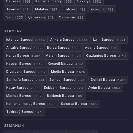
Balıkesir
Kahramanmaraş
Sakarya
1.891
1.658
1.582
Tekirdağ
Malatya
Trabzon
Erzurum
1.471
1.187
1.158
1.102
Van
Çanakkale
Osmaniye
1.075
943
929
BAROLAR
İstanbul Barosu
Ankara Barosu
İzmir Barosu
71.356
26.654
15.071
Antalya Barosu
Bursa Barosu
Adana Barosu
6.102
5.199
5.169
Konya Barosu
Mersin Barosu
Gaziantep Barosu
4.302
3.923
3.717
Kayseri Barosu
Kocaeli Barosu
3.272
3.132
Diyarbakır Barosu
Muğla Barosu
2.612
2.525
Şanlıurfa Barosu
Samsun Barosu
Denizli Barosu
2.444
2.431
2.312
Hatay Barosu
Eskişehir Barosu
Aydın Barosu
2.155
2.023
1.953
Manisa Barosu
Balıkesir Barosu
1.892
1.891
Kahramanmaraş Barosu
Sakarya Barosu
1.658
1.582
Tekirdağ Barosu
1.471
UZMANLIK