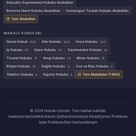
Selçuklu Gayrimenkul Hukuku Avukatları
Bornova İdare Hukuku Avukatları
Osmangazi Ticaret Hukuku Avukatları
Tüm Avukatlar
MAKALE KONULARI
Genel Hukuk
Aile Hukuku
Ceza Hukuku
820
569
202
İş Hukuku
İdare Hukuku
Gayrimenkul Hukuku
62
47
42
Ticaret Hukuku
Vergi Hukuku
Miras Hukuku
31
22
18
Bilişim Hukuku
Sağlık Hukuku
İcra ve İflas Hukuku
15
12
9
Tüketici Hukuku
Sigorta Hukuku
Tüm Makaleler (1.862)
9
4
© 2026 Hukuki Uzman. Tum haklari saklidir.
Hakkımızda
Gizlilik
Kullanım Şartları
Sorumluluk Reddi
Çerez Politikası
İade Politikası
Site Haritası
İletişim