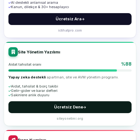
AI destekli anlamsal arama
Kanun, dilekçe & 30+ hesaplayıcı
Ücretsiz Ara
ictihatpro.com
Site Yönetim Yazılımı
%88
Aidat tahsilat oranı
Yapay zeka destekli
apartman, site ve AVM yönetim programı.
Aidat, tahsilat & borç takibi
Gelir–gider ve karar defteri
Sakinlere anlık duyuru
Ücretsiz Dene
siteyonetimi.org
Dans Kursları