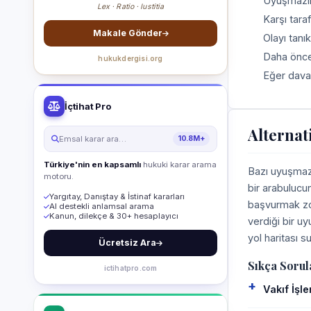
Uyuşmazlığ
Lex · Ratio · Iustitia
Karşı tara
Makale Gönder
Olayı tanık
Daha önce 
hukukdergisi.org
Eğer dava
İçtihat Pro
Alternat
Emsal karar ara…
10.8M+
Türkiye'nin en kapsamlı
hukuki karar arama
Bazı uyuşmazl
motoru.
bir arabulucu
Yargıtay, Danıştay & İstinaf kararları
başvurmak zor
AI destekli anlamsal arama
Kanun, dilekçe & 30+ hesaplayıcı
verdiği bir u
yol haritası su
Ücretsiz Ara
Sıkça Sorul
ictihatpro.com
Vakıf İşl