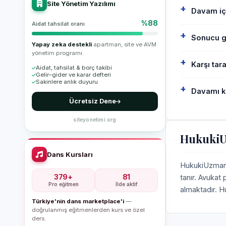
Site Yönetim Yazılımı
Davam iç
%88
Aidat tahsilat oranı
Sonucu ga
Yapay zeka destekli
apartman, site ve AVM
yönetim programı.
Karşı tar
Aidat, tahsilat & borç takibi
Gelir–gider ve karar defteri
Sakinlere anlık duyuru
Davamı k
Ücretsiz Dene
siteyonetimi.org
HukukiUz
Dans Kursları
HukukiUzman, 
379+
81
tanır. Avukat
Pro eğitmen
İlde aktif
almaktadır. H
Türkiye'nin dans marketplace'i
—
doğrulanmış eğitmenlerden kurs ve özel
ders.