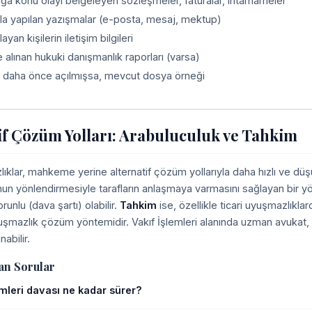
a konu olayı belgeleyen sözleşmeler, faturalar, ihtarnameler
fla yapılan yazışmalar (e-posta, mesaj, mektup)
layan kişilerin iletişim bilgileri
alınan hukuki danışmanlık raporları (varsa)
 daha önce açılmışsa, mevcut dosya örneği
if Çözüm Yolları: Arabuluculuk ve Tahkim
ıklar, mahkeme yerine alternatif çözüm yollarıyla daha hızlı ve düşü
nun yönlendirmesiyle tarafların anlaşmaya varmasını sağlayan bir yö
unlu (dava şartı) olabilir.
Tahkim
ise, özellikle ticari uyuşmazlık
yuşmazlık çözüm yöntemidir. Vakıf İşlemleri alanında uzman avukat, 
nabilir.
an Sorular
emleri davası ne kadar sürer?