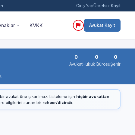
Giriş Yap
Ücretsiz Kayıt
rı
naklar
KVKK
Avukat Kayıt
0
0
0
Avukat
Hukuk Bürosu
Şehir
i.
çbir avukat öne çıkarılmaz. Listeleme için
hiçbir avukattan
 bilgilerini sunan bir
rehber/dizin
dir.