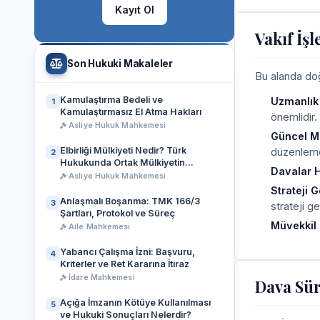
Kayıt Ol
Vakıf İş
Son Hukuki Makaleler
Bu alanda doğr
Kamulaştırma Bedeli ve
Uzmanlık
1
Kamulaştırmasız El Atma Hakları
önemlidir.
Asliye Hukuk Mahkemesi
Güncel Me
Elbirliği Mülkiyeti Nedir? Türk
düzenlemel
2
Hukukunda Ortak Mülkiyetin
Davalar H
Temelleri
Asliye Hukuk Mahkemesi
Strateji 
Anlaşmalı Boşanma: TMK 166/3
3
strateji gel
Şartları, Protokol ve Süreç
Müvekkil 
Aile Mahkemesi
Yabancı Çalışma İzni: Başvuru,
4
Kriterler ve Ret Kararına İtiraz
İdare Mahkemesi
Dava Sür
Açığa İmzanın Kötüye Kullanılması
5
ve Hukuki Sonuçları Nelerdir?