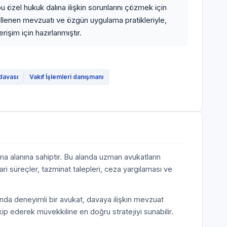
 özel hukuk dalına ilişkin sorunlarını çözmek için
ellenen mevzuatı ve özgün uygulama pratikleriyle,
işim için hazırlanmıştır.
 davası
Vakıf İşlemleri danışmanı
ma alanına sahiptir. Bu alanda uzman avukatların
ari süreçler, tazminat talepleri, ceza yargılaması ve
ında deneyimli bir avukat, davaya ilişkin mevzuat
akip ederek müvekkiline en doğru stratejiyi sunabilir.