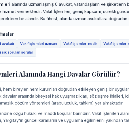
emleri
alanında uzmanlaşmış 0 avukat, vatandaşların ve şirketlerin bu
ak hizmet vermektedir. Vakıf İşlemleri, geniş kapsamı, sürekli günc
erektiren bir alandır. Bu fihrist, alanda uzman avukatlara doğrudan er
limeler
i avukatı
Vakıf İşlemleri uzmanı
Vakıf İşlemleri nedir
Vakıf İşlemleri
i sık sorulan sorular
lemleri Alanında Hangi Davalar Görülür?
ri, hem bireyleri hem kurumları doğrudan etkileyen geniş bir uygula
k davalar arasında bireysel hak uyuşmazlıkları, sözleşme ihlalleri, id
uşmazlık çözüm yöntemleri (arabuluculuk, tahkim) yer almaktadır.
ndine özgü hukuki ve maddi koşullar barındırır. Vakıf İşlemleri alan
ni, Yargıtay'ın güncel kararlarını ve uygulama eğilimlerini yakından t