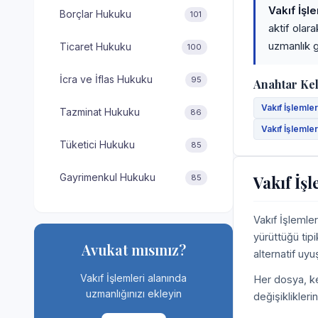
Vakıf İşl
Borçlar Hukuku
101
aktif olar
uzmanlık g
Ticaret Hukuku
100
İcra ve İflas Hukuku
95
Anahtar Ke
Vakıf İşlemler
Tazminat Hukuku
86
Vakıf İşlemler
Tüketici Hukuku
85
Gayrimenkul Hukuku
Vakıf İş
85
Vakıf İşlemle
yürüttüğü tipi
Avukat mısınız?
alternatif uy
Vakıf İşlemleri alanında
Her dosya, ke
uzmanlığınızı ekleyin
değişiklikleri