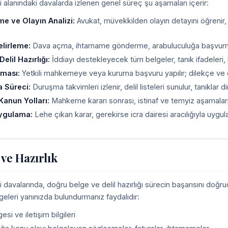
ri alanındaki davalarda izlenen genel süreç şu aşamaları içerir:
me ve Olayın Analizi:
Avukat, müvekkilden olayın detayını öğrenir
elirleme:
Dava açma, ihtarname gönderme, arabuluculuğa başvurma ve
elil Hazırlığı:
İddiayı destekleyecek tüm belgeler, tanık ifadeleri, bili
lması:
Yetkili mahkemeye veya kuruma başvuru yapılır; dilekçe ve ekl
 Süreci:
Duruşma takvimleri izlenir, delil listeleri sunulur, tanıklar dinle
Kanun Yolları:
Mahkeme kararı sonrası, istinaf ve temyiz aşamaların
Uygulama:
Lehe çıkan karar, gerekirse icra dairesi aracılığıyla uygula
 ve Hazırlık
i davalarında, doğru belge ve delil hazırlığı sürecin başarısını doğ
geleri yanınızda bulundurmanız faydalıdır:
esi ve iletişim bilgileri