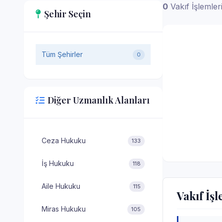
0
Vakıf İşlemler
Şehir Seçin
Tüm Şehirler
0
Diğer Uzmanlık Alanları
Ceza Hukuku
133
İş Hukuku
118
Aile Hukuku
115
Vakıf İş
Miras Hukuku
105