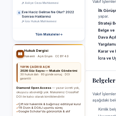
Vakıf İşlemle
Asliye Ceza Mahkemesi
İlk Görüş
Eve Haciz Gelirse Ne Olur? 2022
6
yapar.
Sonrası Haklarınız
İcra Hukuk Mahkemesi
Strateji B
Belge ve D
Tüm Makaleler
Dava Açı
Yargılama
Hukuk Dergisi
Karar ve 
Hakemli · Açık Erişim · CC BY 4.0
İcra ve 
YAYIN ÇAĞRISI AÇIK
2026 Güz Sayısı — Makale Gönderimi
30 hukuk dalı · 80 günde sonuç · DOI
Belgeler
garantili
Diamond Open Access
— yazar ücreti yok,
okuyucu aboneliği yok. Makaleniz CrossRef
Vakıf İşlemler
DOI ile kalıcı olarak kimliklendirilir.
aşağıdaki bel
Çift kör hakemlik & bağımsız editöryal kurul
TR Dizin & DOAJ uyumlu süreç
Kimlik belg
Google Scholar'da görünürlük & atıf