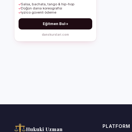
Salsa, bachata, tango & hip-hop
Düğün dansı koreografisi
iyzico güvenli ödeme
Eğitmen Bul
danskurslari.com
PLATFORM
Hukuki Uzman