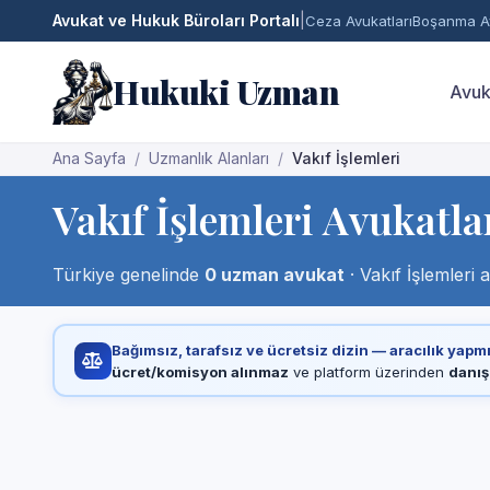
Avukat ve Hukuk Büroları Portalı
|
Ceza Avukatları
Boşanma Av
Hukuki Uzman
Avuk
Ana Sayfa
Uzmanlık Alanları
Vakıf İşlemleri
Vakıf İşlemleri Avukatla
Türkiye genelinde
0 uzman avukat
· Vakıf İşlemleri
Bağımsız, tarafsız ve ücretsiz dizin — aracılık yapm
ücret/komisyon alınmaz
ve platform üzerinden
danış