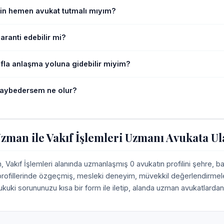
in hemen avukat tutmalı mıyım?
ranti edebilir mi?
afla anlaşma yoluna gidebilir miyim?
aybedersem ne olur?
man ile Vakıf İşlemleri Uzmanı Avukata Ul
Vakıf İşlemleri alanında uzmanlaşmış 0 avukatın profilini şehre, 
 profillerinde özgeçmiş, mesleki deneyim, müvekkil değerlendirmeleri,
ukuki sorununuzu kısa bir form ile iletip, alanda uzman avukatlardan 