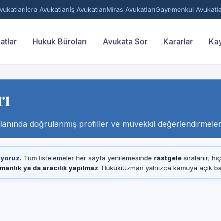
ukatları
İcra Avukatları
İş Avukatları
Miras Avukatları
Gayrimenkul Avukatla
atlar
Hukuk Büroları
Avukata Sor
Kararlar
Kay
rı
 alanında doğrulanmış profiller ve müvekkil değerlendirmeler
ıyoruz.
Tüm listelemeler her sayfa yenilemesinde
rastgele
sıralanır; hi
manlık ya da aracılık yapılmaz
. HukukiUzman yalnızca kamuya açık baro