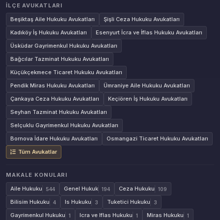
İLÇE AVUKATLARI
Beşiktaş Aile Hukuku Avukatları
Şişli Ceza Hukuku Avukatları
Kadıköy İş Hukuku Avukatları
Esenyurt İcra ve İflas Hukuku Avukatları
Üsküdar Gayrimenkul Hukuku Avukatları
Bağcılar Tazminat Hukuku Avukatları
Küçükçekmece Ticaret Hukuku Avukatları
Pendik Miras Hukuku Avukatları
Ümraniye Aile Hukuku Avukatları
Çankaya Ceza Hukuku Avukatları
Keçiören İş Hukuku Avukatları
Seyhan Tazminat Hukuku Avukatları
Selçuklu Gayrimenkul Hukuku Avukatları
Bornova İdare Hukuku Avukatları
Osmangazi Ticaret Hukuku Avukatları
Tüm Avukatlar
MAKALE KONULARI
Aile Hukuku
Genel Hukuk
Ceza Hukuku
544
194
109
Bilisim Hukuku
Is Hukuku
Tuketici Hukuku
4
3
3
Gayrimenkul Hukuku
Icra ve Iflas Hukuku
Miras Hukuku
1
1
1