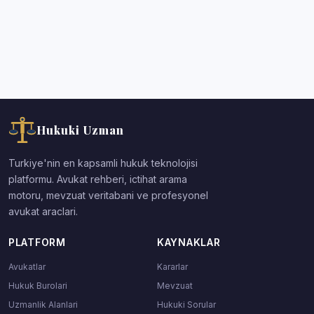
Hukuki Uzman
Turkiye'nin en kapsamli hukuk teknolojisi
platformu. Avukat rehberi, ictihat arama
motoru, mevzuat veritabani ve profesyonel
avukat araclari.
PLATFORM
KAYNAKLAR
Avukatlar
Kararlar
Hukuk Burolari
Mevzuat
Uzmanlik Alanlari
Hukuki Sorular