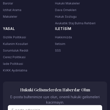
Barolar
Hukuki Makaleler
Ictihat Arama
Dava Ornekleri
Makaleler
Hukuk Sozlugu
Avukatlık Staj Bulma Rehberi
YASAL
ILETISIM
Gizlilik Politikasi
Hakkimizda
Kullanim Kosullari
Iletisim
Sorumluluk Reddi
SSS
Cerez Politikasi
Iade Politikasi
KVKK Aydinlatma
Hukuki Gelismelerden Haberdar Olun
E-posta bultenimize uye olun, onemli hukuki gelismeleri
kacirmayin.