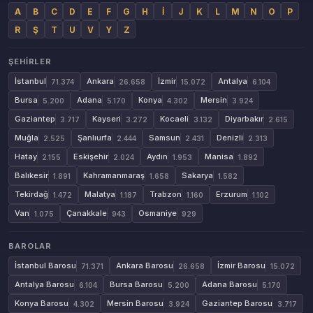
A
B
C
D
E
F
G
H
İ
J
K
L
M
N
O
P
R
Ş
T
U
V
Y
Z
ŞEHIRLER
İstanbul
Ankara
İzmir
Antalya
71.374
26.658
15.072
6.104
Bursa
Adana
Konya
Mersin
5.200
5.170
4.302
3.924
Gaziantep
Kayseri
Kocaeli
Diyarbakır
3.717
3.272
3.132
2.615
Muğla
Şanlıurfa
Samsun
Denizli
2.525
2.444
2.431
2.313
Hatay
Eskişehir
Aydın
Manisa
2.155
2.024
1.953
1.892
Balıkesir
Kahramanmaraş
Sakarya
1.891
1.658
1.582
Tekirdağ
Malatya
Trabzon
Erzurum
1.472
1.187
1.160
1.102
Van
Çanakkale
Osmaniye
1.075
943
929
BAROLAR
İstanbul Barosu
Ankara Barosu
İzmir Barosu
71.371
26.658
15.072
Antalya Barosu
Bursa Barosu
Adana Barosu
6.104
5.200
5.170
Konya Barosu
Mersin Barosu
Gaziantep Barosu
4.302
3.924
3.717