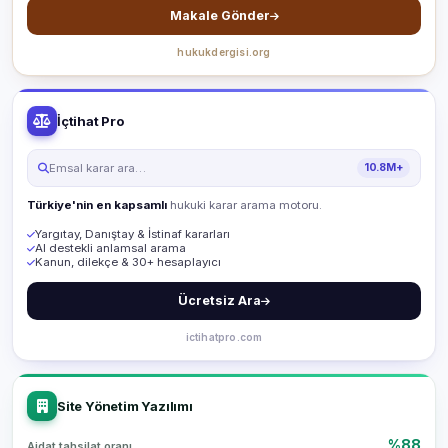
Makale Gönder
hukukdergisi.org
İçtihat Pro
Emsal karar ara…
10.8M+
Türkiye'nin en kapsamlı
hukuki karar arama motoru.
Yargıtay, Danıştay & İstinaf kararları
AI destekli anlamsal arama
Kanun, dilekçe & 30+ hesaplayıcı
Ücretsiz Ara
ictihatpro.com
Site Yönetim Yazılımı
%88
Aidat tahsilat oranı