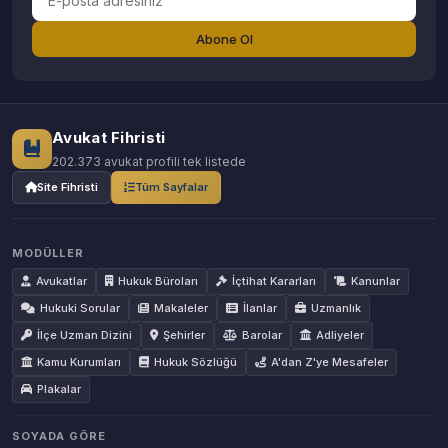
Abone Ol
Avukat Fihristi
202.373 avukat profili tek listede
Site Fihristi
Tüm Sayfalar
MODÜLLER
Avukatlar
Hukuk Büroları
İçtihat Kararları
Kanunlar
Hukuki Sorular
Makaleler
İlanlar
Uzmanlık
İlçe Uzman Dizini
Şehirler
Barolar
Adliyeler
Kamu Kurumları
Hukuk Sözlüğü
A'dan Z'ye Mesafeler
Plakalar
SOYADA GÖRE