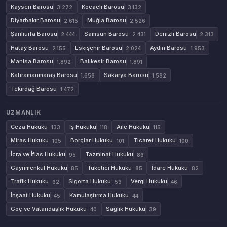
Kayseri Barosu
Kocaeli Barosu
3.272
3.132
Diyarbakır Barosu
Muğla Barosu
2.615
2.526
Şanlıurfa Barosu
Samsun Barosu
Denizli Barosu
2.444
2.431
2.313
Hatay Barosu
Eskişehir Barosu
Aydın Barosu
2.155
2.024
1.953
Manisa Barosu
Balıkesir Barosu
1.892
1.891
Kahramanmaraş Barosu
Sakarya Barosu
1.658
1.582
Tekirdağ Barosu
1.472
UZMANLIK
Ceza Hukuku
İş Hukuku
Aile Hukuku
133
118
115
Miras Hukuku
Borçlar Hukuku
Ticaret Hukuku
105
101
100
İcra ve İflas Hukuku
Tazminat Hukuku
95
86
Gayrimenkul Hukuku
Tüketici Hukuku
İdare Hukuku
85
85
82
Trafik Hukuku
Sigorta Hukuku
Vergi Hukuku
62
53
46
İnşaat Hukuku
Kamulaştırma Hukuku
45
44
Göç ve Vatandaşlık Hukuku
Sağlık Hukuku
40
39