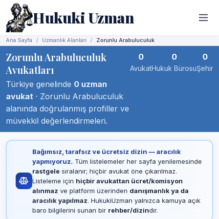
Hukuki Uzman
Ana Sayfa
Uzmanlık Alanları
Zorunlu Arabuluculuk
Zorunlu Arabuluculuk
0
0
0
Avukatları
Avukat
Hukuk Bürosu
Şehir
Türkiye genelinde
0 uzman
avukat
· Zorunlu Arabuluculuk
alanında doğrulanmış profiller ve
müvekkil değerlendirmeleri.
Bağımsız, tarafsız ve ücretsiz dizin — aracılık
yapmıyoruz.
Tüm listelemeler her sayfa yenilemesinde
rastgele
sıralanır; hiçbir avukat öne çıkarılmaz.
Listeleme için
hiçbir avukattan ücret/komisyon
alınmaz
ve platform üzerinden
danışmanlık ya da
aracılık yapılmaz
. HukukiUzman yalnızca kamuya açık
baro bilgilerini sunan bir
rehber/dizin
dir.