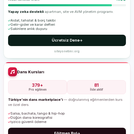
Yapay zeka destekli
apartman, site ve AVM yönetim programı.
Aidat, tahsilat & borç takibi
Gelir–gider ve karar defteri
Sakinlere anlık duyuru
Ücretsiz Dene
siteyonetimi.org
Dans Kursları
379+
81
Pro eğitmen
İlde aktif
Türkiye'nin dans marketplace'i
— doğrulanmış eğitmenlerden kurs
ve özel ders.
Salsa, bachata, tango & hip-hop
Düğün dansı koreografisi
iyzico güvenli ödeme
Eğitmen Bul