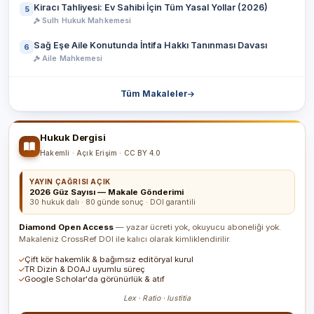
Kiracı Tahliyesi: Ev Sahibi İçin Tüm Yasal Yollar (2026)
5
Sulh Hukuk Mahkemesi
Sağ Eşe Aile Konutunda İntifa Hakkı Tanınması Davası
6
Aile Mahkemesi
Tüm Makaleler
Hukuk Dergisi
Hakemli · Açık Erişim · CC BY 4.0
YAYIN ÇAĞRISI AÇIK
2026 Güz Sayısı — Makale Gönderimi
30 hukuk dalı · 80 günde sonuç · DOI garantili
Diamond Open Access
— yazar ücreti yok, okuyucu aboneliği yok.
Makaleniz CrossRef DOI ile kalıcı olarak kimliklendirilir.
Çift kör hakemlik & bağımsız editöryal kurul
TR Dizin & DOAJ uyumlu süreç
Google Scholar'da görünürlük & atıf
Lex · Ratio · Iustitia