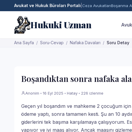
Avukat ve Hukuk Büroları Portalı
|
Ceza Avukatları
Boşanma Av
Hukuki Uzman
Avuk
Ana Sayfa
Soru-Cevap
Nafaka Davaları
Soru Detay
Boşandıktan sonra nafaka a
Anonim
•
16 Eyl 2025
•
Hatay
•
226 izlenme
Geçen yıl boşandım ve mahkeme 2 çocuğum için ay
ödeme yaptı, sonra tamamen kesti. Şu an 10 aydı
giderlerini tek başıma karşılamaya çalışıyorum. Esk
yapıyor ve iyi maaş alıyor. Ancak maaşını gizlemek