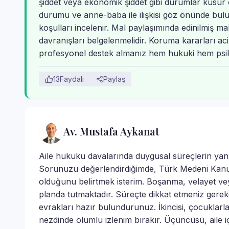
şiddet veya ekonomik şiddet gibi durumlar kusur 
durumu ve anne-baba ile ilişkisi göz önünde bulu
koşulları incelenir. Mal paylaşımında edinilmiş mall
davranışları belgelenmelidir. Koruma kararları a
profesyonel destek almanız hem hukuki hem psikol
13
Faydalı
Paylaş
Av. Mustafa Aykanat
Aile hukuku davalarında duygusal süreçlerin yanı
Sorunuzu değerlendirdiğimde, Türk Medeni Kanu
olduğunu belirtmek isterim. Boşanma, velayet v
planda tutmaktadır. Süreçte dikkat etmeniz gerek
evrakları hazır bulundurunuz. İkincisi, çocuklar
nezdinde olumlu izlenim bırakır. Üçüncüsü, aile i