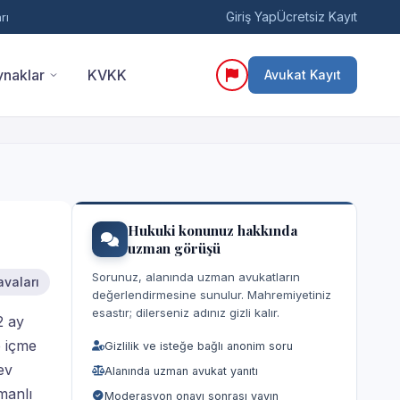
Giriş Yap
Ücretsiz Kayıt
rı
naklar
KVKK
Avukat Kayıt
Hukuki konunuz hakkında
uzman görüşü
Sorunuz, alanında uzman avukatların
vaları
değerlendirmesine sunulur. Mahremiyetiniz
esastır; dilerseniz adınız gizli kalır.
2 ay
e içme
Gizlilik ve isteğe bağlı anonim soru
ev
Alanında uzman avukat yanıtı
manlı
Moderasyon onayı sonrası yayın