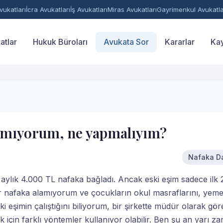
ukatları
İcra Avukatları
İş Avukatları
Miras Avukatları
Gayrimenkul Avukatla
atlar
Hukuk Büroları
Avukata Sor
Kararlar
Kay
lamıyorum, ne yapmalıyım?
Nafaka Da
lık 4.000 TL nafaka bağladı. Ancak eski eşim sadece ilk 
r nafaka alamıyorum ve çocukların okul masraflarını, yem
i eşimin çalıştığını biliyorum, bir şirkette müdür olarak gör
 için farklı yöntemler kullanıyor olabilir. Ben şu an yarı za