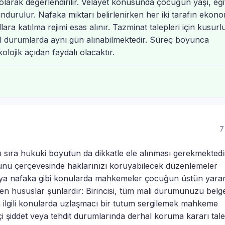
olarak değerlendirilir. Velayet konusunda çocuğun yaşı, eği
ndurulur. Nafaka miktarı belirlenirken her iki tarafın ekon
ara katılma rejimi esas alınır. Tazminat talepleri için kusurl
cil durumlarda aynı gün alınabilmektedir. Süreç boyunca
ojik açıdan faydalı olacaktır.
7
 sıra hukuki boyutun da dikkatle ele alınması gerekmektedi
nu çerçevesinde haklarınızı koruyabilecek düzenlemeler
eya nafaka gibi konularda mahkemeler çocuğun üstün yarar
en hususlar şunlardır: Birincisi, tüm mali durumunuzu belg
la ilgili konularda uzlaşmacı bir tutum sergilemek mahkeme
çi şiddet veya tehdit durumlarında derhal koruma kararı tal