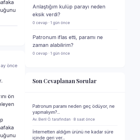
 nafaka
Anlaştığım kulüp parayı neden
lduğunu
eksik verdi?
0 cevap · 1 gün önce
Patronum iflas etti, paramı ne
zaman alabilirim?
0 cevap · 1 gün önce
 ay önce
Son Cevaplanan Sorular
r.
ını ön
eleyen
Patronum paramı neden geç ödüyor, ne
yapmalıyım?...
ep
Av. Beril Ö. tarafından · 8 saat önce
 nafaka
İnternetten aldığım ürünü ne kadar süre
lduğunu
içinde geri ver...