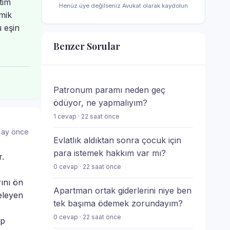
tim
Henüz üye değilseniz Avukat olarak kaydolun
omik
u eşin
Benzer Sorular
Patronum paramı neden geç
ödüyor, ne yapmalıyım?
1 cevap · 22 saat önce
 ay önce
Evlatlık aldıktan sonra çocuk için
para istemek hakkım var mı?
r.
0 cevap · 22 saat önce
ını ön
Apartman ortak giderlerini niye ben
eleyen
tek başıma ödemek zorundayım?
0 cevap · 22 saat önce
ep