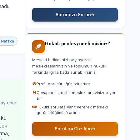
adı.
Sorunuzu Sorun
Nafaka
Hukuk profesyoneli misiniz?
Mesleki birikiminizi paylaşarak
meslektaşlarınızın ve toplumun hukuki
farkındalığına katkı sunabilirsiniz.
Profil görünürlüğünüzü artırır
Cevaplarınız dijital mesleki arşivinizde yer
alır
 ay önce
Hukuki sorulara yanıt vererek mesleki
görünürlüğünüzü artırın
uku
ecek
Sorulara Göz Atın
tma,