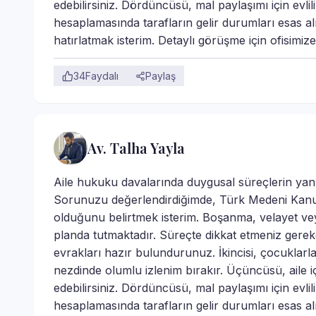
edebilirsiniz. Dördüncüsü, mal paylaşımı için evlilik
hesaplamasında tarafların gelir durumları esas 
hatırlatmak isterim. Detaylı görüşme için ofisimize 
34
Faydalı
Paylaş
Av. Talha Yayla
Aile hukuku davalarında duygusal süreçlerin yanı
Sorunuzu değerlendirdiğimde, Türk Medeni Kanu
olduğunu belirtmek isterim. Boşanma, velayet v
planda tutmaktadır. Süreçte dikkat etmeniz gerek
evrakları hazır bulundurunuz. İkincisi, çocuklar
nezdinde olumlu izlenim bırakır. Üçüncüsü, aile i
edebilirsiniz. Dördüncüsü, mal paylaşımı için evlilik
hesaplamasında tarafların gelir durumları esas 