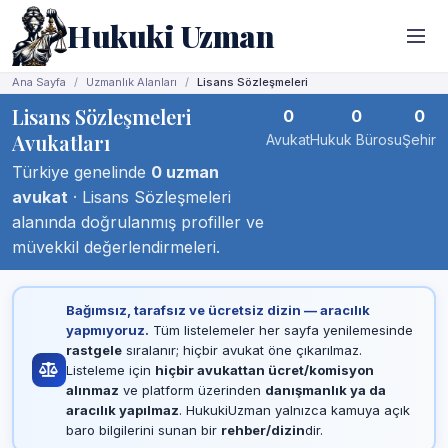
Hukuki Uzman
Ana Sayfa
Uzmanlık Alanları
Lisans Sözleşmeleri
Lisans Sözleşmeleri
0
0
0
Avukatları
Avukat
Hukuk Bürosu
Şehir
Türkiye genelinde
0 uzman
avukat
· Lisans Sözleşmeleri
alanında doğrulanmış profiller ve
müvekkil değerlendirmeleri.
Bağımsız, tarafsız ve ücretsiz dizin — aracılık
yapmıyoruz.
Tüm listelemeler her sayfa yenilemesinde
rastgele
sıralanır; hiçbir avukat öne çıkarılmaz.
Listeleme için
hiçbir avukattan ücret/komisyon
alınmaz
ve platform üzerinden
danışmanlık ya da
aracılık yapılmaz
. HukukiUzman yalnızca kamuya açık
baro bilgilerini sunan bir
rehber/dizin
dir.