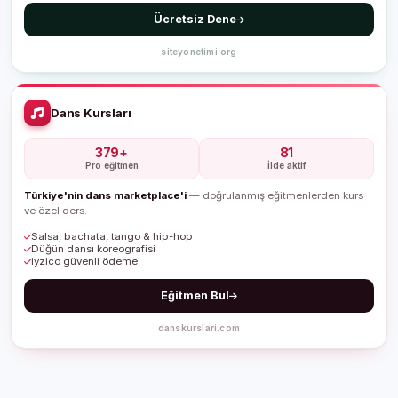
Ücretsiz Dene
siteyonetimi.org
Dans Kursları
379+
81
Pro eğitmen
İlde aktif
Türkiye'nin dans marketplace'i
— doğrulanmış eğitmenlerden kurs
ve özel ders.
Salsa, bachata, tango & hip-hop
Düğün dansı koreografisi
iyzico güvenli ödeme
Eğitmen Bul
danskurslari.com