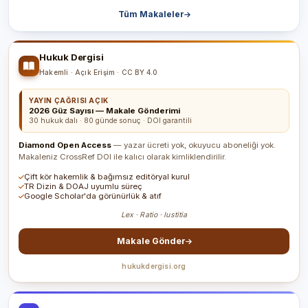
Tüm Makaleler
Hukuk Dergisi
Hakemli · Açık Erişim · CC BY 4.0
YAYIN ÇAĞRISI AÇIK
2026 Güz Sayısı — Makale Gönderimi
30 hukuk dalı · 80 günde sonuç · DOI garantili
Diamond Open Access
— yazar ücreti yok, okuyucu aboneliği yok.
Makaleniz CrossRef DOI ile kalıcı olarak kimliklendirilir.
Çift kör hakemlik & bağımsız editöryal kurul
TR Dizin & DOAJ uyumlu süreç
Google Scholar'da görünürlük & atıf
Lex · Ratio · Iustitia
Makale Gönder
hukukdergisi.org