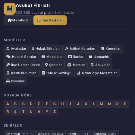
Avukat Fihristi
202.339 avukat profili tek listede
Site Fihristi
Tüm Sayfalar
MODÜLLER
Avukatlar
Hukuk Büroları
İçtihat Kararları
Kanunlar
Hukuki Sorular
Makaleler
İlanlar
Uzmanlık
İlçe Uzman Dizini
Şehirler
Barolar
Adliyeler
Kamu Kurumları
Hukuk Sözlüğü
A'dan Z'ye Mesafeler
Plakalar
SOYADA GÖRE
A
B
C
D
E
F
G
H
İ
J
K
L
M
N
O
P
R
Ş
T
U
V
Y
Z
ŞEHIRLER
İstanbul
Ankara
İzmir
Antalya
71.359
26.654
15.071
6.102