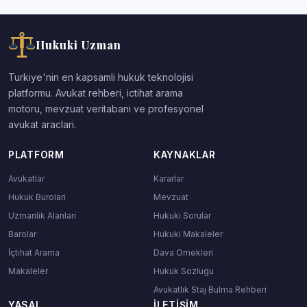
Hukuki Uzman
Turkiye'nin en kapsamli hukuk teknolojisi
platformu. Avukat rehberi, ictihat arama
motoru, mevzuat veritabani ve profesyonel
avukat araclari.
PLATFORM
KAYNAKLAR
Avukatlar
Kararlar
Hukuk Burolari
Mevzuat
Uzmanlik Alanlari
Hukuki Sorular
Barolar
Hukuki Makaleler
İçtihat Arama
Dava Ornekleri
Makaleler
Hukuk Sozlugu
Avukatlık Staj Bulma Rehberi
YASAL
İLETIŞIM