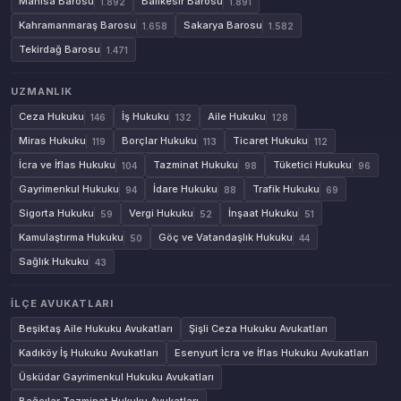
Manisa Barosu
Balıkesir Barosu
1.892
1.891
Kahramanmaraş Barosu
Sakarya Barosu
1.658
1.582
Tekirdağ Barosu
1.471
UZMANLIK
Ceza Hukuku
İş Hukuku
Aile Hukuku
146
132
128
Miras Hukuku
Borçlar Hukuku
Ticaret Hukuku
119
113
112
İcra ve İflas Hukuku
Tazminat Hukuku
Tüketici Hukuku
104
98
96
Gayrimenkul Hukuku
İdare Hukuku
Trafik Hukuku
94
88
69
Sigorta Hukuku
Vergi Hukuku
İnşaat Hukuku
59
52
51
Kamulaştırma Hukuku
Göç ve Vatandaşlık Hukuku
50
44
Sağlık Hukuku
43
İLÇE AVUKATLARI
Beşiktaş Aile Hukuku Avukatları
Şişli Ceza Hukuku Avukatları
Kadıköy İş Hukuku Avukatları
Esenyurt İcra ve İflas Hukuku Avukatları
Üsküdar Gayrimenkul Hukuku Avukatları