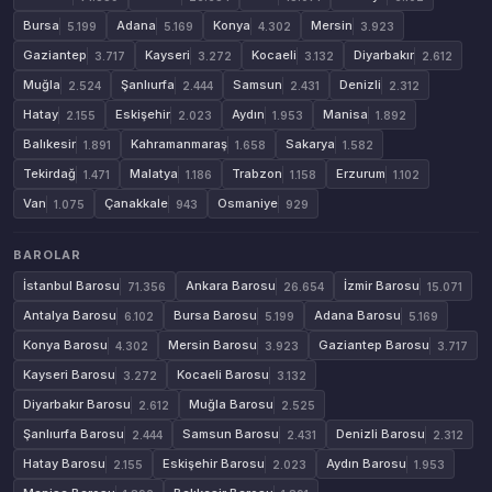
Bursa
Adana
Konya
Mersin
5.199
5.169
4.302
3.923
Gaziantep
Kayseri
Kocaeli
Diyarbakır
3.717
3.272
3.132
2.612
Muğla
Şanlıurfa
Samsun
Denizli
2.524
2.444
2.431
2.312
Hatay
Eskişehir
Aydın
Manisa
2.155
2.023
1.953
1.892
Balıkesir
Kahramanmaraş
Sakarya
1.891
1.658
1.582
Tekirdağ
Malatya
Trabzon
Erzurum
1.471
1.186
1.158
1.102
Van
Çanakkale
Osmaniye
1.075
943
929
BAROLAR
İstanbul Barosu
Ankara Barosu
İzmir Barosu
71.356
26.654
15.071
Antalya Barosu
Bursa Barosu
Adana Barosu
6.102
5.199
5.169
Konya Barosu
Mersin Barosu
Gaziantep Barosu
4.302
3.923
3.717
Kayseri Barosu
Kocaeli Barosu
3.272
3.132
Diyarbakır Barosu
Muğla Barosu
2.612
2.525
Şanlıurfa Barosu
Samsun Barosu
Denizli Barosu
2.444
2.431
2.312
Hatay Barosu
Eskişehir Barosu
Aydın Barosu
2.155
2.023
1.953