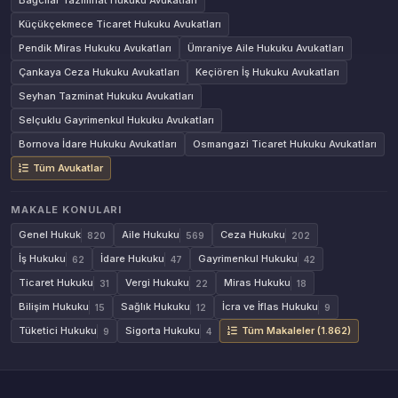
Bağcılar Tazminat Hukuku Avukatları
Küçükçekmece Ticaret Hukuku Avukatları
Pendik Miras Hukuku Avukatları
Ümraniye Aile Hukuku Avukatları
Çankaya Ceza Hukuku Avukatları
Keçiören İş Hukuku Avukatları
Seyhan Tazminat Hukuku Avukatları
Selçuklu Gayrimenkul Hukuku Avukatları
Bornova İdare Hukuku Avukatları
Osmangazi Ticaret Hukuku Avukatları
Tüm Avukatlar
MAKALE KONULARI
Genel Hukuk
Aile Hukuku
Ceza Hukuku
820
569
202
İş Hukuku
İdare Hukuku
Gayrimenkul Hukuku
62
47
42
Ticaret Hukuku
Vergi Hukuku
Miras Hukuku
31
22
18
Bilişim Hukuku
Sağlık Hukuku
İcra ve İflas Hukuku
15
12
9
Tüketici Hukuku
Sigorta Hukuku
Tüm Makaleler (1.862)
9
4