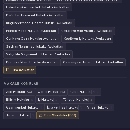
Üsküdar Gayrimenkul Hukuku Avukatları
Bağcılar Tazminat Hukuku Avukatları
Küçükçekmece Ticaret Hukuku Avukatları
Pendik Miras Hukuku Avukatları
Ümraniye Aile Hukuku Avukatları
Çankaya Ceza Hukuku Avukatları
Keçiören İş Hukuku Avukatları
Seyhan Tazminat Hukuku Avukatları
Selçuklu Gayrimenkul Hukuku Avukatları
Bornova İdare Hukuku Avukatları
Osmangazi Ticaret Hukuku Avukatları
Tüm Avukatlar
MAKALE KONULARI
Aile Hukuku
Genel Hukuk
Ceza Hukuku
544
194
109
Bilişim Hukuku
İş Hukuku
Tüketici Hukuku
4
3
3
Gayrimenkul Hukuku
İcra ve İflas Hukuku
Miras Hukuku
1
1
1
Ticaret Hukuku
Tüm Makaleler (861)
1