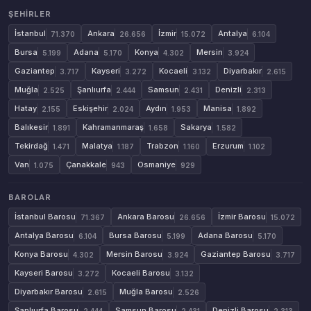
ŞEHIRLER
İstanbul
Ankara
İzmir
Antalya
71.370
26.656
15.072
6.104
Bursa
Adana
Konya
Mersin
5.199
5.170
4.302
3.924
Gaziantep
Kayseri
Kocaeli
Diyarbakır
3.717
3.272
3.132
2.615
Muğla
Şanlıurfa
Samsun
Denizli
2.525
2.444
2.431
2.313
Hatay
Eskişehir
Aydın
Manisa
2.155
2.024
1.953
1.892
Balıkesir
Kahramanmaraş
Sakarya
1.891
1.658
1.582
Tekirdağ
Malatya
Trabzon
Erzurum
1.471
1.187
1.160
1.102
Van
Çanakkale
Osmaniye
1.075
943
929
BAROLAR
İstanbul Barosu
Ankara Barosu
İzmir Barosu
71.367
26.656
15.072
Antalya Barosu
Bursa Barosu
Adana Barosu
6.104
5.199
5.170
Konya Barosu
Mersin Barosu
Gaziantep Barosu
4.302
3.924
3.717
Kayseri Barosu
Kocaeli Barosu
3.272
3.132
Diyarbakır Barosu
Muğla Barosu
2.615
2.526
Şanlıurfa Barosu
Samsun Barosu
Denizli Barosu
2.444
2.431
2.313