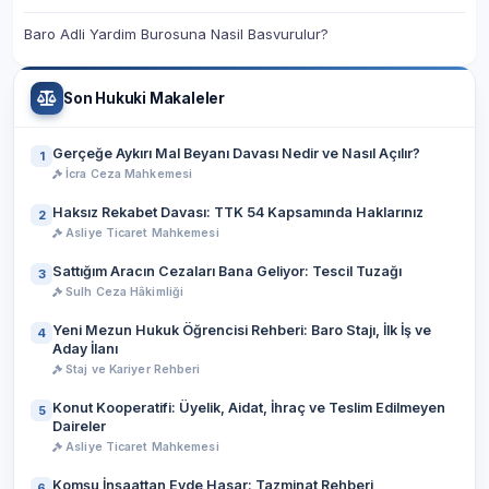
Baro Adli Yardim Burosuna Nasil Basvurulur?
Son Hukuki Makaleler
Gerçeğe Aykırı Mal Beyanı Davası Nedir ve Nasıl Açılır?
1
İcra Ceza Mahkemesi
Haksız Rekabet Davası: TTK 54 Kapsamında Haklarınız
2
Asliye Ticaret Mahkemesi
Sattığım Aracın Cezaları Bana Geliyor: Tescil Tuzağı
3
Sulh Ceza Hâkimliği
Yeni Mezun Hukuk Öğrencisi Rehberi: Baro Stajı, İlk İş ve
4
Aday İlanı
Staj ve Kariyer Rehberi
Konut Kooperatifi: Üyelik, Aidat, İhraç ve Teslim Edilmeyen
5
Daireler
Asliye Ticaret Mahkemesi
Komşu İnşaattan Evde Hasar: Tazminat Rehberi
6