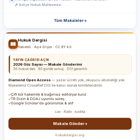
Asliye Hukuk Mahkemesi
Tüm Makaleler
Hukuk Dergisi
Hakemli · Açık Erişim · CC BY 4.0
YAYIN ÇAĞRISI AÇIK
2026 Güz Sayısı — Makale Gönderimi
30 hukuk dalı · 80 günde sonuç · DOI garantili
Diamond Open Access
— yazar ücreti yok, okuyucu aboneliği yok.
Makaleniz CrossRef DOI ile kalıcı olarak kimliklendirilir.
Çift kör hakemlik & bağımsız editöryal kurul
TR Dizin & DOAJ uyumlu süreç
Google Scholar'da görünürlük & atıf
Lex · Ratio · Iustitia
Makale Gönder
hukukdergisi.org