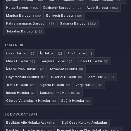
Hatay Barosu
Eskişehir Barosu
Aydın Barosu
2.155
2.024
1.953
Manisa Barosu
Balıkesir Barosu
1.892
1.891
Kahramanmaraş Barosu
Sakarya Barosu
1.658
1.582
Tekirdağ Barosu
1.471
UZMANLIK
Ceza Hukuku
İş Hukuku
Aile Hukuku
137
121
119
Miras Hukuku
Borçlar Hukuku
Ticaret Hukuku
108
104
101
İcra ve İflas Hukuku
Tazminat Hukuku
97
88
Gayrimenkul Hukuku
Tüketici Hukuku
İdare Hukuku
87
86
84
Trafik Hukuku
Sigorta Hukuku
Vergi Hukuku
62
53
48
İnşaat Hukuku
Kamulaştırma Hukuku
47
46
Göç ve Vatandaşlık Hukuku
Sağlık Hukuku
40
40
İLÇE AVUKATLARI
Beşiktaş Aile Hukuku Avukatları
Şişli Ceza Hukuku Avukatları
Kadıköy İş Hukuku Avukatları
Esenyurt İcra ve İflas Hukuku Avukatları