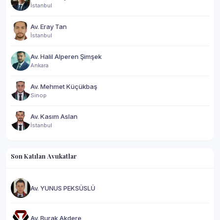
İstanbul
Av. Eray Tan
İstanbul
Av. Halil Alperen Şimşek
Ankara
Av. Mehmet Küçükbaş
Sinop
Av. Kasım Aslan
İstanbul
Son Katılan Avukatlar
Av. YUNUS PEKSÜSLÜ
Av. Burak Akdere