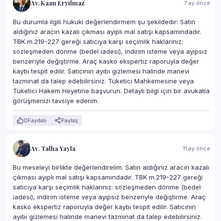
Av. Kaan Eryılmaz
7 ay önce
Bu durumla ilgili hukuki değerlendirmem şu şekildedir: Satın
aldığınız aracın kazalı çıkması ayıplı mal satışı kapsamındadır.
TBK m.219-227 gereği satıcıya karşı seçimlik haklarınız:
sözleşmeden dönme (bedel iadesi), indirim isteme veya ayıpsız
benzeriyle değiştirme. Araç kasko ekspertiz raporuyla değer
kaybı tespit edilir. Satıcının ayıbı gizlemesi halinde manevi
tazminat da talep edebilirsiniz. Tüketici Mahkemesine veya
Tüketici Hakem Heyetine başvurun. Detaylı bilgi için bir avukatla
görüşmenizi tavsiye ederim.
0
Faydalı
Paylaş
Av. Talha Yayla
11 ay önce
Bu meseleyi birlikte değerlendirelim. Satın aldığınız aracın kazalı
çıkması ayıplı mal satışı kapsamındadır. TBK m.219-227 gereği
satıcıya karşı seçimlik haklarınız: sözleşmeden dönme (bedel
iadesi), indirim isteme veya ayıpsız benzeriyle değiştirme. Araç
kasko ekspertiz raporuyla değer kaybı tespit edilir. Satıcının
ayıbı gizlemesi halinde manevi tazminat da talep edebilirsiniz.