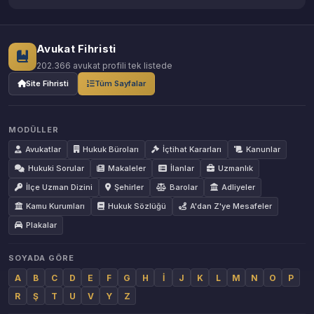
Avukat Fihristi
202.366 avukat profili tek listede
Site Fihristi
Tüm Sayfalar
MODÜLLER
Avukatlar
Hukuk Büroları
İçtihat Kararları
Kanunlar
Hukuki Sorular
Makaleler
İlanlar
Uzmanlık
İlçe Uzman Dizini
Şehirler
Barolar
Adliyeler
Kamu Kurumları
Hukuk Sözlüğü
A'dan Z'ye Mesafeler
Plakalar
SOYADA GÖRE
A
B
C
D
E
F
G
H
İ
J
K
L
M
N
O
P
R
Ş
T
U
V
Y
Z