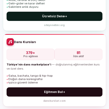
Aidat, tahsilat & borç takibi
Gelir–gider ve karar defteri
Sakinlere anlık duyuru
Ücretsiz Dene
siteyonetimi.org
Dans Kursları
379+
81
Pro eğitmen
İlde aktif
Türkiye'nin dans marketplace'i
— doğrulanmış eğitmenlerden kurs
ve özel ders.
Salsa, bachata, tango & hip-hop
Düğün dansı koreografisi
iyzico güvenli ödeme
Eğitmen Bul
danskurslari.com