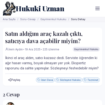
Hukuki Uzman
Ana Sayfa
Soru-Cevap
Gayrimenkul Hukuku
Soru Detay
Satın aldığım araç kazalı çıktı,
satıcıya dava açabilir miyim?
İrem Aydın
•
19 Ara 2025
•
225 izlenme
Gayrimenkul Hukuku
İkinci el araç aldım, satıcı kazasız dedi. Serviste öğrendim ki
ağır hasarı varmış, boyalı olmayan yer yok. Ekspertiz
raporunu da sahte yapmışlar. Sözleşmeyi feshedebilir miyim?
Paylaş
İdari Dava
Sözleşme Hukuku
Tazminat
2 Cevap