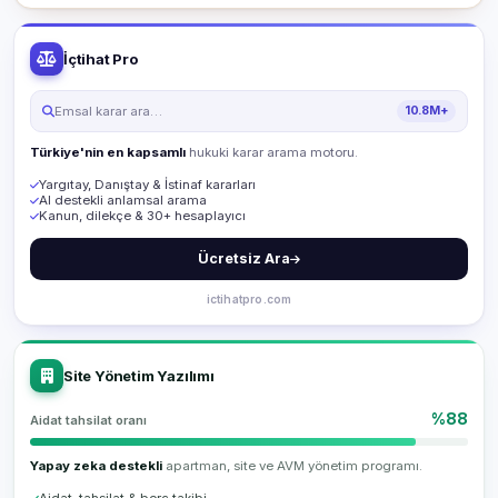
İçtihat Pro
Emsal karar ara…
10.8M+
Türkiye'nin en kapsamlı
hukuki karar arama motoru.
Yargıtay, Danıştay & İstinaf kararları
AI destekli anlamsal arama
Kanun, dilekçe & 30+ hesaplayıcı
Ücretsiz Ara
ictihatpro.com
Site Yönetim Yazılımı
%88
Aidat tahsilat oranı
Yapay zeka destekli
apartman, site ve AVM yönetim programı.