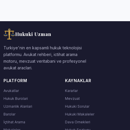
Hukuki Uzman
Turkiye'nin en kapsamli hukuk teknolojisi
platformu. Avukat rehberi, ictihat arama
motoru, mevzuat veritabani ve profesyonel
avukat araclari.
PLATFORM
KAYNAKLAR
Avukatlar
Kararlar
Hukuk Burolari
Mevzuat
Uzmanlik Alanlari
Hukuki Sorular
Barolar
Hukuki Makaleler
İçtihat Arama
Dava Ornekleri
Makaleler
Hukuk Sozlugu