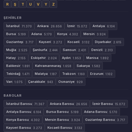
R
Ş
T
U
V
Y
Z
ŞEHIRLER
İstanbul
Ankara
İzmir
Antalya
71.370
26.656
15.072
6.104
Bursa
Adana
Konya
Mersin
5.199
5.170
4.302
3.924
Gaziantep
Kayseri
Kocaeli
Diyarbakır
3.717
3.272
3.132
2.615
Muğla
Şanlıurfa
Samsun
Denizli
2.525
2.444
2.431
2.313
Hatay
Eskişehir
Aydın
Manisa
2.155
2.024
1.953
1.892
Balıkesir
Kahramanmaraş
Sakarya
1.891
1.658
1.582
Tekirdağ
Malatya
Trabzon
Erzurum
1.471
1.187
1.160
1.102
Van
Çanakkale
Osmaniye
1.075
943
929
BAROLAR
İstanbul Barosu
Ankara Barosu
İzmir Barosu
71.367
26.656
15.072
Antalya Barosu
Bursa Barosu
Adana Barosu
6.104
5.199
5.170
Konya Barosu
Mersin Barosu
Gaziantep Barosu
4.302
3.924
3.717
Kayseri Barosu
Kocaeli Barosu
3.272
3.132