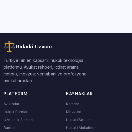
Hukuki Uzman
Turkiye'nin en kapsamli hukuk teknolojisi
platformu. Avukat rehberi, ictihat arama
motoru, mevzuat veritabani ve profesyonel
avukat araclari.
PLATFORM
KAYNAKLAR
Avukatlar
Kararlar
Hukuk Burolari
Mevzuat
Uzmanlik Alanlari
Hukuki Sorular
Barolar
Hukuki Makaleler