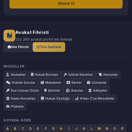
Abone Ol
Avukat Fihristi
202.365 avukat profili tek listede
Site Fihristi
Tüm Sayfalar
MODÜLLER
Avukatlar
Hukuk Büroları
İçtihat Kararları
Kanunlar
Hukuki Sorular
Makaleler
İlanlar
Uzmanlık
İlçe Uzman Dizini
Şehirler
Barolar
Adliyeler
Kamu Kurumları
Hukuk Sözlüğü
A'dan Z'ye Mesafeler
Plakalar
SOYADA GÖRE
A
B
C
D
E
F
G
H
İ
J
K
L
M
N
O
P