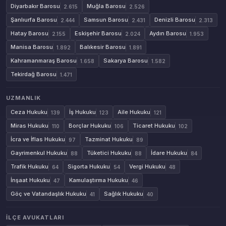
Diyarbakır Barosu
Muğla Barosu
2.615
2.526
Şanlıurfa Barosu
Samsun Barosu
Denizli Barosu
2.444
2.431
2.313
Hatay Barosu
Eskişehir Barosu
Aydın Barosu
2.155
2.024
1.953
Manisa Barosu
Balıkesir Barosu
1.892
1.891
Kahramanmaraş Barosu
Sakarya Barosu
1.658
1.582
Tekirdağ Barosu
1.471
UZMANLIK
Ceza Hukuku
İş Hukuku
Aile Hukuku
139
123
121
Miras Hukuku
Borçlar Hukuku
Ticaret Hukuku
110
106
102
İcra ve İflas Hukuku
Tazminat Hukuku
97
89
Gayrimenkul Hukuku
Tüketici Hukuku
İdare Hukuku
88
88
84
Trafik Hukuku
Sigorta Hukuku
Vergi Hukuku
64
54
48
İnşaat Hukuku
Kamulaştırma Hukuku
47
46
Göç ve Vatandaşlık Hukuku
Sağlık Hukuku
41
40
İLÇE AVUKATLARI