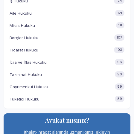
İş Hukuku
124
Aile Hukuku
121
Miras Hukuku
111
Borçlar Hukuku
107
Ticaret Hukuku
103
İcra ve İflas Hukuku
98
Tazminat Hukuku
90
Gayrimenkul Hukuku
89
Tüketici Hukuku
89
Avukat mısınız?
İthalat-İhracat alanında uzmanlığınızı ekleyin