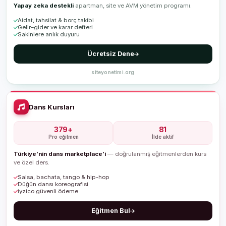
Yapay zeka destekli
apartman, site ve AVM yönetim programı.
Aidat, tahsilat & borç takibi
Gelir–gider ve karar defteri
Sakinlere anlık duyuru
Ücretsiz Dene
siteyonetimi.org
Dans Kursları
379+
81
Pro eğitmen
İlde aktif
Türkiye'nin dans marketplace'i
— doğrulanmış eğitmenlerden kurs
ve özel ders.
Salsa, bachata, tango & hip-hop
Düğün dansı koreografisi
iyzico güvenli ödeme
Eğitmen Bul