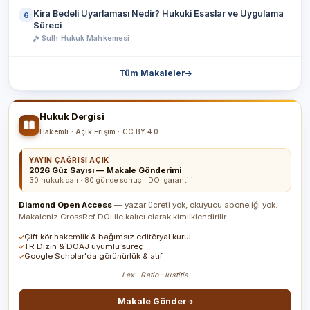
Kira Bedeli Uyarlaması Nedir? Hukuki Esaslar ve Uygulama
6
Süreci
Sulh Hukuk Mahkemesi
Tüm Makaleler
Hukuk Dergisi
Hakemli · Açık Erişim · CC BY 4.0
YAYIN ÇAĞRISI AÇIK
2026 Güz Sayısı — Makale Gönderimi
30 hukuk dalı · 80 günde sonuç · DOI garantili
Diamond Open Access
— yazar ücreti yok, okuyucu aboneliği yok.
Makaleniz CrossRef DOI ile kalıcı olarak kimliklendirilir.
Çift kör hakemlik & bağımsız editöryal kurul
TR Dizin & DOAJ uyumlu süreç
Google Scholar'da görünürlük & atıf
Lex · Ratio · Iustitia
Makale Gönder