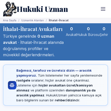
Hukuki Uzman
Ana Sayfa
Uzmanlık Alanları
İthalat-İhracat
İthalat-İhracat Avukatları
0
0
0
Avukat
Hukuk Bürosu
Şehir
Türkiye genelinde
0 uzman
avukat
· İthalat-İhracat alanında
doğrulanmış profiller ve
müvekkil değerlendirmeleri.
Bağımsız, tarafsız ve ücretsiz dizin — aracılık
yapmıyoruz.
Tüm listelemeler her sayfa yenilemesinde
rastgele
sıralanır; hiçbir avukat öne çıkarılmaz.
Listeleme için
hiçbir avukattan ücret/komisyon
alınmaz
ve platform üzerinden
danışmanlık ya da
aracılık yapılmaz
. HukukiUzman yalnızca kamuya açık
baro bilgilerini sunan bir
rehber/dizin
dir.