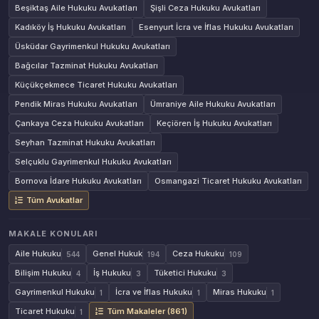
Beşiktaş Aile Hukuku Avukatları
Şişli Ceza Hukuku Avukatları
Kadıköy İş Hukuku Avukatları
Esenyurt İcra ve İflas Hukuku Avukatları
Üsküdar Gayrimenkul Hukuku Avukatları
Bağcılar Tazminat Hukuku Avukatları
Küçükçekmece Ticaret Hukuku Avukatları
Pendik Miras Hukuku Avukatları
Ümraniye Aile Hukuku Avukatları
Çankaya Ceza Hukuku Avukatları
Keçiören İş Hukuku Avukatları
Seyhan Tazminat Hukuku Avukatları
Selçuklu Gayrimenkul Hukuku Avukatları
Bornova İdare Hukuku Avukatları
Osmangazi Ticaret Hukuku Avukatları
Tüm Avukatlar
MAKALE KONULARI
Aile Hukuku
Genel Hukuk
Ceza Hukuku
544
194
109
Bilişim Hukuku
İş Hukuku
Tüketici Hukuku
4
3
3
Gayrimenkul Hukuku
İcra ve İflas Hukuku
Miras Hukuku
1
1
1
Ticaret Hukuku
Tüm Makaleler (861)
1