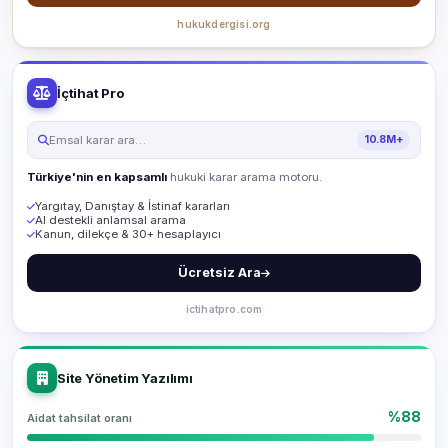
hukukdergisi.org
İçtihat Pro
Emsal karar ara…
10.8M+
Türkiye'nin en kapsamlı
hukuki karar arama motoru.
Yargıtay, Danıştay & İstinaf kararları
AI destekli anlamsal arama
Kanun, dilekçe & 30+ hesaplayıcı
Ücretsiz Ara
ictihatpro.com
Site Yönetim Yazılımı
%88
Aidat tahsilat oranı