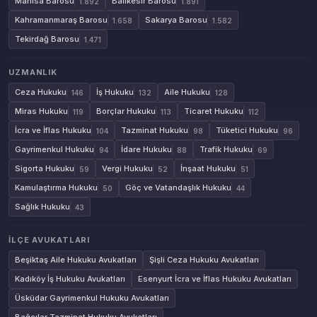
Manisa Barosu
Balıkesir Barosu
1.892
1.891
Kahramanmaraş Barosu
Sakarya Barosu
1.658
1.582
Tekirdağ Barosu
1.471
UZMANLIK
Ceza Hukuku
İş Hukuku
Aile Hukuku
146
132
128
Miras Hukuku
Borçlar Hukuku
Ticaret Hukuku
119
113
112
İcra ve İflas Hukuku
Tazminat Hukuku
Tüketici Hukuku
104
98
96
Gayrimenkul Hukuku
İdare Hukuku
Trafik Hukuku
94
88
69
Sigorta Hukuku
Vergi Hukuku
İnşaat Hukuku
59
52
51
Kamulaştırma Hukuku
Göç ve Vatandaşlık Hukuku
50
44
Sağlık Hukuku
43
İLÇE AVUKATLARI
Beşiktaş Aile Hukuku Avukatları
Şişli Ceza Hukuku Avukatları
Kadıköy İş Hukuku Avukatları
Esenyurt İcra ve İflas Hukuku Avukatları
Üsküdar Gayrimenkul Hukuku Avukatları