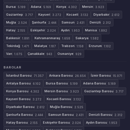
Bursa
Adana
Konya
Mersin
5.199
5.169
4.302
3.923
Gaziantep
Kayseri
Kocaeli
Diyarbakır
3.717
3.272
3.132
2.612
Muğla
Şanlıurfa
Samsun
Denizli
2.524
2.444
2.431
2.312
Hatay
Eskişehir
Aydın
Manisa
2.155
2.024
1.953
1.892
Balıkesir
Kahramanmaraş
Sakarya
1.891
1.658
1.582
Tekirdağ
Malatya
Trabzon
Erzurum
1.471
1.187
1.158
1.102
Van
Çanakkale
Osmaniye
1.075
943
929
BAROLAR
İstanbul Barosu
Ankara Barosu
İzmir Barosu
71.357
26.654
15.071
Antalya Barosu
Bursa Barosu
Adana Barosu
6.102
5.199
5.169
Konya Barosu
Mersin Barosu
Gaziantep Barosu
4.302
3.923
3.717
Kayseri Barosu
Kocaeli Barosu
3.272
3.132
Diyarbakır Barosu
Muğla Barosu
2.612
2.525
Şanlıurfa Barosu
Samsun Barosu
Denizli Barosu
2.444
2.431
2.312
Hatay Barosu
Eskişehir Barosu
Aydın Barosu
2.155
2.024
1.953