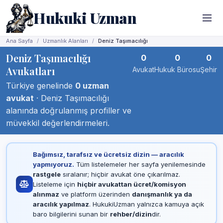
Hukuki Uzman
Ana Sayfa
Uzmanlık Alanları
Deniz Taşımacılığı
Deniz Taşımacılığı
0
0
0
Avukatları
Avukat
Hukuk Bürosu
Şehir
Türkiye genelinde
0 uzman
avukat
· Deniz Taşımacılığı
alanında doğrulanmış profiller ve
müvekkil değerlendirmeleri.
Bağımsız, tarafsız ve ücretsiz dizin — aracılık
yapmıyoruz.
Tüm listelemeler her sayfa yenilemesinde
rastgele
sıralanır; hiçbir avukat öne çıkarılmaz.
Listeleme için
hiçbir avukattan ücret/komisyon
alınmaz
ve platform üzerinden
danışmanlık ya da
aracılık yapılmaz
. HukukiUzman yalnızca kamuya açık
baro bilgilerini sunan bir
rehber/dizin
dir.