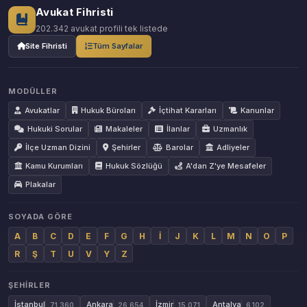
Avukat Fihristi
202.342 avukat profili tek listede
Site Fihristi
Tüm Sayfalar
MODÜLLER
Avukatlar
Hukuk Büroları
İçtihat Kararları
Kanunlar
Hukuki Sorular
Makaleler
İlanlar
Uzmanlık
İlçe Uzman Dizini
Şehirler
Barolar
Adliyeler
Kamu Kurumları
Hukuk Sözlüğü
A'dan Z'ye Mesafeler
Plakalar
SOYADA GÖRE
A
B
C
D
E
F
G
H
İ
J
K
L
M
N
O
P
R
Ş
T
U
V
Y
Z
ŞEHIRLER
İstanbul
Ankara
İzmir
Antalya
71.360
26.654
15.071
6.102