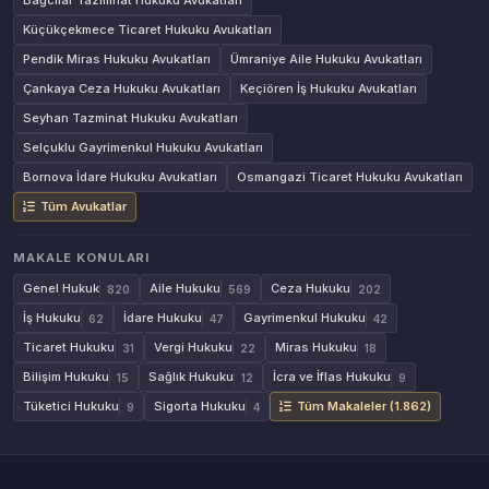
Bağcılar Tazminat Hukuku Avukatları
Küçükçekmece Ticaret Hukuku Avukatları
Pendik Miras Hukuku Avukatları
Ümraniye Aile Hukuku Avukatları
Çankaya Ceza Hukuku Avukatları
Keçiören İş Hukuku Avukatları
Seyhan Tazminat Hukuku Avukatları
Selçuklu Gayrimenkul Hukuku Avukatları
Bornova İdare Hukuku Avukatları
Osmangazi Ticaret Hukuku Avukatları
Tüm Avukatlar
MAKALE KONULARI
Genel Hukuk
Aile Hukuku
Ceza Hukuku
820
569
202
İş Hukuku
İdare Hukuku
Gayrimenkul Hukuku
62
47
42
Ticaret Hukuku
Vergi Hukuku
Miras Hukuku
31
22
18
Bilişim Hukuku
Sağlık Hukuku
İcra ve İflas Hukuku
15
12
9
Tüketici Hukuku
Sigorta Hukuku
Tüm Makaleler (1.862)
9
4