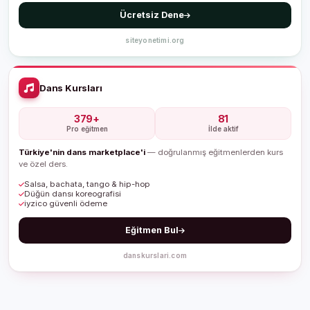
Ücretsiz Dene
siteyonetimi.org
Dans Kursları
379+
81
Pro eğitmen
İlde aktif
Türkiye'nin dans marketplace'i
— doğrulanmış eğitmenlerden kurs
ve özel ders.
Salsa, bachata, tango & hip-hop
Düğün dansı koreografisi
iyzico güvenli ödeme
Eğitmen Bul
danskurslari.com