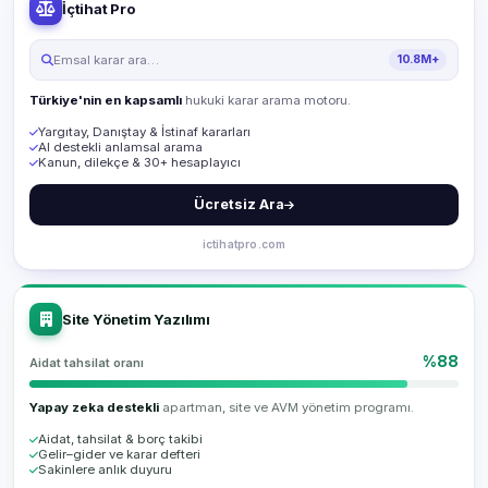
İçtihat Pro
Emsal karar ara…
10.8M+
Türkiye'nin en kapsamlı
hukuki karar arama motoru.
Yargıtay, Danıştay & İstinaf kararları
AI destekli anlamsal arama
Kanun, dilekçe & 30+ hesaplayıcı
Ücretsiz Ara
ictihatpro.com
Site Yönetim Yazılımı
%88
Aidat tahsilat oranı
Yapay zeka destekli
apartman, site ve AVM yönetim programı.
Aidat, tahsilat & borç takibi
Gelir–gider ve karar defteri
Sakinlere anlık duyuru