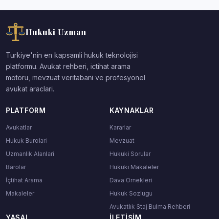
Hukuki Uzman
Turkiye'nin en kapsamli hukuk teknolojisi
platformu. Avukat rehberi, ictihat arama
motoru, mevzuat veritabani ve profesyonel
avukat araclari.
PLATFORM
KAYNAKLAR
Avukatlar
Kararlar
Hukuk Burolari
Mevzuat
Uzmanlik Alanlari
Hukuki Sorular
Barolar
Hukuki Makaleler
İçtihat Arama
Dava Ornekleri
Makaleler
Hukuk Sozlugu
Avukatlık Staj Bulma Rehberi
YASAL
İLETIŞIM