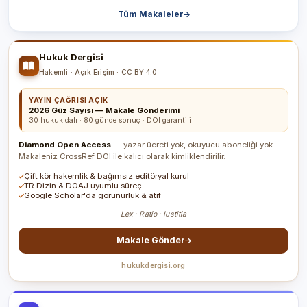
Tüm Makaleler
Hukuk Dergisi
Hakemli · Açık Erişim · CC BY 4.0
YAYIN ÇAĞRISI AÇIK
2026 Güz Sayısı — Makale Gönderimi
30 hukuk dalı · 80 günde sonuç · DOI garantili
Diamond Open Access
— yazar ücreti yok, okuyucu aboneliği yok.
Makaleniz CrossRef DOI ile kalıcı olarak kimliklendirilir.
Çift kör hakemlik & bağımsız editöryal kurul
TR Dizin & DOAJ uyumlu süreç
Google Scholar'da görünürlük & atıf
Lex · Ratio · Iustitia
Makale Gönder
hukukdergisi.org