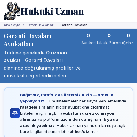
Hukuki Uzman
Ana Sayfa
Uzmanlık Alanları
Garanti Davaları
Garanti Davaları
0
0
0
Avukatları
Avukat
Hukuk Bürosu
Şehir
Türkiye genelinde
0 uzman
avukat
· Garanti Davaları
alanında doğrulanmış profiller ve
müvekkil değerlendirmeleri.
Bağımsız, tarafsız ve ücretsiz dizin — aracılık
yapmıyoruz.
Tüm listelemeler her sayfa yenilemesinde
rastgele
sıralanır; hiçbir avukat öne çıkarılmaz.
Listeleme için
hiçbir avukattan ücret/komisyon
alınmaz
ve platform üzerinden
danışmanlık ya da
aracılık yapılmaz
. HukukiUzman yalnızca kamuya açık
baro bilgilerini sunan bir
rehber/dizin
dir.