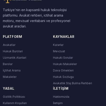
Turkiye'nin en kapsamli hukuk teknolojisi
platformu. Avukat rehberi, ictihat arama
motoru, mevzuat veritabani ve profesyonel
avukat araclari.
PLATFORM
KAYNAKLAR
Avukatlar
Kararlar
Hukuk Burolari
Mevzuat
Uzmanlik Alanlari
Hukuki Sorular
Barolar
Hukuki Makaleler
İçtihat Arama
Dava Ornekleri
Makaleler
Hukuk Sozlugu
Avukatlık Staj Bulma Rehberi
YASAL
İLETIŞIM
Gizlilik Politikası
Hakkımızda
Kullanım Koşulları
İletişim