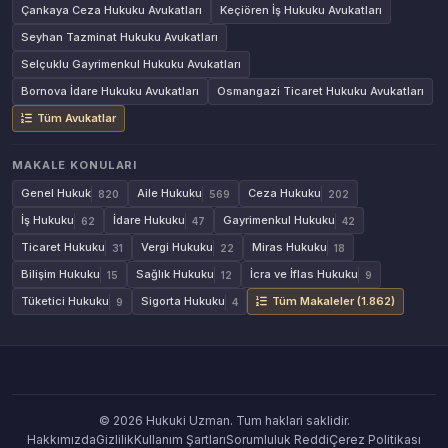
Çankaya Ceza Hukuku Avukatları
Keçiören İş Hukuku Avukatları
Seyhan Tazminat Hukuku Avukatları
Selçuklu Gayrimenkul Hukuku Avukatları
Bornova İdare Hukuku Avukatları
Osmangazi Ticaret Hukuku Avukatları
Tüm Avukatlar
MAKALE KONULARI
Genel Hukuk
Aile Hukuku
Ceza Hukuku
820
569
202
İş Hukuku
İdare Hukuku
Gayrimenkul Hukuku
62
47
42
Ticaret Hukuku
Vergi Hukuku
Miras Hukuku
31
22
18
Bilişim Hukuku
Sağlık Hukuku
İcra ve İflas Hukuku
15
12
9
Tüketici Hukuku
Sigorta Hukuku
Tüm Makaleler (1.862)
9
4
© 2026 Hukuki Uzman. Tum haklari saklidir.
Hakkımızda
Gizlilik
Kullanım Şartları
Sorumluluk Reddi
Çerez Politikası