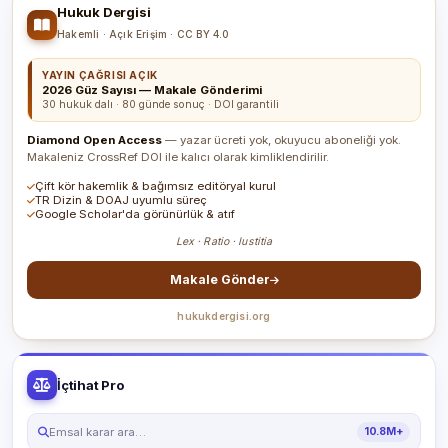
Hukuk Dergisi
Hakemli · Açık Erişim · CC BY 4.0
YAYIN ÇAĞRISI AÇIK
2026 Güz Sayısı — Makale Gönderimi
30 hukuk dalı · 80 günde sonuç · DOI garantili
Diamond Open Access
— yazar ücreti yok, okuyucu aboneliği yok.
Makaleniz CrossRef DOI ile kalıcı olarak kimliklendirilir.
Çift kör hakemlik & bağımsız editöryal kurul
TR Dizin & DOAJ uyumlu süreç
Google Scholar'da görünürlük & atıf
Lex · Ratio · Iustitia
Makale Gönder
hukukdergisi.org
İçtihat Pro
Emsal karar ara…
10.8M+