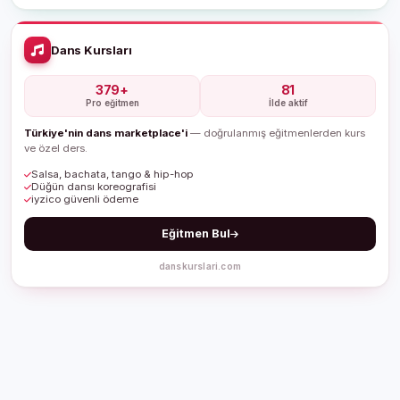
Dans Kursları
379+
81
Pro eğitmen
İlde aktif
Türkiye'nin dans marketplace'i
— doğrulanmış eğitmenlerden kurs
ve özel ders.
Salsa, bachata, tango & hip-hop
Düğün dansı koreografisi
iyzico güvenli ödeme
Eğitmen Bul
danskurslari.com