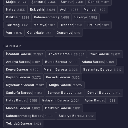
Muğla
Şanlıurfa
Samsun
Denizli
2.524
2.444
2.431
2.312
Hatay
Eskişehir
Aydın
Manisa
2.155
2.024
1.953
1.892
Balıkesir
Kahramanmaraş
Sakarya
1.891
1.658
1.582
Tekirdağ
Malatya
Trabzon
Erzurum
1.471
1.187
1.158
1.102
Van
Çanakkale
Osmaniye
1.075
943
929
BAROLAR
İstanbul Barosu
Ankara Barosu
İzmir Barosu
71.357
26.654
15.071
Antalya Barosu
Bursa Barosu
Adana Barosu
6.102
5.199
5.169
Konya Barosu
Mersin Barosu
Gaziantep Barosu
4.302
3.923
3.717
Kayseri Barosu
Kocaeli Barosu
3.272
3.132
Diyarbakır Barosu
Muğla Barosu
2.612
2.525
Şanlıurfa Barosu
Samsun Barosu
Denizli Barosu
2.444
2.431
2.312
Hatay Barosu
Eskişehir Barosu
Aydın Barosu
2.155
2.024
1.953
Manisa Barosu
Balıkesir Barosu
1.892
1.891
Kahramanmaraş Barosu
Sakarya Barosu
1.658
1.582
Tekirdağ Barosu
1.471