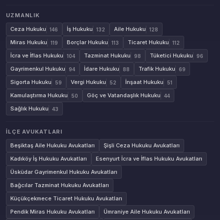
UZMANLIK
Ceza Hukuku
İş Hukuku
Aile Hukuku
146
132
128
Miras Hukuku
Borçlar Hukuku
Ticaret Hukuku
119
113
112
İcra ve İflas Hukuku
Tazminat Hukuku
Tüketici Hukuku
104
98
96
Gayrimenkul Hukuku
İdare Hukuku
Trafik Hukuku
94
88
69
Sigorta Hukuku
Vergi Hukuku
İnşaat Hukuku
59
52
51
Kamulaştırma Hukuku
Göç ve Vatandaşlık Hukuku
50
44
Sağlık Hukuku
43
İLÇE AVUKATLARI
Beşiktaş Aile Hukuku Avukatları
Şişli Ceza Hukuku Avukatları
Kadıköy İş Hukuku Avukatları
Esenyurt İcra ve İflas Hukuku Avukatları
Üsküdar Gayrimenkul Hukuku Avukatları
Bağcılar Tazminat Hukuku Avukatları
Küçükçekmece Ticaret Hukuku Avukatları
Pendik Miras Hukuku Avukatları
Ümraniye Aile Hukuku Avukatları