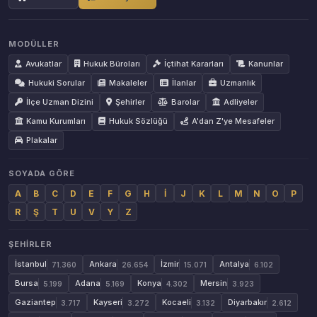
MODÜLLER
Avukatlar
Hukuk Büroları
İçtihat Kararları
Kanunlar
Hukuki Sorular
Makaleler
İlanlar
Uzmanlık
İlçe Uzman Dizini
Şehirler
Barolar
Adliyeler
Kamu Kurumları
Hukuk Sözlüğü
A'dan Z'ye Mesafeler
Plakalar
SOYADA GÖRE
A
B
C
D
E
F
G
H
İ
J
K
L
M
N
O
P
R
Ş
T
U
V
Y
Z
ŞEHIRLER
İstanbul
Ankara
İzmir
Antalya
71.360
26.654
15.071
6.102
Bursa
Adana
Konya
Mersin
5.199
5.169
4.302
3.923
Gaziantep
Kayseri
Kocaeli
Diyarbakır
3.717
3.272
3.132
2.612