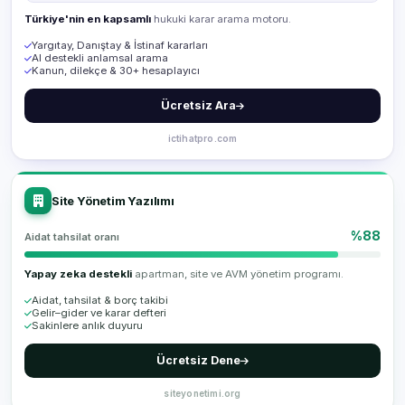
Türkiye'nin en kapsamlı
hukuki karar arama motoru.
Yargıtay, Danıştay & İstinaf kararları
AI destekli anlamsal arama
Kanun, dilekçe & 30+ hesaplayıcı
Ücretsiz Ara
ictihatpro.com
Site Yönetim Yazılımı
%88
Aidat tahsilat oranı
Yapay zeka destekli
apartman, site ve AVM yönetim programı.
Aidat, tahsilat & borç takibi
Gelir–gider ve karar defteri
Sakinlere anlık duyuru
Ücretsiz Dene
siteyonetimi.org